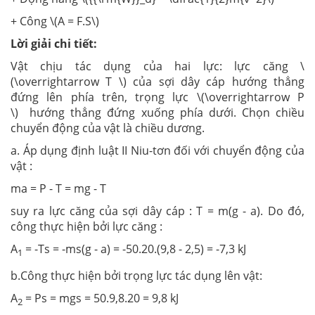
+ Công \(A = F.S\)
Lời giải chi tiết:
Vật chịu tác dụng của hai lực: lực căng \
(\overrightarrow T \) của sợi dây cáp hướng thẳng
đứng lên phía trên, trọng lực \(\overrightarrow P
\) hướng thẳng đứng xuống phía dưới. Chọn chiều
chuyển động của vật là chiều dương.
a. Áp dụng định luật II Niu-tơn đối với chuyển động của
vật :
ma = P - T = mg - T
suy ra lực căng của sợi dây cáp : T = m(g - a). Do đó,
công thực hiện bởi lực căng :
A
= -Ts = -ms(g - a) = -50.20.(9,8 - 2,5) = -7,3 kJ
1
b.Công thực hiện bởi trọng lực tác dụng lên vật:
A
= Ps = mgs = 50.9,8.20 = 9,8 kJ
2