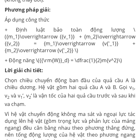
Phương pháp giải:
Áp dụng công thức
+ Định luật bảo toàn động lượng \
({m_1}\overrightarrow {{v_1}} + {m_2}\overrightarrow
{{v_2}} = {m_1}\overrightarrow {v{'_1}} +
{m_2}\overrightarrow {v{'_2}} \)
+ Động năng \({{\rm{W}}_d} = \dfrac{1}{2}m{v^2}\)
Lời giải chi tiết:
Chọn chiều chuyển động ban đầu của quả cầu A là
chiều dương. Hệ vật gồm hai quả cầu A và B. Gọi v
,
1
v
và v
’, v
’ là vận tốc của hai quả cầu trước và sau khi
2
1
2
va chạm.
Vì hệ vật chuyển động không ma sát và ngoại lực tác
dụng lên hệ vật (gồm trọng lực và phản lực của máng
ngang) đều cân bằng nhau theo phương thẳng đứng,
nên tổng động lượng của hệ vật theo phương ngang