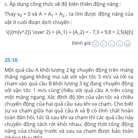
c. Áp dụng công thức về độ biến thiên động năng :
Thay v
= 0 và A = A
+ A
, ta tìm được động năng của
0
1
2
vật ở cuối đoạn dịch chuyển :
\({{m{v^2}} \over 2} = {A_1} + {A_2} = - 7,3 + 9,8 = 2,5(kJ)\)
Đánh giá:
25.10.
Một quả cầu A khối lượng 2 kg chuyển động trên máng
thẳng ngang không ma sát với vận tốc 3 m/s và tới va
chạm vào quả cầu B khối lượng 3 kg đang chuyển động
với vận tốc 1 m/s cùng'chiều với quả cầu A trên cùng
một máng ngang. Xác định độ lớn của vận tốc và chiều
chuyển động của hai quả cầu sau khi va chạm. Cho biết
sự va chạm giữa hai quả cầu A và B có tính chất hoàn
toàn đàn hồi, tức là sau khi va chạm thì các quả cầu này
chuyển động tách rời khỏi nhau, đồng thời tổng động
năng của chúng trước và sau va chạm được bảo toàn
(không thay đổi).