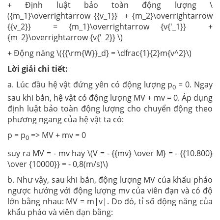
+ Định luật bảo toàn động lượng \
({m_1}\overrightarrow {{v_1}} + {m_2}\overrightarrow
{{v_2}} = {m_1}\overrightarrow {v{'_1}} +
{m_2}\overrightarrow {v{'_2}} \)
+ Động năng \({{\rm{W}}_d} = \dfrac{1}{2}m{v^2}\)
Lời giải chi tiết:
a. Lúc đầu hệ vật đứng yên có động lượng p
= 0. Ngay
0
sau khi bắn, hệ vật có động lượng MV + mv = 0. Áp dụng
định luật bảo toàn động lượng cho chuyển động theo
phương ngang của hệ vật ta có:
p = p
=> MV + mv = 0
0
suy ra MV = - mv hay \(V = - {{mv} \over M} = - {{10.800}
\over {10000}} = - 0,8(m/s)\)
b. Như vậy, sau khi bắn, động lượng MV của khẩu pháo
ngược hướng với động lượng mv của viên đạn và có độ
lớn bằng nhau: MV = m|v|. Do đó, tỉ số động năng của
khẩu pháo và viên đạn bằng: