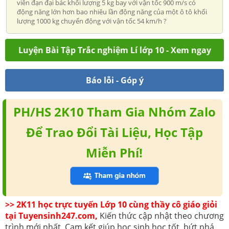
viên đạn đại bác khối lượng 5 kg bay với vận tốc 900 m/s có
động năng lớn hơn bao nhiêu lần động năng của một ô tô khối
lượng 1000 kg chuyển động với vận tốc 54 km/h ?
Luyện Bài Tập Trắc nghiệm Lí lớp 10 - Xem ngay
Báo lỗi - Góp ý
PH/HS 2K10 Tham Gia Nhóm Zalo
Để Trao Đổi Tài Liệu, Học Tập
Miễn Phí!
>> 2K11 học trực tuyến Lớp 10 cùng thầy cô giáo giỏi
tại Tuyensinh247.com,
Kiến thức cập nhật theo chương
trình mới nhất. Cam kết giúp học sinh học tốt, bứt phá