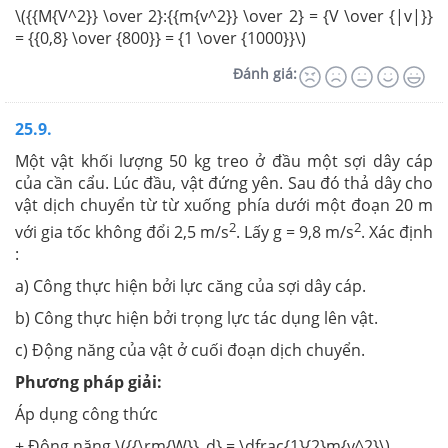
\({{M{V^2}} \over 2}:{{m{v^2}} \over 2} = {V \over {|v|}}
= {{0,8} \over {800}} = {1 \over {1000}}\)
Đánh giá:
25.9.
Một vật khối lượng 50 kg treo ở đầu một sợi dây cáp
của cần cẩu. Lúc đầu, vật đứng yên. Sau đó thả dây cho
vật dịch chuyển từ từ xuống phía dưới một đoạn 20 m
2
2
với gia tốc không đổi 2,5 m/s
. Lấy g = 9,8 m/s
. Xác định
:
a) Công thực hiện bởi lực căng của sợi dây cáp.
b) Công thực hiện bởi trọng lực tác dụng lên vật.
c) Động năng của vật ở cuối đoạn dịch chuyển.
Phương pháp giải:
Áp dụng công thức
+ Động năng \({{\rm{W}}_d} = \dfrac{1}{2}m{v^2}\)