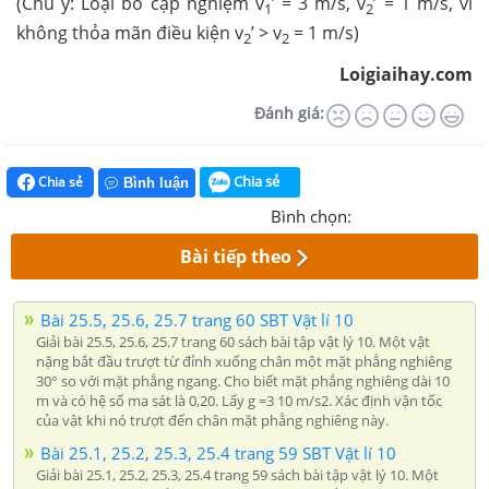
(Chú ý: Loại bỏ cặp nghiệm v
’ = 3 m/s, v
’ = 1 m/s, vì
1
2
không thỏa mãn điều kiện v
’ > v
= 1 m/s)
2
2
Loigiaihay.com
Đánh giá:
Chia sẻ
Chia sẻ
Bình luận
Bình chọn:
Bài tiếp theo
Bài 25.5, 25.6, 25.7 trang 60 SBT Vật lí 10
Giải bài 25.5, 25.6, 25.7 trang 60 sách bài tập vật lý 10. Một vật
nặng bắt đầu trượt từ đỉnh xuống chân một mặt phẳng nghiêng
30° so với mặt phẳng ngang. Cho biết mặt phẳng nghiêng dài 10
m và có hệ số ma sát là 0,20. Lấy g =3 10 m/s2. Xác định vận tốc
của vật khi nó trượt đến chân mặt phẳng nghiêng này.
Bài 25.1, 25.2, 25.3, 25.4 trang 59 SBT Vật lí 10
Giải bài 25.1, 25.2, 25.3, 25.4 trang 59 sách bài tập vật lý 10. Một