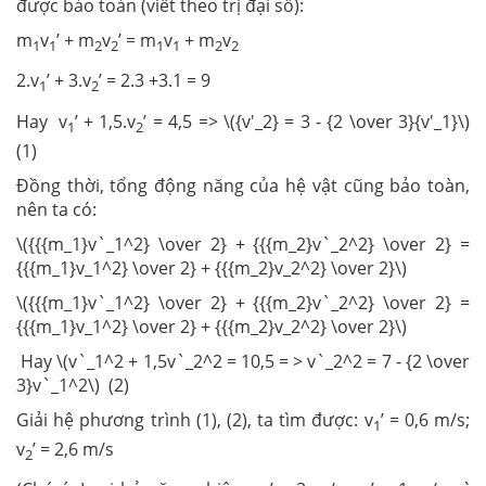
được bảo toàn (viết theo trị đại số):
m
v
’ + m
v
’ = m
v
+ m
v
1
1
2
2
1
1
2
2
2.v
’ + 3.v
’ = 2.3 +3.1 = 9
1
2
Hay
v
’ + 1,5.v
’ = 4,5 => \({v'_2} = 3 - {2 \over 3}{v'_1}\)
1
2
(1)
Đồng thời, tổng động năng của hệ vật cũng bảo toàn,
nên ta có:
\({{{m_1}v`_1^2} \over 2} + {{{m_2}v`_2^2} \over 2} =
{{{m_1}v_1^2} \over 2} + {{{m_2}v_2^2} \over 2}\)
\({{{m_1}v`_1^2} \over 2} + {{{m_2}v`_2^2} \over 2} =
{{{m_1}v_1^2} \over 2} + {{{m_2}v_2^2} \over 2}\)
Hay \(v`_1^2 + 1,5v`_2^2 = 10,5 = > v`_2^2 = 7 - {2 \over
3}v`_1^2\) (2)
Giải hệ phương trình (1), (2), ta tìm được: v
’ = 0,6 m/s;
1
v
’ = 2,6 m/s
2