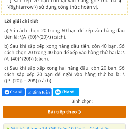
c) Sắp xếp 20 bạn còn lại vào hàng ghế thứ ba \(
\Rightarrow \) sử dụng công thức hoán vị.
Lời giải chi tiết
a) Số cách chọn 20 trong 60 bạn để xếp vào hàng đầu
tiên là: \(A_{60}^{20}\) (cách).
b) Sau khi sắp xếp xong hàng đầu tiên, còn 40 bạn. Số
cách chọn 20 trong 40 bạn để xếp vào hàng thứ hai là: \
(A_{40}^{20}\) (cách).
c) Sau khi sắp xếp xong hai hàng đầu, còn 20 bạn. Số
cách sắp xếp 20 bạn để ngồi vào hàng thứ ba là: \
({P_{20}} = 20!\) (cách).
Chia sẻ
Chia sẻ
Bình luận
Bình chọn:
Bài tiếp theo
Giải bài 3 trang 14 SGK Toán 10 tập 2 – Cánh diều