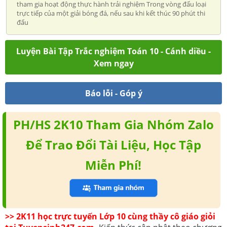
tham gia hoạt động thực hành trải nghiệm Trong vòng đấu loại
trực tiếp của một giải bóng đá, nếu sau khi kết thúc 90 phút thi
đấu
Luyện Bài Tập Trắc nghiệm Toán 10 - Cánh diều -
Xem ngay
Báo lỗi - Góp ý
PH/HS 2K10 Tham Gia Nhóm Zalo
Để Trao Đổi Tài Liệu, Học Tập
Miễn Phí!
>> 2K11 học trực tuyến Lớp 10 cùng thầy cô giáo giỏi