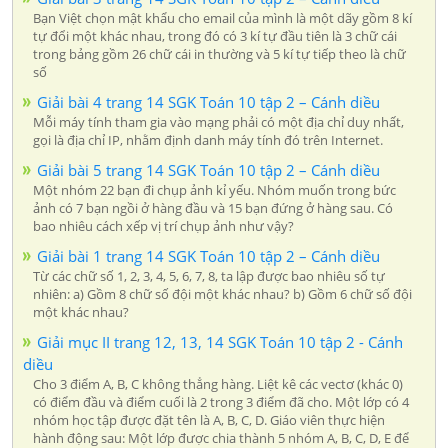
Bạn Việt chọn mật khẩu cho email của mình là một dãy gồm 8 kí
tự đổi một khác nhau, trong đó có 3 kí tự đầu tiên là 3 chữ cái
trong bảng gồm 26 chữ cái in thường và 5 kí tự tiếp theo là chữ
số
Giải bài 4 trang 14 SGK Toán 10 tập 2 – Cánh diều
Mỗi máy tính tham gia vào mạng phải có một địa chỉ duy nhất,
gọi là địa chỉ IP, nhằm định danh máy tính đó trên Internet.
Giải bài 5 trang 14 SGK Toán 10 tập 2 – Cánh diều
Một nhóm 22 bạn đi chụp ảnh kỉ yếu. Nhóm muốn trong bức
ảnh có 7 bạn ngồi ở hàng đầu và 15 bạn đứng ở hàng sau. Có
bao nhiêu cách xếp vị trí chụp ảnh như vậy?
Giải bài 1 trang 14 SGK Toán 10 tập 2 – Cánh diều
Từ các chữ số 1, 2, 3, 4, 5, 6, 7, 8, ta lập được bao nhiêu số tự
nhiên: a) Gồm 8 chữ số đội một khác nhau? b) Gồm 6 chữ số đội
một khác nhau?
Giải mục II trang 12, 13, 14 SGK Toán 10 tập 2 - Cánh
diều
Cho 3 điểm A, B, C không thẳng hàng. Liệt kê các vectơ (khác 0)
có điểm đầu và điểm cuối là 2 trong 3 điểm đã cho. Một lớp có 4
nhóm học tập được đặt tên là A, B, C, D. Giáo viên thực hiện
hành động sau: Một lớp được chia thành 5 nhóm A, B, C, D, E để