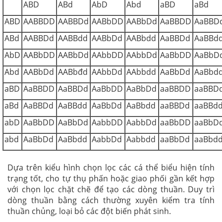
ABD
ABd
AbD
Abd
aBD
aBd
ABD
AABBDD
AABBDd
AABbDD
AABbDd
AaBBDD
AaBBD
ABd
AABBDd
AABBdd
AABbDd
AABbdd
AaBBDd
AaBBd
AbD
AABbDD
AABbDd
AAbbDD
AAbbDd
AaBbDD
AaBbD
Abd
AABbDd
AABbđd
AAbbDd
AAbbdd
AaBbDd
AaBbd
aBD
AaBBDD
AaBBDd
AaBbDD
AaBbDd
aaBBDD
aaBBD
aBd
AaBBDd
AaBBdd
AaBbDd
AaBbdd
aaBBDd
aaBBd
abD
AaBbDD
AaBbDd
AabbDD
AabbDd
aaBbDD
aaBbD
abd
AaBbDd
AaBbdd
AabbDd
Aabbdd
aaBbDd
aaBbd
Dựa trên kiểu hình chọn lọc các cá thể biểu hiện tính
trạng tốt, cho tự thụ phấn hoặc giao phối gần kết hợp
với chọn lọc chặt chẽ để tạo các dòng thuần. Duy trì
dòng thuần bằng cách thường xuyên kiểm tra tính
thuần chủng, loại bỏ các đột biến phát sinh.