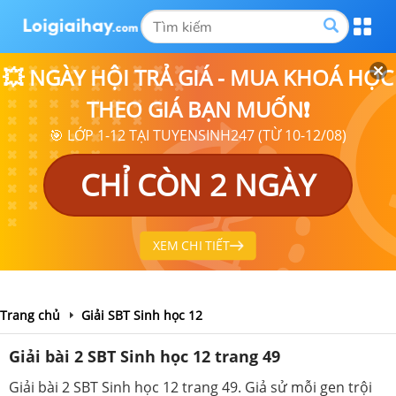
💥 NGÀY HỘI TRẢ GIÁ - MUA KHOÁ HỌC
THEO GIÁ BẠN MUỐN❗
🎯 LỚP 1-12 TẠI TUYENSINH247 (TỪ 10-12/08)
CHỈ CÒN 2 NGÀY
XEM CHI TIẾT
Trang chủ
Giải SBT Sinh học 12
Giải bài 2 SBT Sinh học 12 trang 49
Giải bài 2 SBT Sinh học 12 trang 49. Giả sử mỗi gen trội