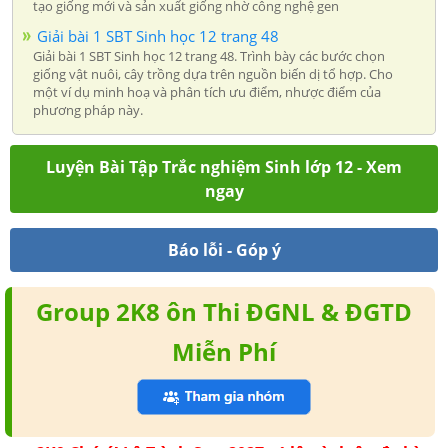
tạo giống mới và sản xuất giống nhờ công nghệ gen
Giải bài 1 SBT Sinh học 12 trang 48
Giải bài 1 SBT Sinh học 12 trang 48. Trình bày các bước chọn
giống vật nuôi, cây trồng dựa trên nguồn biến dị tổ hợp. Cho
một ví dụ minh hoạ và phân tích ưu điểm, nhược điểm của
phương pháp này.
Luyện Bài Tập Trắc nghiệm Sinh lớp 12 - Xem
ngay
Báo lỗi - Góp ý
Group 2K8 ôn Thi ĐGNL & ĐGTD
Miễn Phí