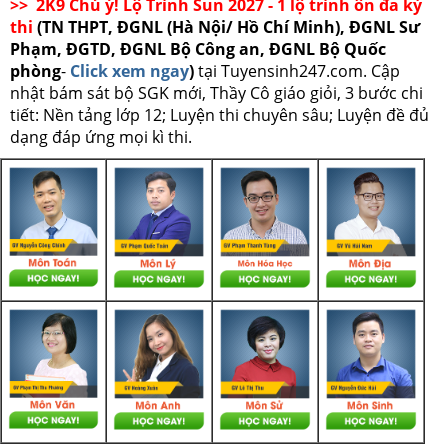
>> 2K9 Chú ý! Lộ Trình Sun 2027 - 1 lộ trình ôn đa kỳ
thi
(TN THPT, ĐGNL (Hà Nội/ Hồ Chí Minh), ĐGNL Sư
Phạm, ĐGTD, ĐGNL Bộ Công an, ĐGNL Bộ Quốc
phòng
-
Click xem ngay
)
tại Tuyensinh247.com.
Cập
nhật bám sát bộ SGK mới, Thầy Cô giáo giỏi, 3 bước chi
tiết: Nền tảng lớp 12; Luyện thi chuyên sâu; Luyện đề đủ
dạng đáp ứng mọi kì thi.