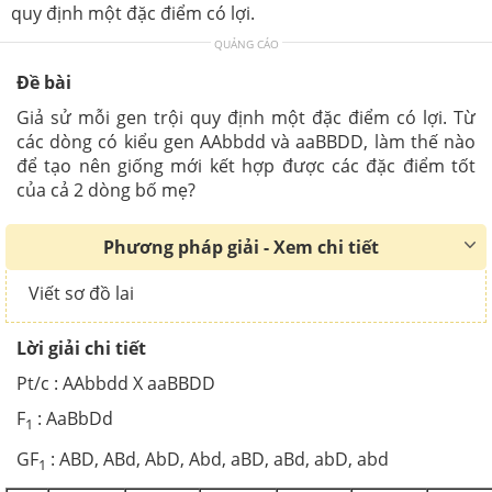
quy định một đặc điểm có lợi.
QUẢNG CÁO
Đề bài
Giả sử mỗi gen trội quy định một đặc điểm có lợi. Từ
các dòng có kiểu gen AAbbdd và aaBBDD, làm thế nào
để tạo nên giống mới kết hợp được các đặc điểm tốt
của cả 2 dòng bố mẹ?
Phương pháp giải - Xem chi tiết
Viết sơ đồ lai
Lời giải chi tiết
Pt/c : AAbbdd X aaBBDD
F
: AaBbDd
1
GF
: ABD, ABd, AbD, Abd, aBD, aBd, abD, abd
1