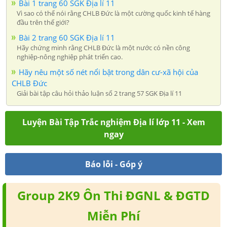
Bài 1 trang 60 SGK Địa lí 11
Vì sao có thể nói rằng CHLB Đức là một cường quốc kinh tế hàng
đầu trên thế giới?
Bài 2 trang 60 SGK Địa lí 11
Hãy chứng minh rằng CHLB Đức là một nước có nền công
nghiệp-nông nghiệp phát triển cao.
Hãy nêu một số nét nổi bật trong dân cư-xã hội của
CHLB Đức
Giải bài tập câu hỏi thảo luận số 2 trang 57 SGK Địa lí 11
Luyện Bài Tập Trắc nghiệm Địa lí lớp 11 - Xem
ngay
Báo lỗi - Góp ý
Group 2K9 Ôn Thi ĐGNL & ĐGTD
Miễn Phí