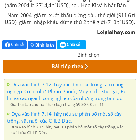
(năm 2004 là 2714,4 tỉ USD), sau Hoa Kì và Nhật Bản.
- Năm 2004: giá trị xuất khẩu đứng đầu thế giới (911,6 tỉ
USD); giá trị nhập khẩu đứng thứ 2 thế giới (718 tỉ USD).
Loigiaihay.com
Chia sẻ
Chia sẻ
Bình luận
Bình chọn:
Bài tiếp theo
Dựa vào hình 7.12, hãy xác định các trung tâm công
nghiệp: Cô-lô-nhơ, Phran-Phuốc, Muy-ních, Xtút-gát, Béc-
lin và các ngành công nghiệp của những trung tâm đó.
Giải bài tập câu hỏi thảo luận trang 59 SGK Địa lí 11
Dựa vào hình 7.14, hãy nêu sự phân bố một số cây
trồng, vật nuôi của CHLB Đức.
Dựa vào hình 7.14, hãy nêu sự phân bố một số cây trồng, vật
nuôi của CHLB Đức.