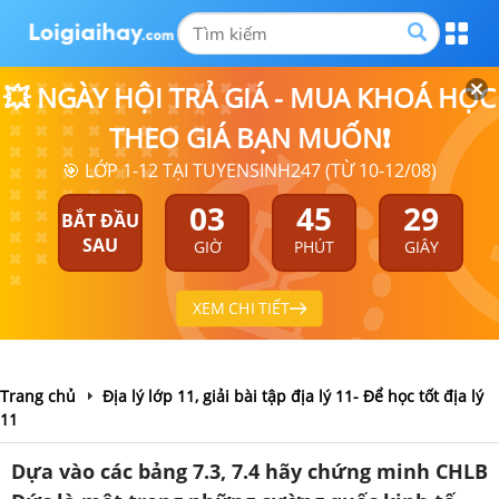
💥 NGÀY HỘI TRẢ GIÁ - MUA KHOÁ HỌC
THEO GIÁ BẠN MUỐN❗
🎯 LỚP 1-12 TẠI TUYENSINH247 (TỪ 10-12/08)
03
45
29
BẮT ĐẦU
SAU
GIỜ
PHÚT
GIÂY
XEM CHI TIẾT
Trang chủ
Địa lý lớp 11, giải bài tập địa lý 11- Để học tốt địa lý
11
Dựa vào các bảng 7.3, 7.4 hãy chứng minh CHLB