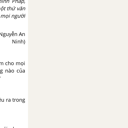
inh Pháp,
ột thứ văn
 mọi người
– Nguyễn An
Ninh)
àm cho mọi
ng nào của
?
u ra trong