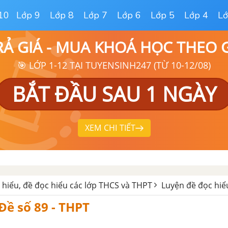
10
Lớp 9
Lớp 8
Lớp 7
Lớp 6
Lớp 5
Lớp 4
Lớ
RẢ GIÁ - MUA KHOÁ HỌC THEO
🎯 LỚP 1-12 TẠI TUYENSINH247 (TỪ 10-12/08)
BẮT ĐẦU SAU 1 NGÀY
XEM CHI TIẾT
 hiểu, đề đọc hiểu các lớp THCS và THPT
Luyện đề đọc hiể
 Đề số 89 - THPT