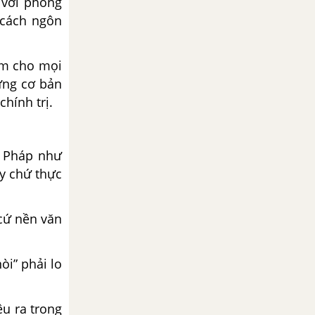
 với phong
 cách ngôn
àm cho mọi
rưng cơ bản
hính trị.
g Pháp như
y chứ thực
 cứ nền văn
òi” phải lo
u ra trong