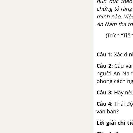
hun đúc theo
chứng tỏ rằng
minh nào. Việ
An Nam tha thi
(Trích “Ti
Câu 1:
Xác địn
Câu 2:
Câu văn
người An Nam 
phong cách ng
Câu 3:
Hãy nêu
Câu 4:
Thái độ
văn bản?
Lời giải chi ti