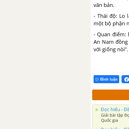
văn bản.
- Thái độ: Lo
một bộ phận n
- Quan điểm: 
An Nam đồng t
với giống nòi”.
Bình luận
Đọc hiểu - Đề
Giải bài tập Đ
Quốc gia