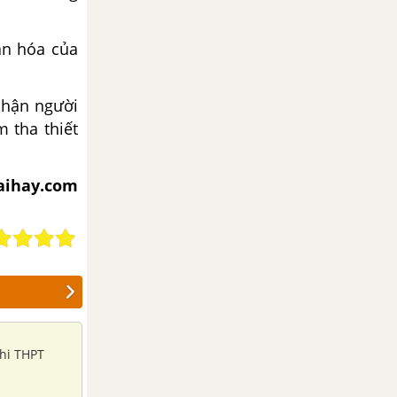
văn hóa của
phận người
 tha thiết
iaihay.com
thi THPT