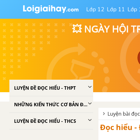
Lớp 12
Lớp 11
Lớp 
💥 NGÀY HỘI T
LUYỆN ĐỀ ĐỌC HIỂU - THPT
NHỮNG KIẾN THỨC CƠ BẢN ĐỂ LÀM ĐẠT ĐIỂM CAO PHẦN ĐỌC HIỂU
Luyện bài đọc
LUYỆN ĐỀ ĐỌC HIỂU - THCS
Đọc hiểu -