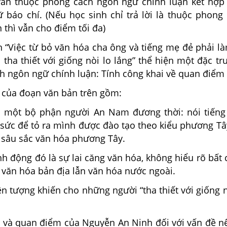
n thuộc phong cách ngôn ngữ chính luận kết hợp
 báo chí. (Nếu học sinh chỉ trả lời là thuộc phong
 thì vẫn cho điểm tối đa)
 “Việc từ bỏ văn hóa cha ông và tiếng mẹ đẻ phải l
tha thiết với giống nòi lo lắng” thể hiện một đặc t
 ngôn ngữ chính luận: Tính công khai về quan điểm c
 của đoạn văn bản trên gồm:
a một bộ phận người An Nam đương thời: nói tiến
 sức để tỏ ra mình được đào tạo theo kiểu phương Tâ
 sâu sắc văn hóa phương Tây.
h động đó là sự lai căng văn hóa, không hiểu rõ bất
 văn hóa bản địa lẫn văn hóa nước ngoài.
ện tượng khiến cho những người “tha thiết với giống n
 và quan điểm của Nguyễn An Ninh đối với vấn đề nê