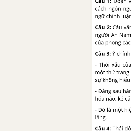
Câu 1:
Đoạn vă
cách ngôn ngữ
ngữ chính luận
Câu 2:
Câu văn
người An Nam 
của phong cách
Câu 3:
Ý chính
- Thói xấu củ
một thứ trang
sự không hiểu
- Đằng sau hàn
hóa nào, kể cả
- Đó là một hi
lắng.
Câu 4:
Thái độ