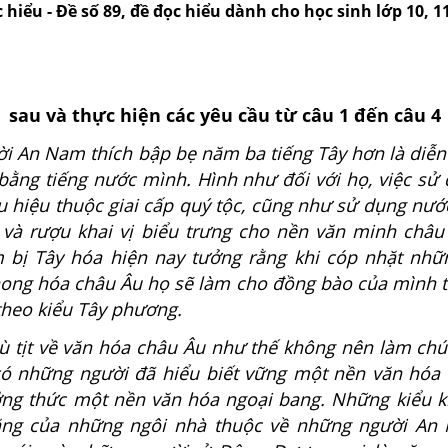
 hiểu - Đề số 89, đề đọc hiểu dành cho học sinh lớp 10, 11
sau và thực hiện các yêu cầu từ câu 1 đến câu 4
i An Nam thích bập bẹ năm ba tiếng Tây hơn là diễn 
bằng tiếng nước mình. Hình như đối với họ, việc sử
u hiệu thuộc giai cấp quý tộc, cũng như sử dụng nướ
er) và rượu khai vị biểu trưng cho nền văn minh châ
bị Tây hóa hiện nay tưởng rằng khi cóp nhặt nhữ
ong hóa châu Âu họ sẽ làm cho đồng bào của mình ti
theo kiểu Tây phương.
ịt về văn hóa châu Âu như thế không nên làm chú
 có những người đã hiểu biết vững một nền văn hóa 
ng thức một nền văn hóa ngoại bang. Những kiểu ki
 căng của những ngôi nhà thuộc về những người A