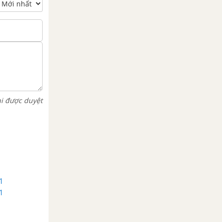
hi được duyệt
 1
 1