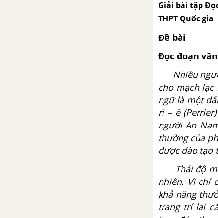
Giải bài tập Đọc
THPT Quốc gia
Đề bài
Đọc đoạn văn 
Nhiều ngườ
cho mạch lạc 
ngữ là một dấ
ri – ê (Perri
người An Nam 
thường của ph
được đào tạo 
Thái độ mù t
nhiên. Vì chỉ
khả năng thưở
trang trí lai