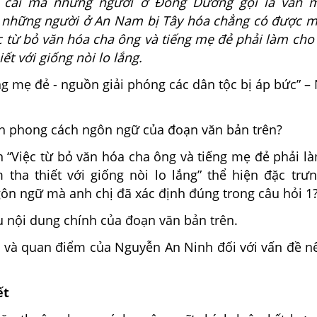
 cái mà những người ở Đông Dương gọi là văn m
 những người ở An Nam bị Tây hóa chẳng có được m
c từ bỏ văn hóa cha ông và tiếng mẹ đẻ phải làm cho
ết với giống nòi lo lắng.
ếng mẹ đẻ - nguồn giải phóng các dân tộc bị áp bức” 
h phong cách ngôn ngữ của đoạn văn bản trên?
 “Việc từ bỏ văn hóa cha ông và tiếng mẹ đẻ phải l
tha thiết với giống nòi lo lắng” thể hiện đặc trư
ôn ngữ mà anh chị đã xác định đúng trong câu hỏi 1
 nội dung chính của đoạn văn bản trên.
 và quan điểm của Nguyễn An Ninh đối với vấn đề nê
ết