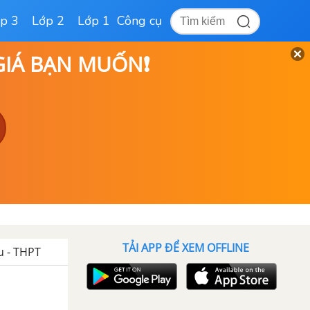
p 3
Lớp 2
Lớp 1
Công cụ
 GIÁ BẠN MUỐN❗
TẢI APP ĐỂ XEM OFFLINE
u - THPT