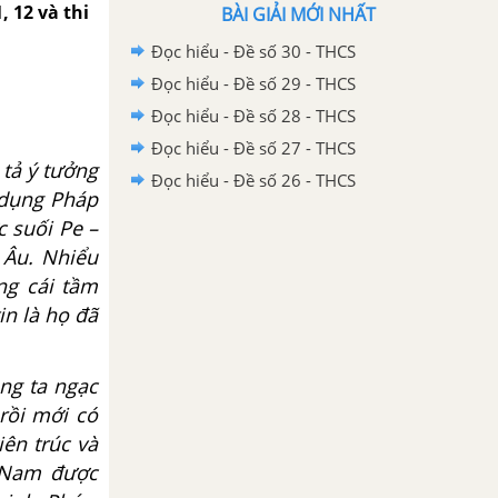
, 12 và thi
BÀI GIẢI MỚI NHẤT
Đọc hiểu - Đề số 30 - THCS
Đọc hiểu - Đề số 29 - THCS
Đọc hiểu - Đề số 28 - THCS
Đọc hiểu - Đề số 27 - THCS
tả ý tưởng
Đọc hiểu - Đề số 26 - THCS
 dụng Pháp
c suối Pe –
u Âu. Nhiểu
ng cái tầm
n là họ đã
ng ta ngạc
rồi mới có
ên trúc và
n Nam được