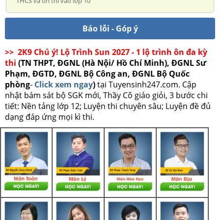
THCS và ôn thi vào lớp 10
Báo lỗi - Góp ý
>> 2K9 Chú ý! Lộ Trình Sun 2027 - 1 lộ trình ôn đa kỳ
thi
(TN THPT, ĐGNL (Hà Nội/ Hồ Chí Minh), ĐGNL Sư
Phạm, ĐGTD, ĐGNL Bộ Công an, ĐGNL Bộ Quốc
phòng
-
Click xem ngay
)
tại Tuyensinh247.com.
Cập
nhật bám sát bộ SGK mới, Thầy Cô giáo giỏi, 3 bước chi
tiết: Nền tảng lớp 12; Luyện thi chuyên sâu; Luyện đề đủ
dạng đáp ứng mọi kì thi.