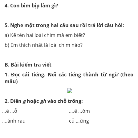
4. Con bìm bịp làm gì?
5. Nghe một trong hai câu sau rồi trả lời câu hỏi:
a) Kể tên hai loài chim mà em biết?
b) Em thích nhất là loài chim nào?
B. Bài kiểm tra viết
1. Đọc cái tiếng. Nối các tiếng thành từ ngữ (theo
mẫu)
2. Điền
g
hoặc
gh
vào chỗ trống:
…ế …ỗ
….ê …ớm
….ánh rau
củ …ừng