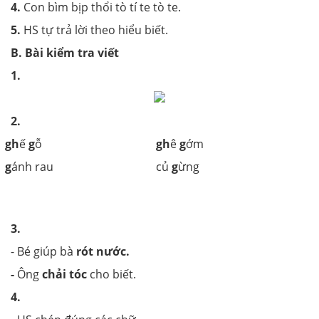
4.
Con bìm bịp thổi tò tí te tò te.
5.
HS tự trả lời theo hiểu biết.
B. Bài kiểm tra viết
1.
2.
gh
ế
g
ỗ
gh
ê
g
ớm
g
ánh rau
củ
g
ừng
3.
- Bé giúp bà
rót nước.
-
Ông
chải tóc
cho biết.
4.