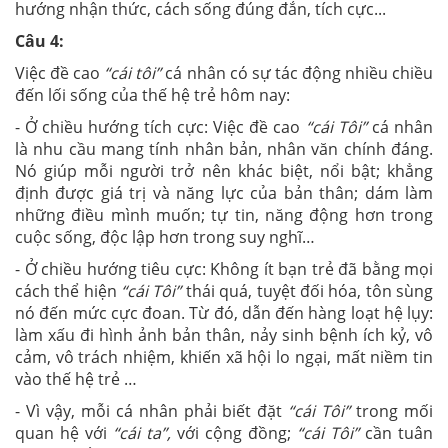
hướng nhận thức, cách sống đúng đắn, tích cực...
Câu 4:
Việc đề cao
“cái tôi”
cá nhân có sự tác động nhiều chiều
đến lối sống của thế hệ trẻ hôm nay:
- Ở chiều hướng tích cực: Việc đề cao
“cái Tôi”
cá nhân
là nhu cầu mang tính nhân bản, nhân văn chính đáng.
Nó giúp mỗi người trở nên khác biệt, nổi bật; khẳng
định được giá trị và năng lực của bản thân; dám làm
những điều mình muốn; tự tin, năng động hơn trong
cuộc sống, độc lập hơn trong suy nghĩ…
- Ở chiều hướng tiêu cực: Không ít bạn trẻ đã bằng mọi
cách thể hiện
“cái Tôi”
thái quá, tuyệt đối hóa, tôn sùng
nó đến mức cực đoan. Từ đó, dẫn đến hàng loạt hệ lụy:
làm xấu đi hình ảnh bản thân, nảy sinh bệnh ích kỷ, vô
cảm, vô trách nhiệm, khiến xã hội lo ngại, mất niềm tin
vào thế hệ trẻ …
- Vì vậy, mỗi cá nhân phải biết đặt
“cái Tôi”
trong mối
quan hệ với
“cái ta”,
với cộng đồng;
“cái Tôi”
cần tuân