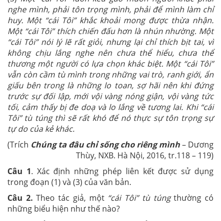
nghe mình, phải tôn trọng mình, phải để mình làm chỉ
huy. Một “cái Tôi” khắc khoải mong được thừa nhận.
Một “cái Tôi” thích chiến đấu hơn là nhún nhường. Một
“cái Tôi” nói lý lẽ rất giỏi, nhưng lại chỉ thích bịt tai, vì
không chịu lắng nghe nên chưa thể hiểu, chưa thể
thương một người có lựa chọn khác biệt. Một “cái Tôi”
vẫn còn cầm tù mình trong những vai trò, ranh giới, ẩn
giấu bên trong là những lo toan, sợ hãi nên khi đứng
trước sự đối lập, mới vội vàng nóng giận, vội vàng tức
tối, cảm thấy bị đe doạ và lo lắng về tương lai. Khi “cái
Tôi” tù túng thì sẽ rất khó để nó thực sự tôn trọng sự
tự do của kẻ khác.
(Trích
Chúng ta đâu chỉ sống cho riêng mình
– Dương
Thùy,
NXB. Hà Nội, 2016, tr.118 – 119)
Câu 1
. Xác định những phép liên kết được sử dụng
trong đoạn (1) và (3) của văn bản.
Câu 2.
Theo tác giả, một
“cái Tôi” tù túng
thường có
những biểu hiện như thế nào?