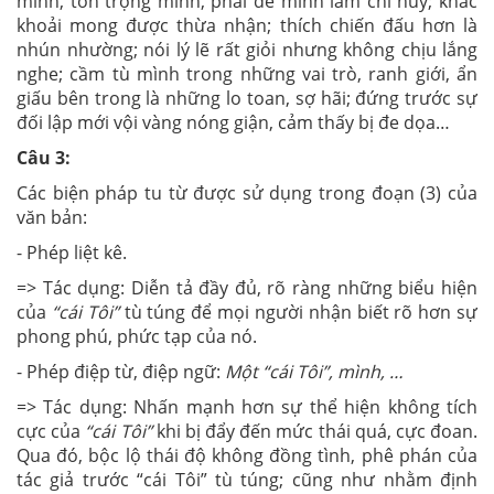
mình, tôn trọng mình, phải để mình làm chỉ huy; khắc
khoải mong được thừa nhận; thích chiến đấu hơn là
nhún nhường; nói lý lẽ rất giỏi nhưng không chịu lắng
nghe; cầm tù mình trong những vai trò, ranh giới, ẩn
giấu bên trong là những lo toan, sợ hãi; đứng trước sự
đối lập mới vội vàng nóng giận, cảm thấy bị đe dọa…
Câu 3:
Các biện pháp tu từ được sử dụng trong đoạn (3) của
văn bản:
- Phép liệt kê.
=> Tác dụng: Diễn tả đầy đủ, rõ ràng những biểu hiện
của
“cái Tôi”
tù túng để mọi người nhận biết rõ hơn sự
phong phú, phức tạp của nó.
- Phép điệp từ, điệp ngữ:
Một “cái Tôi”, mình, …
=> Tác dụng: Nhấn mạnh hơn sự thể hiện không tích
cực của
“cái Tôi”
khi bị đẩy đến mức thái quá, cực đoan.
Qua đó, bộc lộ thái độ không đồng tình, phê phán của
tác giả trước “cái Tôi” tù túng; cũng như nhằm định