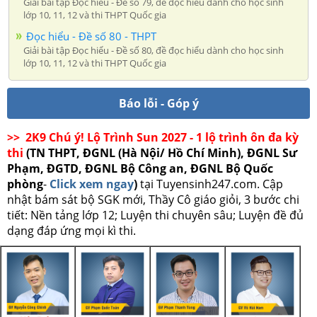
Giải bài tập Đọc hiểu - Đề số 79, đề đọc hiểu dành cho học sinh
lớp 10, 11, 12 và thi THPT Quốc gia
Đọc hiểu - Đề số 80 - THPT
Giải bài tập Đọc hiểu - Đề số 80, đề đọc hiểu dành cho học sinh
lớp 10, 11, 12 và thi THPT Quốc gia
Báo lỗi - Góp ý
>> 2K9 Chú ý! Lộ Trình Sun 2027 - 1 lộ trình ôn đa kỳ
thi
(TN THPT, ĐGNL (Hà Nội/ Hồ Chí Minh), ĐGNL Sư
Phạm, ĐGTD, ĐGNL Bộ Công an, ĐGNL Bộ Quốc
phòng
-
Click xem ngay
)
tại Tuyensinh247.com.
Cập
nhật bám sát bộ SGK mới, Thầy Cô giáo giỏi, 3 bước chi
tiết: Nền tảng lớp 12; Luyện thi chuyên sâu; Luyện đề đủ
dạng đáp ứng mọi kì thi.