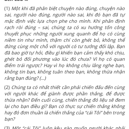
(1)
Một khi đã phân biệt chuyện nào đúng, chuyện nào
sai, người nào đúng, người nào sai, khi đó bạn đã tự
mặc định việc lựa chọn phe cho mình. Khi phân định
rạch ròi đúng – sai, chúng ta có xu hướng tốn công
thuyết phục những người xung quanh để họ có cùng
niềm tin như mình, thậm chí còn ghét bỏ, không thể
đứng cùng một chỗ với người có tư tưởng đối lập. Bạn
đã bao giờ tự hỏi, điều gì khiến bạn cảm thấy khó chịu,
ghét bỏ đối phương vào lúc đó chưa? Vì họ có quan
điểm trái ngược? Hay vì họ không chịu lắng nghe bạn,
không tin bạn, không tuân theo bạn, không thừa nhận
rằng bạn đúng? (...)
(2)
Chúng ta có nhất thiết cần phải chiến đấu đến cùng
với người khác để giành được phần thắng, để được
thừa nhận? Đến cuối cùng, chiến thắng đó liệu sẽ đem
lại cho bạn điều gì? Bạn có thực sự chiến thắng không
hay đó đơn thuần là chiến thắng của “cái Tôi” bên trong
bạn?
(3)
Một “cái Tôi” luôn kêu gào muốn người khác phải