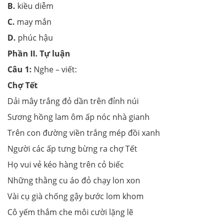
B.
kiều diễm
C.
may mắn
D.
phúc hậu
Phần II. Tự luận
Câu 1:
Nghe – viết:
Chợ Tết
Dải mây trắng đỏ dần trên đỉnh núi
Sương hồng lam ôm ấp nóc nhà gianh
Trên con đường viền trắng mép đồi xanh
Người các ấp tưng bừng ra chợ Tết
Họ vui vẻ kéo hàng trên cỏ biếc
Những thằng cu áo đỏ chạy lon xon
Vài cụ già chống gậy bước lom khom
Cô yếm thắm che môi cười lặng lẽ