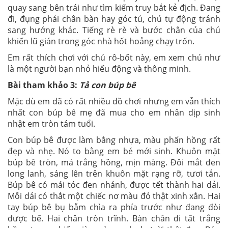
quay sang bên trái như tìm kiếm truy bắt kẻ địch. Đang
đi, đụng phải chân bàn hay góc tủ, chú tự động tránh
sang hướng khác. Tiếng rè rè và bước chân của chú
khiến lũ gián trong góc nhà hốt hoảng chạy trốn.
Em rất thích chơi với chú rô-bốt này, em xem chú như
là một người bạn nhỏ hiếu động và thông minh.
Bài tham khảo 3:
Tả con búp bê
Mặc dù em đã có rất nhiều đồ chơi nhưng em vẫn thích
nhất con búp bê mẹ đã mua cho em nhân dịp sinh
nhật em tròn tám tuổi.
Con búp bê được làm bằng nhựa, màu phấn hồng rất
đẹp và nhẹ. Nó to bằng em bé mới sinh. Khuôn mặt
búp bê tròn, má trắng hồng, mịn màng. Đôi mắt đen
long lanh, sáng lên trên khuôn mặt rạng rỡ, tươi tắn.
Búp bê có mái tóc đen nhánh, được tết thành hai dải.
Mỗi dải có thắt một chiếc nơ màu đỏ thật xinh xắn. Hai
tay búp bê bụ bẫm chìa ra phía trước như đang đòi
được bế. Hai chân tròn trĩnh. Bàn chân đi tất trắng