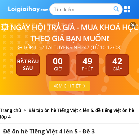
💥 NGÀY HỘI TRẢ GIÁ - MUA KHOÁ HỌC
THEO GIÁ BẠN MUỐN❗
🎯 LỚP 1-12 TẠI TUYENSINH247 (TỪ 10-12/08)
00
49
41
BẮT ĐẦU
SAU
GIỜ
PHÚT
GIÂY
XEM CHI TIẾT
Trang chủ
Bài tập ôn hè Tiếng Việt 4 lên 5, đề tiếng việt ôn hè
lớp 4
Đề ôn hè Tiếng Việt 4 lên 5 - Đề 3