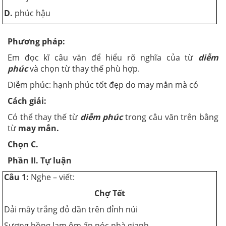
D.
phúc hậu
Phương pháp:
Em đọc kĩ câu văn để hiểu rõ nghĩa của từ
diễm
phúc
và chọn từ thay thế phù hợp.
Diễm phúc: hạnh phúc tốt đẹp do may mắn mà có
Cách giải:
Có thể thay thế từ
diễm phúc
trong câu văn trên bằng
từ
may mắn.
Chọn C.
Phần II. Tự luận
Câu 1:
Nghe – viết:
Chợ Tết
Dải mây trắng đỏ dần trên đỉnh núi
Sương hồng lam ôm ấp nóc nhà gianh