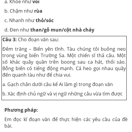
a. Khỏe như
voi
b. Chậm như
rùa
c. Nhanh như
thỏ/sóc
d. Đen như
than/gỗ mun/cột nhà cháy
Câu 3:
Cho đoạn văn sau:
Đêm trăng – Biển yên tĩnh. Tàu chúng tôi buông neo
trong vùng biển Trường Sa. Một chiến sĩ thả câu. Một
số khác quây quần trên boong sau ca hát, thổi sáo.
Bỗng biển có tiếng động mạnh. Cá heo gọi nhau quây
đến quanh tàu như để chia vui.
a. Gạch chân dưới câu kể Ai làm gì trong đoạn văn
b. Xác định chủ ngữ và vị ngữ những câu vừa tìm được
Phương pháp:
Em đọc kĩ đoạn văn để thực hiện các yêu cầu của đề
bài.