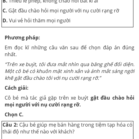
B.
Thiếu lễ phép, không chào hỏi bất kì ai
C.
Gật đầu chào hỏi mọi người với nụ cười rạng rỡ
D.
Vui vẻ hỏi thăm mọi người
Phương pháp:
Em đọc kĩ những câu văn sau để chọn đáp án đúng
nhất.
“Trên xe buýt, tôi đưa mắt nhìn qua băng ghế đối diện.
Một cô bé có khuôn mặt xinh xắn và ánh mắt sáng ngời
khẽ gật đầu chào tôi với nụ cười rạng rỡ.”
Cách giải:
Cô bé mà tác giả gặp trên xe buýt
gật đầu chào hỏi
mọi người với nụ cười rạng rỡ.
Chọn C.
Câu 2:
Cậu bé giúp mẹ bán hàng trong tiệm tạp hóa có
thái độ như thế nào với khách?