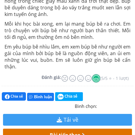
hồng trong chiếc giày màu xanh da trời thật đẹp. Búp
bê duyên dáng trong bộ áo váy trắng muốt xen lẫn sợi
kim tuyến óng ánh.
Mỗi khi học bài xong, em lại mang búp bê ra chơi. Em
trò chuyện với búp bê như người bạn thân thiết. Mỗi
tối đi ngủ, em thường ôm nó bên mình.
Em yêu búp bê nhìu lắm, em xem búp bê như người em
gái của mình bởi búp bê là nguồn động viên, an ủi em
những lúc vui, buồn. Em sẽ luôn giữ gìn búp bê cẩn
thận.
Đánh giá:
(5/5 ⭐ - 1 lượt)
Chia sẻ
Chia sẻ
Bình luận
Bình chọn:
Tải về
Bài tiếp theo