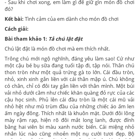
- Sau khi chơi xong, em làm gì để giữ gìn món đồ chơi
đó?
Kết bài:
Tình cảm của em dành cho món đồ chơi
Cách giải:
Bài tham khảo 1:
Tả chú lật đật
Chú lật đật là món đồ chơi mà em thích nhất.
Trông chú mới ngộ nghĩnh, đáng yêu làm sao! Cứ như
một cậu bé bụ sữa đang tuổi tập đi, tập nói. Thân chú
thon tròn như một quả trứng gà to lớn. Cái đầu tròn,
nhỏ, xinh xinh gắn liền với cái thân mập ú. Chú không
có chân, chỉ có đôi tay gắn liền với thân mình. Một búi
vải nhỏ dưới cằm như chiếc khăn quàng đỏ rực của các
cậu học sinh. Phủ lên cái đầu tròn là một cái mũ vải
nhỏ hệt như mũ trùm đầu của những chiếc áo ấm len
ấm ngày đông. Thích nhất là khuôn mặt. Dưới đôi lông
mày rậm rạp, hiện rõ đôi mắt long lanh, được đính
bằng hai viên bi màu xanh nước biển. Cái miệng nhỏ
nhắn lúc nào cũng nhoẻn một nụ cười tươi đẹp. Bộ