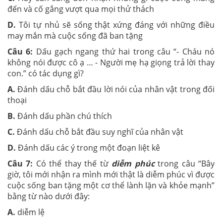
đến và cố gắng vượt qua mọi thử thách
D.
Tôi tự nhủ sẽ sống thật xứng đáng với những điều
may mắn mà cuộc sống đã ban tặng
Câu 6:
Dấu gạch ngang thứ hai trong câu “- Cháu nó
không nói được cô ạ … - Người mẹ hạ giọng trả lời thay
con.” có tác dụng gì?
A.
Đánh dấu chỗ bắt đầu lời nói của nhân vật trong đối
thoại
B.
Đánh dấu phần chú thích
C.
Đánh dấu chỗ bắt đầu suy nghĩ của nhân vật
D.
Đánh dấu các ý trong một đoạn liệt kê
Câu 7:
Có thể thay thế từ
diễm phúc
trong câu “Bây
giờ, tôi mới nhận ra mình mới thật là diễm phúc vì được
cuộc sống ban tặng một cơ thể lành lặn và khỏe mạnh”
bằng từ nào dưới đây:
A.
diễm lệ