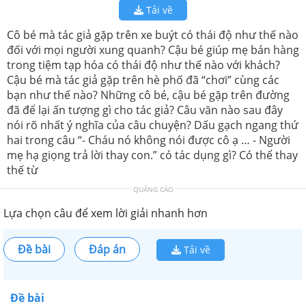
Tải về
Cô bé mà tác giả gặp trên xe buýt có thái độ như thế nào
đối với mọi người xung quanh? Cậu bé giúp mẹ bán hàng
trong tiệm tạp hóa có thái độ như thế nào với khách?
Cậu bé mà tác giả gặp trên hè phố đã “chơi” cùng các
bạn như thế nào? Những cô bé, cậu bé gặp trên đường
đã để lại ấn tượng gì cho tác giả? Câu văn nào sau đây
nói rõ nhất ý nghĩa của câu chuyện? Dấu gạch ngang thứ
hai trong câu “- Cháu nó không nói được cô ạ … - Người
mẹ hạ giọng trả lời thay con.” có tác dụng gì? Có thể thay
thế từ
QUẢNG CÁO
Lựa chọn câu để xem lời giải nhanh hơn
Đề bài
Đáp án
Tải về
Đề bài