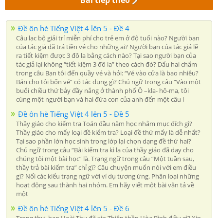
Đề ôn hè Tiếng Việt 4 lên 5 - Đề 4
Câu lạc bộ giải trí miễn phí cho trẻ em ở độ tuổi nào? Người bạn
của tác giả đã trả tiền vé cho những ai? Người bạn của tác giả lẽ
ra tiết kiệm được 3 đô la bằng cách nào? Tại sao người bạn của
tác giả lại không “tiết kiệm 3 đô la” theo cách đó? Dấu hai chấm
trong câu Bạn tôi đến quầy vé và hỏi: “Vé vào cửa là bao nhiêu?
Bán cho tôi bốn vé” có tác dụng gì? Chủ ngữ trong câu “Vào một
buổi chiều thứ bảy đầy nắng ở thành phố Ô –kla- hô-ma, tôi
cùng một người bạn và hai đứa con của anh đến một câu l
Đề ôn hè Tiếng Việt 4 lên 5 - Đề 5
Thầy giáo cho kiểm tra Toán đầu năm học nhằm mục đích gì?
Thầy giáo cho mấy loại đề kiểm tra? Loại đề thứ mấy là dễ nhất?
Tại sao phần lớn học sinh trong lớp lại chọn dạng đề thứ hai?
Chủ ngữ trong câu “Bài kiểm tra kì lạ của thầy giáo đã dạy cho
chúng tôi một bài học” là. Trạng ngữ trong câu “Một tuần sau,
thầy trả bài kiểm tra” chỉ gì? Câu chuyện muốn nói với em điều
gì? Nối các kiểu trạng ngữ với ví dụ tương ứng. Phân loại những
hoạt động sau thành hai nhóm. Em hãy viết một bài văn tả về
một
Đề ôn hè Tiếng Việt 4 lên 5 - Đề 6
Trong thư, bạn Hoài Thu đã xin Thiên thần Hòa Bình điều gì? Xin