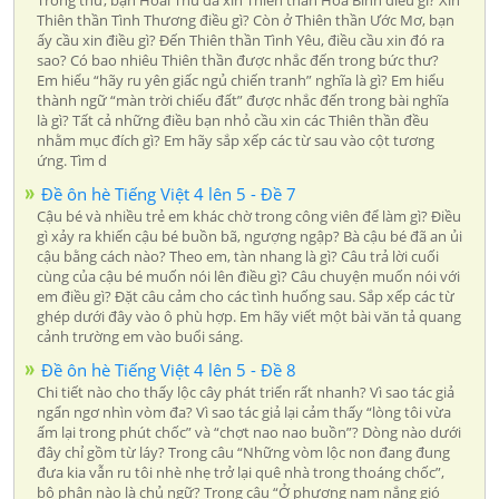
Thiên thần Tình Thương điều gì? Còn ở Thiên thần Ước Mơ, bạn
ấy cầu xin điều gì? Đến Thiên thần Tình Yêu, điều cầu xin đó ra
sao? Có bao nhiêu Thiên thần được nhắc đến trong bức thư?
Em hiểu “hãy ru yên giấc ngủ chiến tranh” nghĩa là gì? Em hiểu
thành ngữ “màn trời chiếu đất” được nhắc đến trong bài nghĩa
là gì? Tất cả những điều bạn nhỏ cầu xin các Thiên thần đều
nhằm mục đích gì? Em hãy sắp xếp các từ sau vào cột tương
ứng. Tìm d
Đề ôn hè Tiếng Việt 4 lên 5 - Đề 7
Cậu bé và nhiều trẻ em khác chờ trong công viên để làm gì? Điều
gì xảy ra khiến cậu bé buồn bã, ngượng ngập? Bà cậu bé đã an ủi
cậu bằng cách nào? Theo em, tàn nhang là gì? Câu trả lời cuối
cùng của cậu bé muốn nói lên điều gì? Câu chuyện muốn nói với
em điều gì? Đặt câu cảm cho các tình huống sau. Sắp xếp các từ
ghép dưới đây vào ô phù hợp. Em hãy viết một bài văn tả quang
cảnh trường em vào buổi sáng.
Đề ôn hè Tiếng Việt 4 lên 5 - Đề 8
Chi tiết nào cho thấy lộc cây phát triển rất nhanh? Vì sao tác giả
ngẩn ngơ nhìn vòm đa? Vì sao tác giả lại cảm thấy “lòng tôi vừa
ấm lại trong phút chốc” và “chợt nao nao buồn”? Dòng nào dưới
đây chỉ gồm từ láy? Trong câu “Những vòm lộc non đang đung
đưa kia vẫn ru tôi nhè nhẹ trở lại quê nhà trong thoáng chốc”,
bộ phận nào là chủ ngữ? Trong câu “Ở phương nam nắng gió