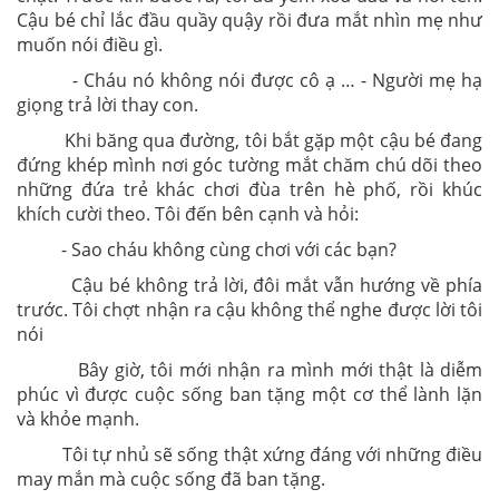
Cậu bé chỉ lắc đầu quầy quậy rồi đưa mắt nhìn mẹ như
muốn nói điều gì.
- Cháu nó không nói được cô ạ … - Người mẹ hạ
giọng trả lời thay con.
Khi băng qua đường, tôi bắt gặp một cậu bé đang
đứng khép mình nơi góc tường mắt chăm chú dõi theo
những đứa trẻ khác chơi đùa trên hè phố, rồi khúc
khích cười theo. Tôi đến bên cạnh và hỏi:
- Sao cháu không cùng chơi với các bạn?
Cậu bé không trả lời, đôi mắt vẫn hướng về phía
trước. Tôi chợt nhận ra cậu không thể nghe được lời tôi
nói
Bây giờ, tôi mới nhận ra mình mới thật là diễm
phúc vì được cuộc sống ban tặng một cơ thể lành lặn
và khỏe mạnh.
Tôi tự nhủ sẽ sống thật xứng đáng với những điều
may mắn mà cuộc sống đã ban tặng.