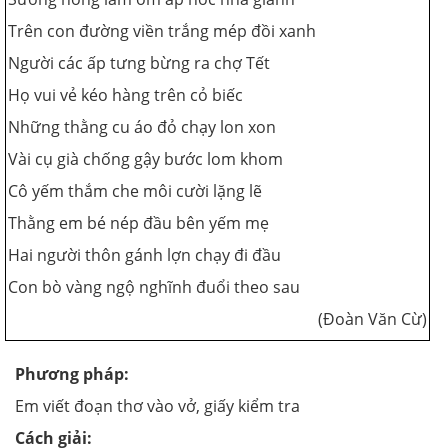
Trên con đường viền trắng mép đồi xanh
Người các ấp tưng bừng ra chợ Tết
Họ vui vẻ kéo hàng trên cỏ biếc
Những thằng cu áo đỏ chạy lon xon
Vài cụ già chống gậy bước lom khom
Cô yếm thắm che môi cười lặng lẽ
Thằng em bé nép đầu bên yếm mẹ
Hai người thôn gánh lợn chạy đi đầu
Con bò vàng ngộ nghĩnh đuổi theo sau
(Đoàn Văn Cừ)
Phương pháp:
Em viết đoạn thơ vào vở, giấy kiểm tra
Cách giải: