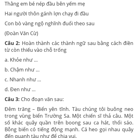
Thằng em bé nép đầu bên yếm mẹ
Hai người thôn gánh lợn chạy đi đầu
Con bò vàng ngộ nghĩnh đuổi theo sau
(Đoàn Văn Cừ)
Câu 2:
Hoàn thành các thành ngữ sau bằng cách điền
từ còn thiếu vào chỗ trống
a. Khỏe như …
b. Chậm như …
c. Nhanh như …
d. Đen như …
Câu 3:
Cho đoạn văn sau:
Đêm trăng – Biển yên tĩnh. Tàu chúng tôi buông neo
trong vùng biển Trường Sa. Một chiến sĩ thả câu. Một
số khác quây quần trên boong sau ca hát, thổi sáo.
Bỗng biển có tiếng động mạnh. Cá heo gọi nhau quây
đến quanh tàu như để chia vui.