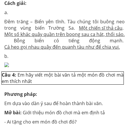
Cách giải:
a.
Đêm trăng – Biển yên tĩnh. Tàu chúng tôi buông neo
trong vùng biển Trường Sa.
Một chiến sĩ thả câu
.
Một số khác quây quần trên boong sau ca hát, thổi sáo.
Bỗng biển có tiếng động mạnh.
Cá heo gọi nhau quây đến quanh tàu như để chia vui.
b.
Câu 4:
Em hãy viết một bài văn tả một món đồ chơi mà
em thích nhất
Phương pháp:
Em dựa vào dàn ý sau để hoàn thành bài văn.
Mở bài:
Giới thiệu món đồ chơi mà em định tả
- Ai tặng cho em món đồ chơi đó?