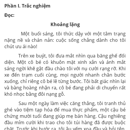
Phần I. Trắc nghiệm
Đọc:
Khoảng lặng
Một buổi sáng, tôi thức dậy với một tâm trạng
nặng nề và chán nản: cuộc sống chẳng dành cho tôi
chút ưu ái nào!
Trên xe buýt, tôi đưa mắt nhìn qua băng ghế đối
diện. Một cô bé có khuôn mặt xinh xắn và ánh mắt
sáng ngời khẽ gật đầu chào tôi với nụ cười rạng rỡ. Khi
xe đến trạm cuối cùng, mọi người nhanh chân bước
xuống, chỉ riêng cô bé lê từng bước. Tôi bất giác nhìn lại
và bàng hoàng nhận ra, cô bé đang phải di chuyển rất
khó nhọc bằng đôi nạng gỗ.
Sau một ngày làm việc căng thẳng, tôi tranh thủ
ghé vào tiệm tạp hóa để mua thực phẩm, một cậu bé
chứng mười tuổi đang giúp mẹ bán hàng. Cậu nghiêng
đầu mỉm cười khi trao cho tôi túi hàng đã được buộc
chặt. Trước khi bước ra, tôi âu yếm xoa đầu và hỏi tên.