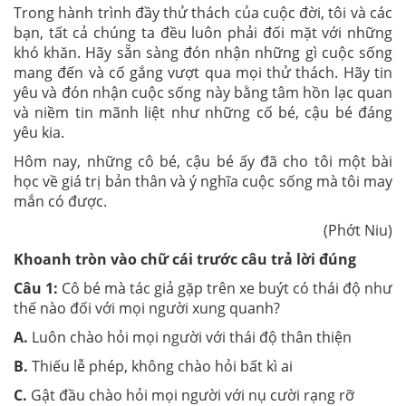
Trong hành trình đầy thử thách của cuộc đời, tôi và các
bạn, tất cả chúng ta đều luôn phải đối mặt với những
khó khăn. Hãy sẵn sàng đón nhận những gì cuộc sống
mang đến và cố gắng vượt qua mọi thử thách. Hãy tin
yêu và đón nhận cuộc sống này bằng tâm hồn lạc quan
và niềm tin mãnh liệt như những cố bé, cậu bé đáng
yêu kia.
Hôm nay, những cô bé, cậu bé ấy đã cho tôi một bài
học về giá trị bản thân và ý nghĩa cuộc sống mà tôi may
mắn có được.
(Phớt Niu)
Khoanh tròn vào chữ cái trước câu trả lời đúng
Câu 1:
Cô bé mà tác giả gặp trên xe buýt có thái độ như
thế nào đối với mọi người xung quanh?
A.
Luôn chào hỏi mọi người với thái độ thân thiện
B.
Thiếu lễ phép, không chào hỏi bất kì ai
C.
Gật đầu chào hỏi mọi người với nụ cười rạng rỡ