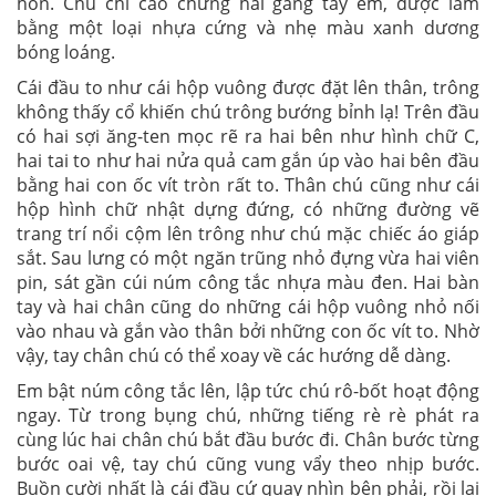
hon. Chú chỉ cao chừng hai gang tay em, được làm
bằng một loại nhựa cứng và nhẹ màu xanh dương
bóng loáng.
Cái đầu to như cái hộp vuông được đặt lên thân, trông
không thấy cổ khiến chú trông bướng bỉnh lạ! Trên đầu
có hai sợi ăng-ten mọc rẽ ra hai bên như hình chữ C,
hai tai to như hai nửa quả cam gắn úp vào hai bên đầu
bằng hai con ốc vít tròn rất to. Thân chú cũng như cái
hộp hình chữ nhật dựng đứng, có những đường vẽ
trang trí nổi cộm lên trông như chú mặc chiếc áo giáp
sắt. Sau lưng có một ngăn trũng nhỏ đựng vừa hai viên
pin, sát gần cúi núm công tắc nhựa màu đen. Hai bàn
tay và hai chân cũng do những cái hộp vuông nhỏ nối
vào nhau và gắn vào thân bởi những con ốc vít to. Nhờ
vậy, tay chân chú có thể xoay về các hướng dễ dàng.
Em bật núm công tắc lên, lập tức chú rô-bốt hoạt động
ngay. Từ trong bụng chú, những tiếng rè rè phát ra
cùng lúc hai chân chú bắt đầu bước đi. Chân bước từng
bước oai vệ, tay chú cũng vung vẩy theo nhịp bước.
Buồn cười nhất là cái đầu cứ quay nhìn bên phải, rồi lại