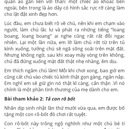
quần áo gắn liền với thân: một chiếc áo khoác bên
ngoài, bên trong là áo dây có hình sắc rực rỡ càng làm
cho lật đật xinh đẹp hơn.
Lúc đầu, em chưa biết rõ về chú, nên khi em chạm vào
người, làm chú lắc lư và phát ra những tiếng “loang
boang, loang boang” ai nghe cũng rất rất đỗi ngạc
nhiên. Lại một lần nữa, em lỡ làm chú rớt từ trên tủ
kính xuống, tưởng chú sẽ ngã sõng soãi trên mặt đất.
Nhưng không ngờ, sau khi xoay mấy vòng trên không,
chú đã đứng xuống mặt đất thật nhẹ nhàng, êm dịu.
Em thích ngắm chú lắm! Mỗi khi chơi xong, bao giờ em
cũng cất chú vào chiếc tủ kính thật gọn gàng, ngăn nắp.
Em nghĩ em sẽ giữ gìn nó thật kĩ càng, cẩn thận .Vì nó
chính là một phần tình thương của mẹ dành cho em.
Bài tham khảo 2:
Tả con rô bốt
Nhân dịp sinh nhật lần thứ mười vừa qua, em được bố
tặng một con rô-bốt đò chơi rất tuyệt.
Con rô-bốt này trông ngộ nghĩnh như một chú bé tí