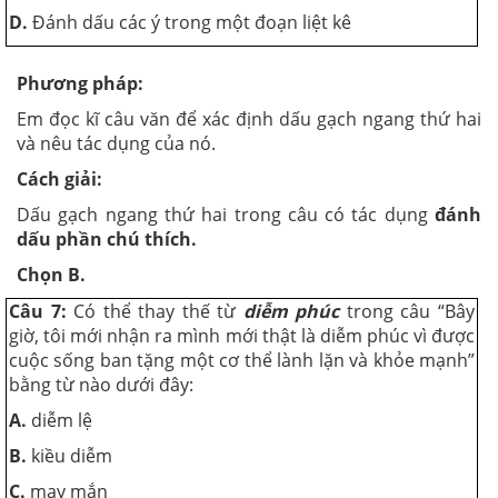
D.
Đánh dấu các ý trong một đoạn liệt kê
Phương pháp:
Em đọc kĩ câu văn để xác định dấu gạch ngang thứ hai
và nêu tác dụng của nó.
Cách giải:
Dấu gạch ngang thứ hai trong câu có tác dụng
đánh
dấu phần chú thích.
Chọn B.
Câu 7:
Có thể thay thế từ
diễm phúc
trong câu “Bây
giờ, tôi mới nhận ra mình mới thật là diễm phúc vì được
cuộc sống ban tặng một cơ thể lành lặn và khỏe mạnh”
bằng từ nào dưới đây:
A.
diễm lệ
B.
kiều diễm
C.
may mắn