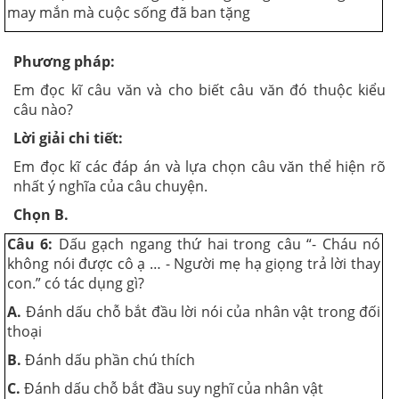
may mắn mà cuộc sống đã ban tặng
Phương pháp:
Em đọc kĩ câu văn và cho biết câu văn đó thuộc kiểu
câu nào?
Lời giải chi tiết:
Em đọc kĩ các đáp án và lựa chọn câu văn thể hiện rõ
nhất ý nghĩa của câu chuyện.
Chọn B.
Câu 6:
Dấu gạch ngang thứ hai trong câu “- Cháu nó
không nói được cô ạ … - Người mẹ hạ giọng trả lời thay
con.” có tác dụng gì?
A.
Đánh dấu chỗ bắt đầu lời nói của nhân vật trong đối
thoại
B.
Đánh dấu phần chú thích
C.
Đánh dấu chỗ bắt đầu suy nghĩ của nhân vật