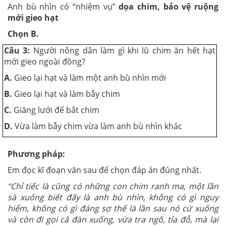
Anh bù nhìn có “nhiệm vụ”
dọa chim, bảo vệ ruộng
mới gieo hạt
Chọn B.
Câu 3:
Người nông dân làm gì khi lũ chim ăn hết hạt
mới gieo ngoài đồng?
A.
Gieo lại hạt và làm một anh bù nhìn mới
B.
Gieo lại hạt và làm bẫy chim
C.
Giăng lưới để bắt chim
D.
Vừa làm bẫy chim vừa làm anh bù nhìn khác
Phương pháp:
Em đọc kĩ đoạn văn sau để chọn đáp án đúng nhất.
“Chỉ tiếc là cũng có những con chim ranh ma, một lần
sà xuống biết đấy là anh bù nhìn, không có gì nguy
hiểm, không có gì đáng sợ thế là lần sau nó cứ xuống
và còn đi gọi cả đàn xuống, vừa tra ngô, tỉa đỗ, mà lại