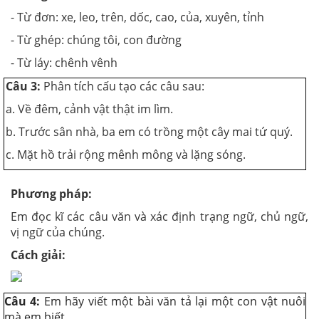
- Từ đơn: xe, leo, trên, dốc, cao, của, xuyên, tỉnh
- Từ ghép: chúng tôi, con đường
- Từ láy: chênh vênh
Câu 3:
Phân tích cấu tạo các câu sau:
a. Về đêm, cảnh vật thật im lìm.
b. Trước sân nhà, ba em có trồng một cây mai tứ quý.
c. Mặt hồ trải rộng mênh mông và lặng sóng.
Phương pháp:
Em đọc kĩ các câu văn và xác định trạng ngữ, chủ ngữ,
vị ngữ của chúng.
Cách giải:
Câu 4:
Em hãy viết một bài văn tả lại một con vật nuôi
mà em biết.