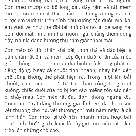
ngoan và không bao giờ ăn vụng thức ăn của người.
Con mèo mướp có bộ lông dài, dày rậm và rất mềm
mượt, con mèo rất thích nằm úp bụng xuống đất rồi
được em vuốt từ trên đỉnh đầu xuống tận đuôi. Mỗi khi
em vuốt ve như thế đôi tai nhỏ của nó lại bè sang hai
bên, đôi mắt lim dim như muốn ngủ, chẳng thèm động
đậy, như là đang hưởng thụ cảm giác thoải mái.
Con mèo có đôi chân khá dài, thon thả và đặc biệt là
bàn chân rất êm và mềm. Lớp đệm dưới chân của mèo
giúp chúng đi lại trên mọi địa hình mà không phát ra
tiếng động. Ngay cả chuột tinh nhanh, nhạy bén đến
thế cũng không thể phát hiện ra. Trong một lần bắt
chuột, con mèo bị rơi từ trên ban công tầng một
xuống, chiếc đuôi của nó bị kẹt vào miếng tôn sắc nên
bị chảy máu. Con mèo rất đau đớn, không ngừng kêu
“meo meo” rất đáng thương, gia đình em đã chăm sóc
vết thương cho nó, vết thương chỉ mất năm ngày là đã
lành hẳn. Con mèo lại trở nên nhanh nhẹn, hoạt bát
như bình thường, chỉ khác là bây giờ con mèo rất ít khi
trèo lên những chỗ cao.