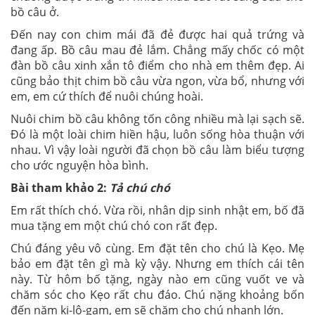
bồ câu ở.
Đến nay con chim mái đã đẻ được hai quả trứng và
đang ấp. Bồ câu mau đẻ lắm. Chẳng mấy chốc có một
đàn bồ câu xinh xắn tô điểm cho nhà em thêm đẹp. Ai
cũng bảo thịt chim bồ câu vừa ngon, vừa bổ, nhưng với
em, em cứ thích để nuôi chúng hoài.
Nuôi chim bồ câu không tốn công nhiều mà lại sạch sẽ.
Đó là một loài chim hiền hậu, luôn sống hòa thuận với
nhau. Vì vậy loài người đã chọn bồ câu làm biểu tượng
cho ước nguyện hòa bình.
Bài tham khảo 2:
Tả chú chó
Em rất thích chó. Vừa rồi, nhân dịp sinh nhật em, bố đã
mua tặng em một chú chó con rất đẹp.
Chú đáng yêu vô cùng. Em đặt tên cho chú là Kẹo. Mẹ
bảo em đặt tên gì mà kỳ vậy. Nhưng em thích cái tên
này. Từ hôm bố tặng, ngày nào em cũng vuốt ve và
chăm sóc cho Kẹo rất chu đáo. Chú nặng khoảng bốn
đến năm ki-lô-gam, em sẽ chăm cho chú nhanh lớn.