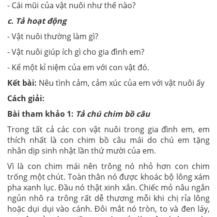
- Cái mũi của vật nuôi như thế nào?
c. Tả hoạt động
- Vật nuôi thường làm gì?
- Vật nuôi giúp ích gì cho gia đình em?
- Kể một kỉ niệm của em với con vật đó.
Kết bài:
Nêu tình cảm, cảm xúc của em với vật nuôi ấy
Cách giải:
Bài tham khảo 1:
Tả chú chim bồ câu
Trong tất cả các con vật nuôi trong gia đình em, em
thích nhất là con chim bồ câu mái do chú em tặng
nhân dịp sinh nhật lần thứ mười của em.
Vì là con chim mái nên trông nó nhỏ hơn con chim
trống một chút. Toàn thân nó được khoác bộ lông xám
pha xanh lục. Đầu nó thật xinh xắn. Chiếc mỏ nâu ngắn
ngủn nhô ra trông rất dễ thương mỗi khi chị rỉa lông
hoặc dụi dụi vào cánh. Đôi mắt nó tròn, to và đen láy,