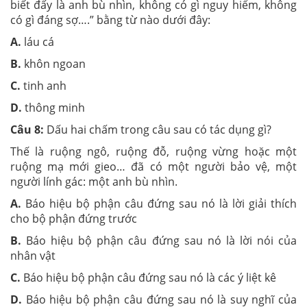
biết đấy là anh bù nhìn, không có gì nguy hiểm, không
có gì đáng sợ….” bằng từ nào dưới đây:
A.
láu cá
B.
khôn ngoan
C.
tinh anh
D.
thông minh
Câu 8:
Dấu hai chấm trong câu sau có tác dụng gì?
Thế là ruộng ngô, ruộng đỗ, ruộng vừng hoặc một
ruộng mạ mới gieo… đã có một người bảo vệ, một
người lính gác: một anh bù nhìn.
A.
Báo hiệu bộ phận câu đứng sau nó là lời giải thích
cho bộ phận đứng trước
B.
Báo hiệu bộ phận câu đứng sau nó là lời nói của
nhân vật
C.
Báo hiệu bộ phận câu đứng sau nó là các ý liệt kê
D.
Báo hiệu bộ phận câu đứng sau nó là suy nghĩ của