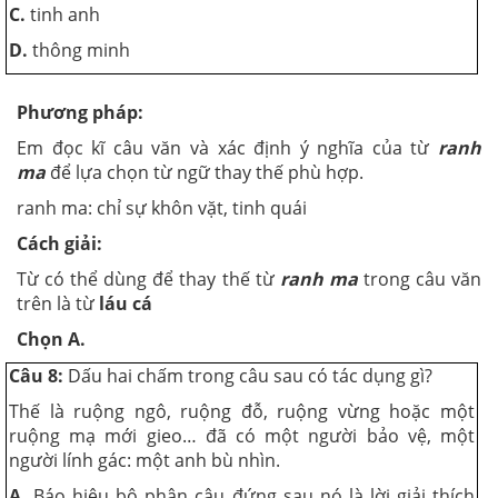
C.
tinh anh
D.
thông minh
Phương pháp:
Em đọc kĩ câu văn và xác định ý nghĩa của từ
ranh
ma
để lựa chọn từ ngữ thay thế phù hợp.
ranh ma: chỉ sự khôn vặt, tinh quái
Cách giải:
Từ có thể dùng để thay thế từ
ranh ma
trong câu văn
trên là từ
láu cá
Chọn A.
Câu 8:
Dấu hai chấm trong câu sau có tác dụng gì?
Thế là ruộng ngô, ruộng đỗ, ruộng vừng hoặc một
ruộng mạ mới gieo… đã có một người bảo vệ, một
người lính gác: một anh bù nhìn.
A.
Báo hiệu bộ phận câu đứng sau nó là lời giải thích