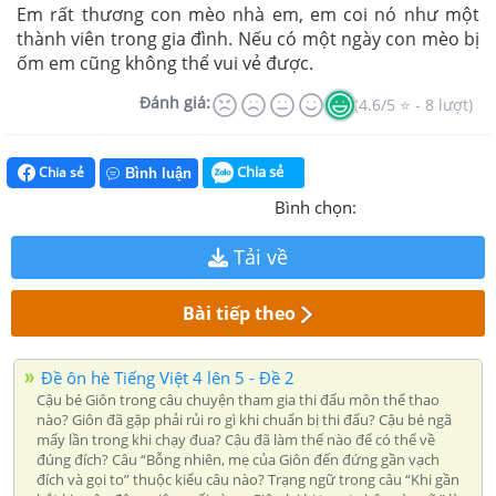
Em rất thương con mèo nhà em, em coi nó như một
thành viên trong gia đình. Nếu có một ngày con mèo bị
ốm em cũng không thể vui vẻ được.
Đánh giá:
(4.6/5 ⭐ - 8 lượt)
Chia sẻ
Chia sẻ
Bình luận
Bình chọn:
Tải về
Bài tiếp theo
Đề ôn hè Tiếng Việt 4 lên 5 - Đề 2
Cậu bé Giôn trong câu chuyện tham gia thi đấu môn thể thao
nào? Giôn đã gặp phải rủi ro gì khi chuẩn bị thi đấu? Cậu bé ngã
mấy lần trong khi chạy đua? Cậu đã làm thế nào để có thể về
đúng đích? Câu “Bỗng nhiên, mẹ của Giôn đến đứng gần vạch
đích và gọi to” thuộc kiểu câu nào? Trạng ngữ trong câu “Khi gần