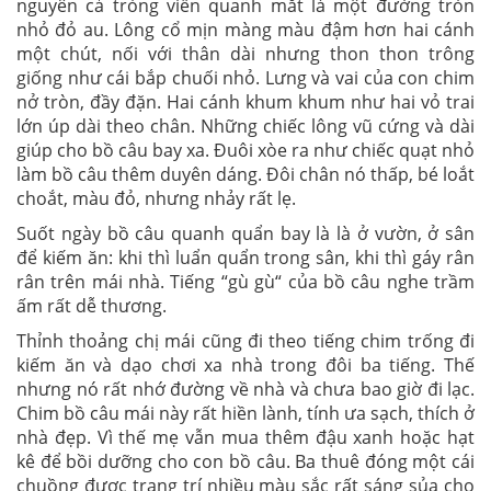
nguyên cả tròng viền quanh mắt là một đường tròn
nhỏ đỏ au. Lông cổ mịn màng màu đậm hơn hai cánh
một chút, nối với thân dài nhưng thon thon trông
giống như cái bắp chuối nhỏ. Lưng và vai của con chim
nở tròn, đầy đặn. Hai cánh khum khum như hai vỏ trai
lớn úp dài theo chân. Những chiếc lông vũ cứng và dài
giúp cho bồ câu bay xa. Đuôi xòe ra như chiếc quạt nhỏ
làm bồ câu thêm duyên dáng. Đôi chân nó thấp, bé loắt
choắt, màu đỏ, nhưng nhảy rất lẹ.
Suốt ngày bồ câu quanh quẩn bay là là ở vườn, ở sân
để kiếm ăn: khi thì luẩn quẩn trong sân, khi thì gáy rân
rân trên mái nhà. Tiếng “gù gù“ của bồ câu nghe trầm
ấm rất dễ thương.
Thỉnh thoảng chị mái cũng đi theo tiếng chim trống đi
kiếm ăn và dạo chơi xa nhà trong đôi ba tiếng. Thế
nhưng nó rất nhớ đường về nhà và chưa bao giờ đi lạc.
Chim bồ câu mái này rất hiền lành, tính ưa sạch, thích ở
nhà đẹp. Vì thế mẹ vẫn mua thêm đậu xanh hoặc hạt
kê để bồi dưỡng cho con bồ câu. Ba thuê đóng một cái
chuồng được trang trí nhiều màu sắc rất sáng sủa cho