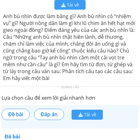
Tải về
Anh bù nhìn được làm bằng gì? Anh bù nhìn có “nhiệm
vụ” gì? Người nông dân làm gì khi lũ chim ăn hết hạt mới
gieo ngoài đồng? Điểm đáng yêu của các anh bù nhìn là:
Câu “Những anh bù nhìn thật hiền lành, dễ thương,
chăm chỉ làm việc của mình, chẳng đòi ăn uống gì và
cũng chẳng bao giờ kể công” thuộc kiểu câu nào? Chủ
ngữ trong câu “Tay anh bù nhìn cầm một cái vọt tre
mềm như cần câu” là gì? Em hãy tìm từ đơn, từ ghép và
từ láy trong câu văn sau: Phân tích cấu tạo các câu sau:
Em hãy viết một bài
QUẢNG CÁO
Lựa chọn câu để xem lời giải nhanh hơn
Đề bài
Đáp án
Tải về
Đề bài