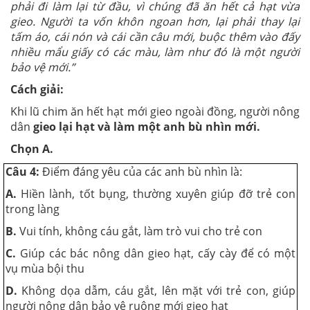
phải đi làm lại từ đầu, vì chúng đã ăn hết cả hạt vừa
gieo. Người ta vốn khôn ngoan hơn, lại phải thay lại
tấm áo, cái nón và cái cần câu mới, buộc thêm vào đấy
nhiều mẩu giấy có các màu, làm như đó là một người
bảo vệ mới.”
Cách giải:
Khi lũ chim ăn hết hạt mới gieo ngoài đồng, người nông
dân
gieo lại hạt và làm một anh bù nhìn mới.
Chọn A.
Câu 4:
Điểm đáng yêu của các anh bù nhìn là:
A.
Hiền lành, tốt bụng, thường xuyên giúp đỡ trẻ con
trong làng
B.
Vui tính, không cáu gắt, làm trò vui cho trẻ con
C.
Giúp các bác nông dân gieo hạt, cấy cày để có một
vụ mùa bội thu
D.
Không dọa dẫm, cáu gắt, lên mặt với trẻ con, giúp
người nông dân bảo vệ ruộng mới gieo hạt