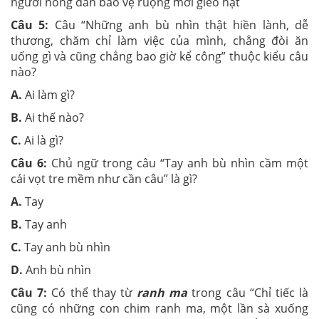
người nông dân bảo vệ ruộng mới gieo hạt
Câu 5:
Câu “Những anh bù nhìn thật hiền lành, dễ
thương, chăm chỉ làm việc của mình, chẳng đòi ăn
uống gì và cũng chẳng bao giờ kể công” thuộc kiểu câu
nào?
A.
Ai làm gì?
B.
Ai thế nào?
C.
Ai là gì?
Câu 6:
Chủ ngữ trong câu “Tay anh bù nhìn cầm một
cái vọt tre mềm như cần câu” là gì?
A.
Tay
B.
Tay anh
C.
Tay anh bù nhìn
D.
Anh bù nhìn
Câu 7:
Có thể thay từ
ranh ma
trong câu “Chỉ tiếc là
cũng có những con chim ranh ma, một lần sà xuống