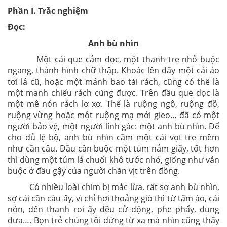
Phần I. Trắc nghiệm
Đọc:
Anh bù nhìn
Một cái que cắm dọc, một thanh tre nhỏ buộc
ngang, thành hình chữ thập. Khoác lên đấy một cái áo
tơi lá cũ, hoặc một mảnh bao tải rách, cũng có thể là
một manh chiếu rách cũng được. Trên đầu que dọc là
một mê nón rách lơ xơ. Thế là ruộng ngô, ruộng đỗ,
ruộng vừng hoặc một ruộng mạ mới gieo… đã có một
người bảo vệ, một người lính gác: một anh bù nhìn. Để
cho đủ lệ bộ, anh bù nhìn cầm một cái vọt tre mềm
như cần câu. Đầu cần buộc một túm nắm giấy, tốt hơn
thì dùng một túm lá chuối khô tước nhỏ, giống như vẫn
buộc ở đầu gậy của người chăn vịt trên đồng.
Có nhiều loài chim bị mắc lừa, rất sợ anh bù nhìn,
sợ cái cần câu ấy, vì chỉ hơi thoảng gió thì từ tấm áo, cái
nón, đến thanh roi ấy đều cử động, phe phẩy, đung
đưa…. Bọn trẻ chúng tôi đứng từ xa mà nhìn cũng thấy