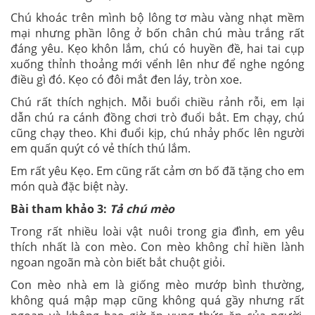
Chú khoác trên mình bộ lông tơ màu vàng nhạt mềm
mại nhưng phần lông ở bốn chân chú màu trắng rất
đáng yêu. Kẹo khôn lắm, chú có huyền đề, hai tai cụp
xuống thỉnh thoảng mới vểnh lên như để nghe ngóng
điều gì đó. Kẹo có đôi mắt đen láy, tròn xoe.
Chú rất thích nghịch. Mỗi buổi chiều rảnh rỗi, em lại
dẫn chú ra cánh đồng chơi trò đuổi bắt. Em chạy, chú
cũng chạy theo. Khi đuổi kịp, chú nhảy phốc lên người
em quấn quýt có vẻ thích thú lắm.
Em rất yêu Kẹo. Em cũng rất cảm ơn bố đã tặng cho em
món quà đặc biệt này.
Bài tham khảo 3:
Tả chú mèo
Trong rất nhiều loài vật nuôi trong gia đình, em yêu
thích nhất là con mèo. Con mèo không chỉ hiền lành
ngoan ngoãn mà còn biết bắt chuột giỏi.
Con mèo nhà em là giống mèo mướp bình thường,
không quá mập mạp cũng không quá gầy nhưng rất