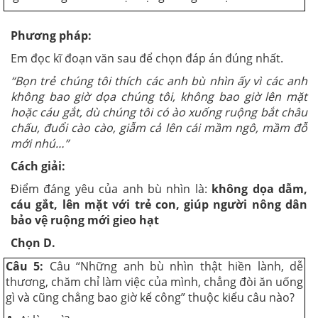
Phương pháp:
Em đọc kĩ đoạn văn sau để chọn đáp án đúng nhất.
“Bọn trẻ chúng tôi thích các anh bù nhìn ấy vì các anh
không bao giờ dọa chúng tôi, không bao giờ lên mặt
hoặc cáu gắt, dù chúng tôi có ào xuống ruộng bắt châu
chấu, đuổi cào cào, giẫm cả lên cái mầm ngô, mầm đỗ
mới nhú…”
Cách giải:
Điểm đáng yêu của anh bù nhìn là:
không dọa dẫm,
cáu gắt, lên mặt với trẻ con, giúp người nông dân
bảo vệ ruộng mới gieo hạt
Chọn D.
Câu 5:
Câu “Những anh bù nhìn thật hiền lành, dễ
thương, chăm chỉ làm việc của mình, chẳng đòi ăn uống
gì và cũng chẳng bao giờ kể công” thuộc kiểu câu nào?