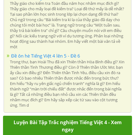
Thầy giáo cho kiểm tra Toán đầu năm học nhằm mục đích gì?
Thầy giáo cho mấy loại đề kiểm tra? Loại đề thứ mấy là dễ nhất?
Tại sao phần lớn học sinh trong lớp lại chọn dạng đề thứ hai?
Chủ ngữ trong câu “Bài kiểm tra kì lạ của thầy giáo đã dạy cho
chúng tôi một bài học” là. Trạng ngữ trong câu “Một tuần sau,
thầy trả bài kiểm tra” chỉ gì? Câu chuyện muốn nói với em điều
gì? Nối các kiểu trạng ngữ với ví dụ tương ứng. Phân loại những
hoạt động sau thành hai nhóm. Em hãy viết một bài văn tả về
một
Đề ôn hè Tiếng Việt 4 lên 5 - Đề 6
Trong thư, bạn Hoài Thu đã xin Thiên thần Hòa Bình điều gì? Xin
Thiên thần Tình Thương điều gì? Còn ở Thiên thần Ước Mơ, bạn
ấy cầu xin điều gì? Đến Thiên thần Tình Yêu, điều cầu xin đó ra
sao? Có bao nhiêu Thiên thần được nhắc đến trong bức thư?
Em hiểu “hãy ru yên giấc ngủ chiến tranh” nghĩa là gì? Em hiểu
thành ngữ “màn trời chiếu đất” được nhắc đến trong bài nghĩa
là gì? Tất cả những điều bạn nhỏ cầu xin các Thiên thần đều
nhằm mục đích gì? Em hãy sắp xếp các từ sau vào cột tương
ứng. Tìm d
Luyện Bài Tập Trắc nghiệm Tiếng Việt 4 - Xem
ngay