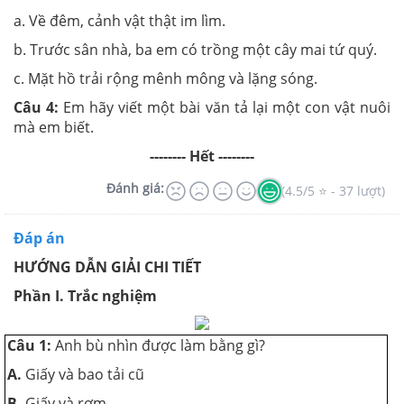
a. Về đêm, cảnh vật thật im lìm.
b. Trước sân nhà, ba em có trồng một cây mai tứ quý.
c. Mặt hồ trải rộng mênh mông và lặng sóng.
Câu 4:
Em hãy viết một bài văn tả lại một con vật nuôi
mà em biết.
-------- Hết --------
Đánh giá:
(4.5/5 ⭐ - 37 lượt)
Đáp án
HƯỚNG DẪN GIẢI CHI TIẾT
Phần I. Trắc nghiệm
Câu 1:
Anh bù nhìn được làm bằng gì?
A.
Giấy và bao tải cũ
B.
Giấy và rơm