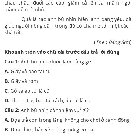
châu chấu, đuổi cào cào, giẫm cả lên cái mầm ngô,
mầm đỗ mới nhú…
Quả là các anh bù nhìn hiền lành đáng yêu, đã
giúp người nông dân, trong đó có cha mẹ tôi, một cách
khá tốt…
(
Theo Băng Sơn
)
Khoanh tròn vào chữ cái trước câu trả lời đúng
Câu 1:
Anh bù nhìn được làm bằng gì?
A.
Giấy và bao tải cũ
B.
Giấy và rơm
C.
Gỗ và áo tơi lá cũ
D.
Thanh tre, bao tải rách, áo tơi lá cũ
Câu 2:
Anh bù nhìn có “nhiệm vụ” gì?
A.
Dọa trẻ con trong làng, không cho chơi ở cánh đồng
B.
Dọa chim, bảo vệ ruộng mới gieo hạt