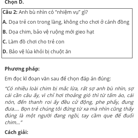
Chọn D.
Câu 2:
Anh bù nhìn có “nhiệm vụ” gì?
A.
Dọa trẻ con trong làng, không cho chơi ở cánh đồng
B.
Dọa chim, bảo vệ ruộng mới gieo hạt
C.
Làm đồ chơi cho trẻ con
D.
Bảo vệ lúa khỏi bị chuột ăn
Phương pháp:
Em đọc kĩ đoạn văn sau để chọn đáp án đúng:
“Có nhiều loài chim bị mắc lừa, rất sợ anh bù nhìn, sợ
cái cần câu ấy, vì chỉ hơi thoảng gió thì từ tấm áo, cái
nón, đến thanh roi ấy đều cử động, phe phẩy, đung
đưa…. Bọn trẻ chúng tôi đứng từ xa mà nhìn cũng thấy
đúng là một người đang ngồi, tay cầm que để đuổi
chim…”
Cách giải: