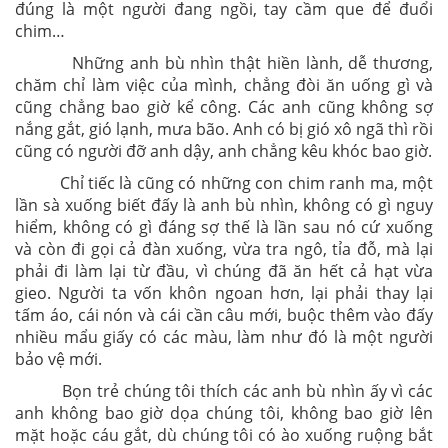
đúng là một người đang ngồi, tay cầm que để đuổi
chim…
Những anh bù nhìn thật hiền lành, dễ thương,
chăm chỉ làm việc của mình, chẳng đòi ăn uống gì và
cũng chẳng bao giờ kể công. Các anh cũng không sợ
nắng gắt, gió lạnh, mưa bão. Anh có bị gió xô ngã thì rồi
cũng có người đỡ anh dậy, anh chẳng kêu khóc bao giờ.
Chỉ tiếc là cũng có những con chim ranh ma, một
lần sà xuống biết đấy là anh bù nhìn, không có gì nguy
hiểm, không có gì đáng sợ thế là lần sau nó cứ xuống
và còn đi gọi cả đàn xuống, vừa tra ngô, tỉa đỗ, mà lại
phải đi làm lại từ đầu, vì chúng đã ăn hết cả hạt vừa
gieo. Người ta vốn khôn ngoan hơn, lại phải thay lại
tấm áo, cái nón và cái cần câu mới, buộc thêm vào đấy
nhiều mẩu giấy có các màu, làm như đó là một người
bảo vệ mới.
Bọn trẻ chúng tôi thích các anh bù nhìn ấy vì các
anh không bao giờ dọa chúng tôi, không bao giờ lên
mặt hoặc cáu gắt, dù chúng tôi có ào xuống ruộng bắt