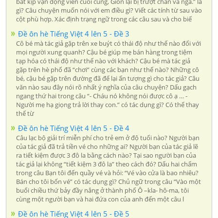
bắt kịp vận động viên cuối cùng, Giôn lại bị trượt chân và ngã.” là
gì? Câu chuyện muốn nói với em điều gì? Viết các tính từ sau vào
cột phù hợp. Xác định trạng ngữ trong các câu sau và cho biế
Đề ôn hè Tiếng Việt 4 lên 5 - Đề 3
Cô bé mà tác giả gặp trên xe buýt có thái độ như thế nào đối với
mọi người xung quanh? Cậu bé giúp mẹ bán hàng trong tiệm
tạp hóa có thái độ như thế nào với khách? Cậu bé mà tác giả
gặp trên hè phố đã “chơi” cùng các bạn như thế nào? Những cô
bé, cậu bé gặp trên đường đã để lại ấn tượng gì cho tác giả? Câu
văn nào sau đây nói rõ nhất ý nghĩa của câu chuyện? Dấu gạch
ngang thứ hai trong câu “- Cháu nó không nói được cô ạ … -
Người mẹ hạ giọng trả lời thay con.” có tác dụng gì? Có thể thay
thế từ
Đề ôn hè Tiếng Việt 4 lên 5 - Đề 4
Câu lạc bộ giải trí miễn phí cho trẻ em ở độ tuổi nào? Người bạn
của tác giả đã trả tiền vé cho những ai? Người bạn của tác giả lẽ
ra tiết kiệm được 3 đô la bằng cách nào? Tại sao người bạn của
tác giả lại không “tiết kiệm 3 đô la” theo cách đó? Dấu hai chấm
trong câu Bạn tôi đến quầy vé và hỏi: “Vé vào cửa là bao nhiêu?
Bán cho tôi bốn vé” có tác dụng gì? Chủ ngữ trong câu “Vào một
buổi chiều thứ bảy đầy nắng ở thành phố Ô –kla- hô-ma, tôi
cùng một người bạn và hai đứa con của anh đến một câu l
Đề ôn hè Tiếng Việt 4 lên 5 - Đề 5