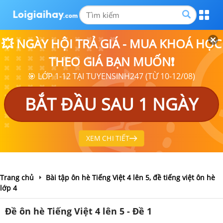
💥 NGÀY HỘI TRẢ GIÁ - MUA KHOÁ HỌC
THEO GIÁ BẠN MUỐN❗
🎯 LỚP 1-12 TẠI TUYENSINH247 (TỪ 10-12/08)
BẮT ĐẦU SAU 1 NGÀY
XEM CHI TIẾT
Trang chủ
Bài tập ôn hè Tiếng Việt 4 lên 5, đề tiếng việt ôn hè
lớp 4
Đề ôn hè Tiếng Việt 4 lên 5 - Đề 1