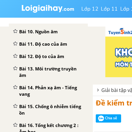
ĐỀ KIỂM TRA GIỮA HỌC KÌ 1
Lớp 12
Lớp 11
Lớp 
CHƯƠNG II. ÂM HỌC
Bài 10. Nguồn âm
Bài 11. Độ cao của âm
Bài 12. Độ to của âm
Bài 13. Môi trường truyền
âm
Bài 14. Phản xạ âm - Tiếng
Giải bài tập vậ
vang
Đề kiểm tr
Bài 15. Chống ô nhiễm tiếng
ồn
Chia sẻ
Bài 16. Tổng kết chương 2 :
Âm học