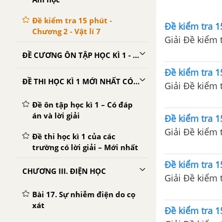
Đề kiểm tra 15 phút -
Đề kiểm tra 15
Chương 2 - Vật lí 7
Giải Đề kiểm t
ĐỀ CƯƠNG ÔN TẬP HỌC KÌ 1 - VẬT LÍ 7
Đề kiểm tra 15
ĐỀ THI HỌC KÌ 1 MỚI NHẤT CÓ LỜI GIẢI
Giải Đề kiểm t
Đề ôn tập học kì 1 – Có đáp
án và lời giải
Đề kiểm tra 15
Giải Đề kiểm t
Đề thi học kì 1 của các
trường có lời giải – Mới nhất
Đề kiểm tra 15
CHƯƠNG III. ĐIỆN HỌC
Giải Đề kiểm t
Bài 17. Sự nhiễm điện do cọ
xát
Đề kiểm tra 15