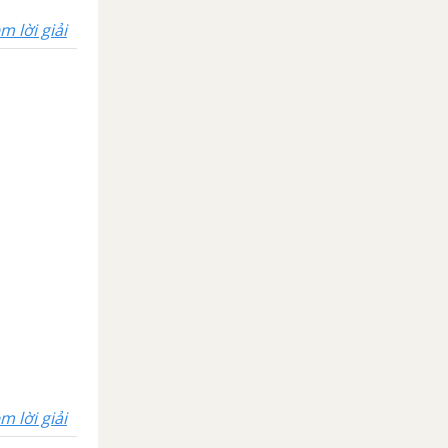
m lời giải
m lời giải