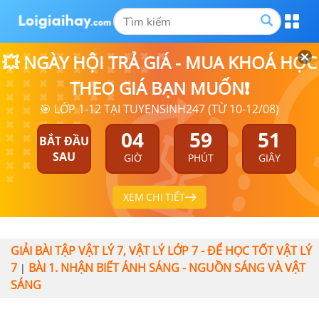
💥 NGÀY HỘI TRẢ GIÁ - MUA KHOÁ HỌC
THEO GIÁ BẠN MUỐN❗
🎯 LỚP 1-12 TẠI TUYENSINH247 (TỪ 10-12/08)
04
59
50
BẮT ĐẦU
SAU
GIỜ
PHÚT
GIÂY
XEM CHI TIẾT
GIẢI BÀI TẬP VẬT LÝ 7, VẬT LÝ LỚP 7 - ĐỂ HỌC TỐT VẬT LÝ
7
BÀI 1. NHẬN BIẾT ÁNH SÁNG - NGUỒN SÁNG VÀ VẬT
|
SÁNG