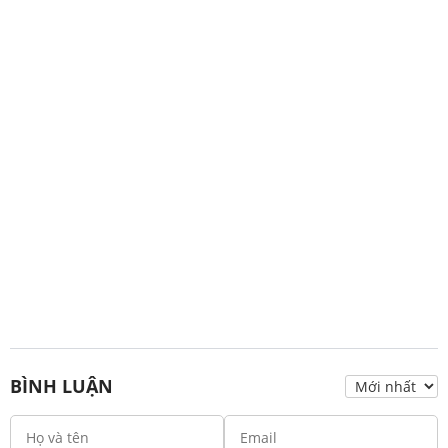
BÌNH LUẬN