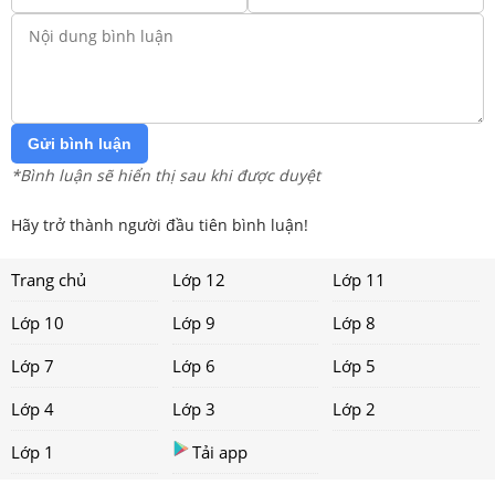
Gửi bình luận
*Bình luận sẽ hiển thị sau khi được duyệt
Hãy trở thành người đầu tiên bình luận!
Trang chủ
Lớp 12
Lớp 11
Lớp 10
Lớp 9
Lớp 8
Lớp 7
Lớp 6
Lớp 5
Lớp 4
Lớp 3
Lớp 2
Lớp 1
Tải app