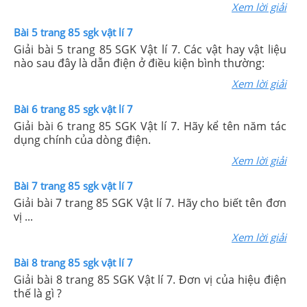
Xem lời giải
Bài 5 trang 85 sgk vật lí 7
Giải bài 5 trang 85 SGK Vật lí 7. Các vật hay vật liệu
nào sau đây là dẫn điện ở điều kiện bình thường:
Xem lời giải
Bài 6 trang 85 sgk vật lí 7
Giải bài 6 trang 85 SGK Vật lí 7. Hãy kể tên năm tác
dụng chính của dòng điện.
Xem lời giải
Bài 7 trang 85 sgk vật lí 7
Giải bài 7 trang 85 SGK Vật lí 7. Hãy cho biết tên đơn
vị ...
Xem lời giải
Bài 8 trang 85 sgk vật lí 7
Giải bài 8 trang 85 SGK Vật lí 7. Đơn vị của hiệu điện
thế là gì ?