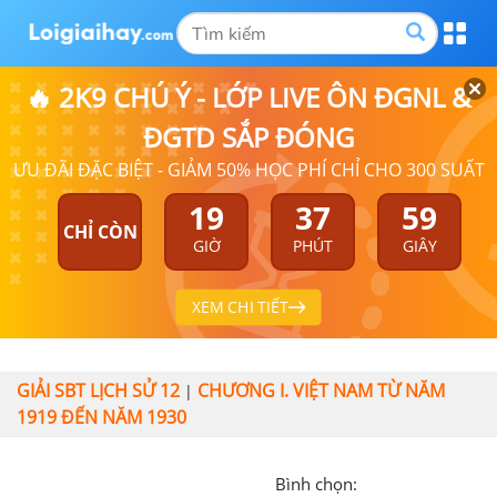
🔥 2K9 CHÚ Ý - LỚP LIVE ÔN ĐGNL &
ĐGTD SẮP ĐÓNG
ƯU ĐÃI ĐẶC BIỆT - GIẢM 50% HỌC PHÍ CHỈ CHO 300 SUẤT
19
37
59
CHỈ CÒN
GIỜ
PHÚT
GIÂY
XEM CHI TIẾT
GIẢI SBT LỊCH SỬ 12
CHƯƠNG I. VIỆT NAM TỪ NĂM
|
1919 ĐẾN NĂM 1930
Bình chọn: