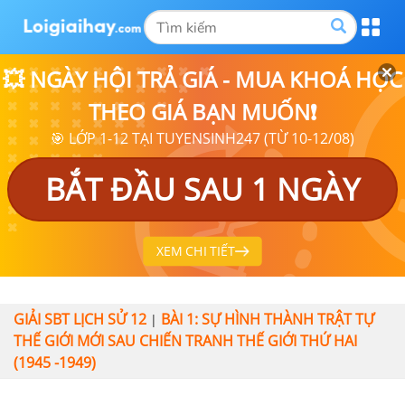
💥 NGÀY HỘI TRẢ GIÁ - MUA KHOÁ HỌC
THEO GIÁ BẠN MUỐN❗
🎯 LỚP 1-12 TẠI TUYENSINH247 (TỪ 10-12/08)
BẮT ĐẦU SAU 1 NGÀY
XEM CHI TIẾT
GIẢI SBT LỊCH SỬ 12
BÀI 1: SỰ HÌNH THÀNH TRẬT TỰ
|
THẾ GIỚI MỚI SAU CHIẾN TRANH THẾ GIỚI THỨ HAI
(1945 -1949)