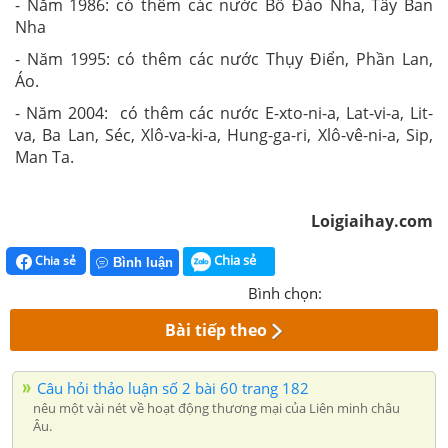
- Năm 1986: có thêm các nước Bồ Đào Nha, Tây Ban
Nha
- Năm 1995: có thêm các nước Thụy Điển, Phần Lan,
Áo.
- Năm 2004: có thêm các nước E-xto-ni-a, Lat-vi-a, Lit-
va, Ba Lan, Séc, Xlô-va-ki-a, Hung-ga-ri, Xlô-vê-ni-a, Sip,
Man Ta.
Loigiaihay.com
Chia sẻ
Chia sẻ
Bình luận
Bình chọn:
Bài tiếp theo
Câu hỏi thảo luận số 2 bài 60 trang 182
nêu một vài nét về hoạt động thương mại của Liên minh châu
Âu.