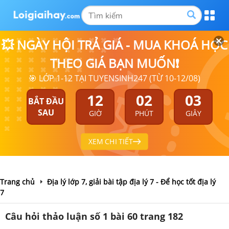
💥 NGÀY HỘI TRẢ GIÁ - MUA KHOÁ HỌC
THEO GIÁ BẠN MUỐN❗
🎯 LỚP 1-12 TẠI TUYENSINH247 (TỪ 10-12/08)
12
02
02
BẮT ĐẦU
SAU
GIỜ
PHÚT
GIÂY
XEM CHI TIẾT
Trang chủ
Địa lý lớp 7, giải bài tập địa lý 7 - Để học tốt địa lý
7
Câu hỏi thảo luận số 1 bài 60 trang 182