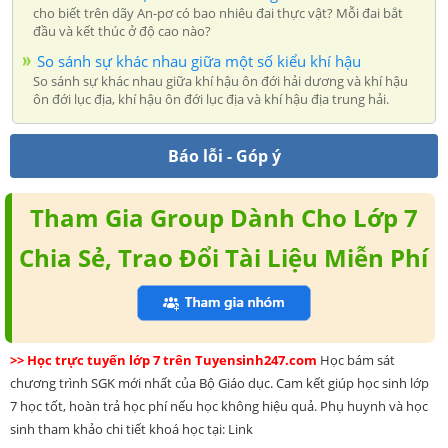
cho biết trên dãy An-pơ có bao nhiêu đai thực vật? Mỗi đai bắt
đầu và kết thúc ở độ cao nào?
So sánh sự khác nhau giữa một số kiểu khí hậu
So sánh sự khác nhau giữa khí hậu ôn đới hải dương và khí hậu
ôn đới lục địa, khí hậu ôn đới lục địa và khí hậu địa trung hải.
Báo lỗi - Góp ý
Tham Gia Group Dành Cho Lớp 7
Chia Sẻ, Trao Đổi Tài Liệu Miễn Phí
>> Học trực tuyến lớp 7 trên Tuyensinh247.com
Học bám sát
chương trình SGK mới nhất của Bộ Giáo dục. Cam kết giúp học sinh lớp
7 học tốt, hoàn trả học phí nếu học không hiệu quả. Phụ huynh và học
sinh tham khảo chi tiết khoá học tại: Link