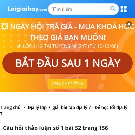
💥 NGÀY HỘI TRẢ GIÁ - MUA KHOÁ HỌC
THEO GIÁ BẠN MUỐN❗
🎯 LỚP 1-12 TẠI TUYENSINH247 (TỪ 10-12/08)
BẮT ĐẦU SAU 1 NGÀY
XEM CHI TIẾT
Trang chủ
Địa lý lớp 7, giải bài tập địa lý 7 - Để học tốt địa lý
7
Câu hỏi thảo luận số 1 bài 52 trang 156