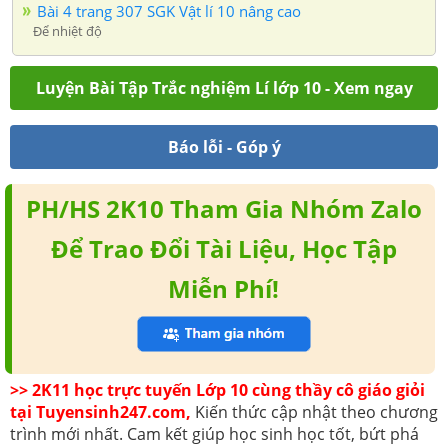
Bài 4 trang 307 SGK Vật lí 10 nâng cao
Để nhiệt độ
Luyện Bài Tập Trắc nghiệm Lí lớp 10 - Xem ngay
Báo lỗi - Góp ý
PH/HS 2K10 Tham Gia Nhóm Zalo
Để Trao Đổi Tài Liệu, Học Tập
Miễn Phí!
>> 2K11 học trực tuyến Lớp 10 cùng thầy cô giáo giỏi
tại Tuyensinh247.com,
Kiến thức cập nhật theo chương
trình mới nhất. Cam kết giúp học sinh học tốt, bứt phá