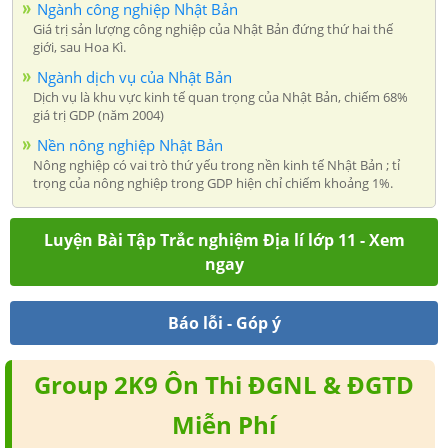
Ngành công nghiệp Nhật Bản
Giá trị sản lượng công nghiệp của Nhật Bản đứng thứ hai thế
giới, sau Hoa Kì.
Ngành dịch vụ của Nhật Bản
Dịch vụ là khu vực kinh tế quan trọng của Nhật Bản, chiếm 68%
giá trị GDP (năm 2004)
Nền nông nghiệp Nhật Bản
Nông nghiệp có vai trò thứ yếu trong nền kinh tế Nhật Bản ; tỉ
trọng của nông nghiệp trong GDP hiện chỉ chiếm khoảng 1%.
Luyện Bài Tập Trắc nghiệm Địa lí lớp 11 - Xem
ngay
Báo lỗi - Góp ý
Group 2K9 Ôn Thi ĐGNL & ĐGTD
Miễn Phí