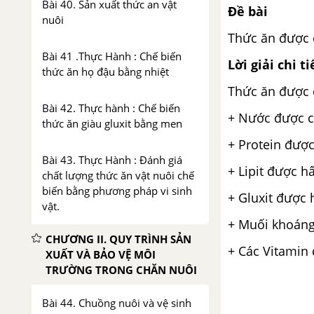
Bài 40. Sản xuất thức an vật
Đề bài
nuôi
Thức ăn được c
Bài 41 .Thực Hành : Chế biến
Lời giải chi ti
thức ăn họ đậu bằng nhiệt
Thức ăn được c
Bài 42. Thực hành : Chế biến
+ Nước được c
thức ăn giàu gluxit bằng men
+ Protein được
Bài 43. Thực Hành : Đánh giá
+ Lipit được h
chất lượng thức ăn vật nuôi chế
biến bằng phương pháp vi sinh
+ Gluxit được
vật.
+ Muối khoáng
CHƯƠNG II. QUY TRÌNH SẢN
+ Các Vitamin
XUẤT VÀ BẢO VỆ MÔI
TRƯỜNG TRONG CHĂN NUÔI
Bài 44. Chuồng nuôi và vệ sinh