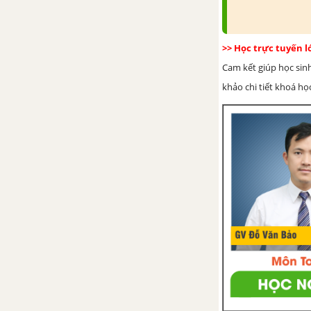
PHẦN IV. THUỶ SẢN
CHƯƠNG I. ĐẠI CƯƠNG VỀ KĨ
>> Học trực tuyến 
THUẬT NUÔI THUỶ SẢN
Cam kết giúp học sin
khảo chi tiết khoá học
Bài 49. Vai trò , nhiệm vụ của
nuôi thuỷ sản
Bài 50. Môi trường nuôi thuỷ
sản
Bài 51. Thực Hành : Xác định
nhiệt độ ,độ trong , và độ pH
của nước nuôi thuỷ sản
Bài 52. Thức ăn của động vật
thuỷ sản ( tôm, cá )