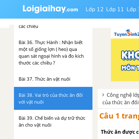
Bài 35. Thực Hành : Nhận biết
Lớp 12
Lớp 11
Lớp 
và chọn một số giống gà quan
sát ngoại hình và đo kích thước
các chiều
Bài 36. Thực Hành : Nhận biết
một số giống lợn ( heo) qua
quan sát ngoại hình và đo kích
thước các chiều ?
Bài 37. Thức ăn vật nuôi
Công nghệ lớp
Bài 38. Vai trò của thức ăn đối
với vật nuôi
của thức ăn đối
Câu 1 tran
Bài 39. Chế biến và dự trữ thức
ăn cho vật nuôi
Thức ăn được c