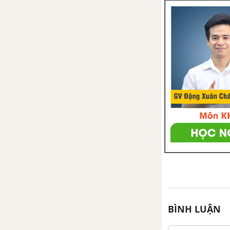
Bài 53. Thực Hành : Quan xát để
nhận biết các loại thức ăn của
động vật thuỷ sản (tôm ,cá )
CHƯƠNG II. QUY TRÌNH SẢN
XUẤT VÀ ẢO VỆ MÔI TRƯỜNG
TRONG NUÔI THUỶ SẢN
Bài 54. Chăm sóc, quản lý và
phòng, trị bệnh cho động vật
thuỷ sản ( tôm cá)
Bài 55. Thu hoạch ,bảo quản và
chế biến sản phẩm thuỷ sản
Bài 56. Bảo vệ môi trường và
nguồn lợi thuỷ sản
BÌNH LUẬN
Ôn tập Phần IV - Thủy sản