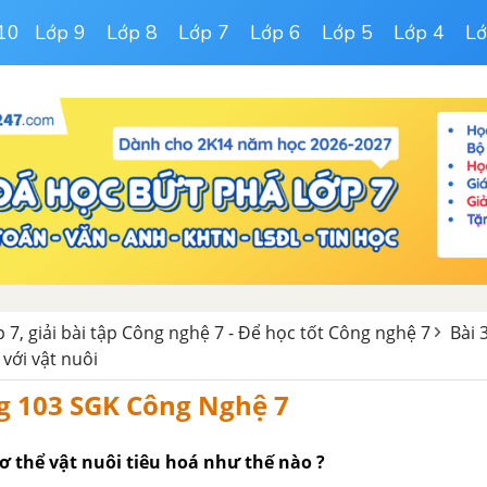
10
Lớp 9
Lớp 8
Lớp 7
Lớp 6
Lớp 5
Lớp 4
Lớ
 7, giải bài tập Công nghệ 7 - Để học tốt Công nghệ 7
Bài 
 với vật nuôi
g 103 SGK Công Nghệ 7
ơ thể vật nuôi tiêu hoá như thế nào ?