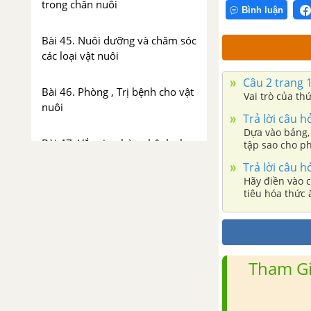
trong chăn nuôi
Bình luận
Bài 45. Nuôi dưỡng và chăm sóc
các loại vật nuôi
Câu 2 trang 
Bài 46. Phòng , Trị bệnh cho vật
Vai trò của thứ
nuôi
Trả lời câu h
Dựa vào bảng, 
Bài 47. Vắc xin phòng bệnh cho
tập sao cho ph
vật nuôi
Trả lời câu h
Hãy điền vào c
tiêu hóa thức 
Bài 48. Thực Hành : Nhận biết
một số loại vắc xin phòng bệnh
cho gia cầm và phương pháp sử
dụng vắc xin Niu Cat Xơn phòng
bệnh cho gà
Tham Gi
Ôn tập Phần III - Chăn nuôi