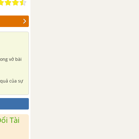
rong vở bài
 quả của sự
ổi Tài