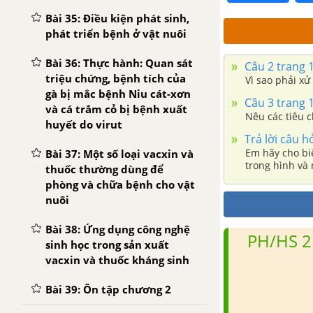
Bài 35: Điều kiện phát sinh,
phát triển bệnh ở vật nuôi
Bài 36: Thực hành: Quan sát
Câu 2 trang 
triệu chứng, bệnh tích của
Vì sao phải xử 
gà bị mắc bệnh Niu cát-xơn
Câu 3 trang 
và cá trắm cỏ bị bệnh xuất
Nêu các tiêu c
huyết do virut
Trả lời câu h
Em hãy cho bi
Bài 37: Một số loại vacxin và
trong hình và
thuốc thường dùng để
phòng và chữa bệnh cho vật
nuôi
Bài 38: Ứng dụng công nghệ
PH/HS 2
sinh học trong sản xuất
vacxin và thuốc kháng sinh
Bài 39: Ôn tập chương 2