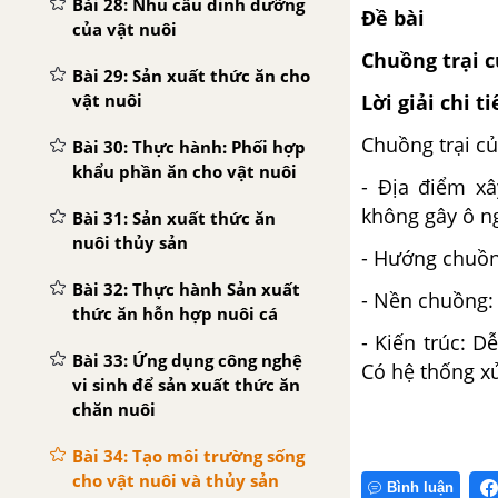
Bài 28: Nhu cầu dinh dưỡng
Đề bài
của vật nuôi
Chuồng trại c
Bài 29: Sản xuất thức ăn cho
Lời giải chi ti
vật nuôi
Chuồng trại củ
Bài 30: Thực hành: Phối hợp
khẩu phần ăn cho vật nuôi
- Địa điểm xâ
không gây ô ng
Bài 31: Sản xuất thức ăn
nuôi thủy sản
- Hướng chuồng
Bài 32: Thực hành Sản xuất
- Nền chuồng:
thức ăn hỗn hợp nuôi cá
- Kiến trúc: D
Bài 33: Ứng dụng công nghệ
Có hệ thống xử
vi sinh để sản xuất thức ăn
chăn nuôi
Bài 34: Tạo môi trường sống
cho vật nuôi và thủy sản
Bình luận