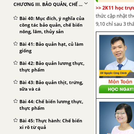
CHƯƠNG III. BẢO QUẢN, CHẾ BIẾN NÔNG, LÂM, THỦY SẢN
>> 2K11 học trự
thức cập nhật th
Bài 40: Mục đích, ý nghĩa của
9,10 chỉ sau 3 t
công tác bảo quản, chế biến
nông, lâm, thủy sản
Bài 41: Bảo quản hạt, củ làm
giống
Bài 42: Bảo quản lương thực,
thực phẩm
Bài 43: Bảo quản thịt, trứng,
sữa và cá
Bài 44: Chế biến lương thực,
thực phẩm
Bài 45: Thực hành: Chế biến
xi rô từ quả