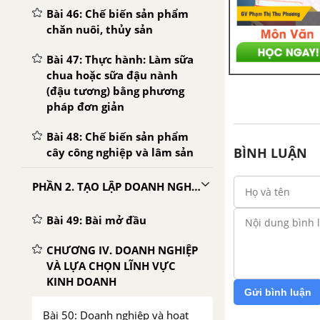
Bài 46: Chế biến sản phẩm
chăn nuôi, thủy sản
Bài 47: Thực hành: Làm sữa
chua hoặc sữa đậu nành
(đậu tương) bằng phương
pháp đơn giản
Bài 48: Chế biến sản phẩm
BÌNH LUẬN
cây công nghiệp và lâm sản
PHẦN 2. TẠO LẬP DOANH NGHIỆP
Bài 49: Bài mở đầu
CHƯƠNG IV. DOANH NGHIỆP
VÀ LỰA CHỌN LĨNH VỰC
KINH DOANH
Gửi bình luận
Bài 50: Doanh nghiệp và hoạt