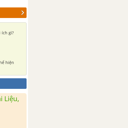
 ích gì?
thể hiện
 Liệu,