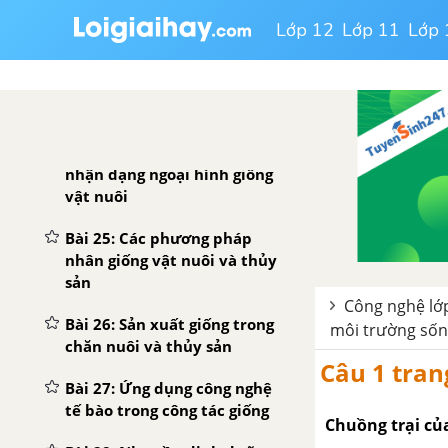
Bài 22: Quy luật sinh trưởng,
Lớp 12
Lớp 11
Lớp 
phát dục của vật nuôi
Bài 23: Chọn lọc giống vật
nuôi
Bài 24: Thực hành: Quan sát,
nhận dạng ngoại hình giống
vật nuôi
Bài 25: Các phương pháp
nhân giống vật nuôi và thủy
sản
Công nghệ lớp
Bài 26: Sản xuất giống trong
môi trường sống
chăn nuôi và thủy sản
Câu 1 tran
Bài 27: Ứng dụng công nghệ
tế bào trong công tác giống
Chuồng trại của