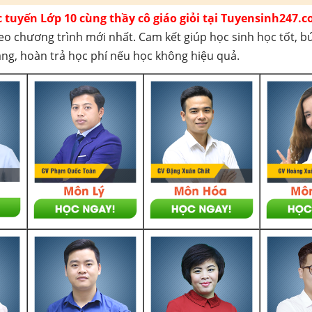
c tuyến Lớp 10 cùng thầy cô giáo giỏi tại Tuyensinh247.c
eo chương trình mới nhất. Cam kết giúp học sinh học tốt, b
háng, hoàn trả học phí nếu học không hiệu quả.