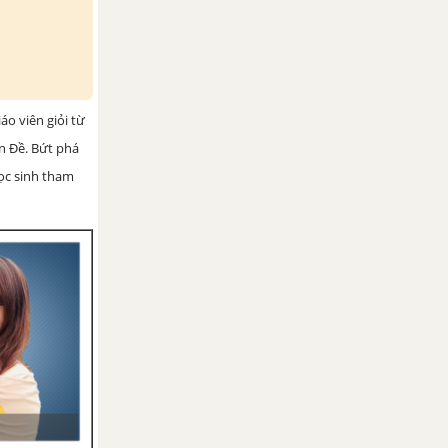
iáo viên giỏi từ
ện Đề. Bứt phá
học sinh tham