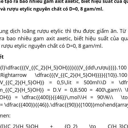
thể tạo ra bao nhiêu gam axit axetic, biết hiệu suất của 
và rượu etylic nguyên chất có D=0, 8 gam/ml.
g dịch loãng rượu etylic thì thu được giấm ăn. Từ 1
 ra bao nhiêu gam axit axetic, biết hiệu suất của qu
rượu etylic nguyên chất có D=0, 8 gam/ml.
ết
y}{l}\dfrac{{{V_{{C_2}{H_5}OH}}}}{{{V_{dd\,rượu
Rightarrow \dfrac{{{V_{{C_2}{H_5}OH}}}}{{10}}.
{V_{{C_2}{H_5}OH}} = 0,5\,lit = 500ml\\D = \dfr
m_{{C_2}{H_5}OH}} = D.V = 0,8.500 = 400\,gam\\ \
}OH}} = \dfrac{{400}}{{46}}\,mol\\H = 90\%\\ \to
= \dfrac{{400}}{{46}}.\dfrac{{90}}{{100}}mol\end{array
men:
rray}{l}{C_2}{H_5}OH + {O_2} \to C{H_