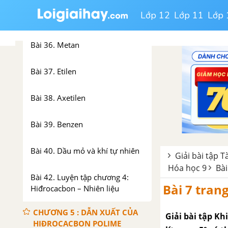
Bài 35. Cấu tạo phân tử hợp
Lớp 12
Lớp 11
Lớp 
chất hữu cơ
Bài 36. Metan
Bài 37. Etilen
Bài 38. Axetilen
Bài 39. Benzen
Bài 40. Dầu mỏ và khí tự nhiên
Giải bài tập T
Hóa học 9
Bài
Bài 42. Luyện tập chương 4:
Bài 7 trang 
Hiđrocacbon – Nhiên liệu
CHƯƠNG 5 : DẪN XUẤT CỦA
Giải bài tập Khi
HIĐROCACBON POLIME