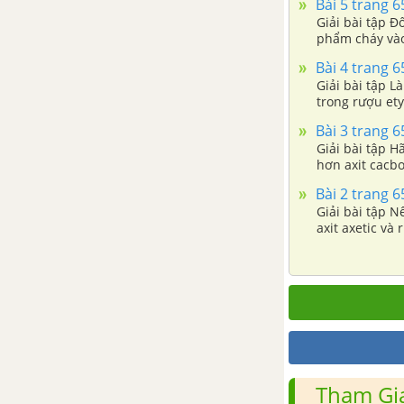
Bài 5 trang 65 
Giải bài tập Đô
phẩm cháy vào 
tủa được lọc,
Bài 4 trang 65 
tác dụng được
Giải bài tập Là
trong rượu ety
Bài 3 trang 65 
Giải bài tập H
hơn axit cacbo
Bài 2 trang 65 
Giải bài tập N
axit axetic và r
Tham Gia