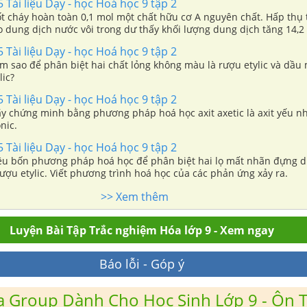
Tài liệu Dạy - học Hoá học 9 tập 2
́t cháy hoàn toàn 0,1 mol một chất hữu cơ A nguyên chất. Hấp thụ 
dung dịch nước vôi trong dư thấy khối lượng dung dịch tăng 14,2
 sấy khô và đem cân thì được 20 gam. Tìm công thức cấu tạo của chất
Tài liệu Dạy - học Hoá học 9 tập 2
 với Na.
m sao để phân biệt hai chất lỏng không màu là rượu etylic và dầu
lic?
Tài liệu Dạy - học Hoá học 9 tập 2
ãy chứng minh bằng phương pháp hoá học axit axetic là axit yếu 
nic.
Tài liệu Dạy - học Hoá học 9 tập 2
êu bốn phương pháp hoá học để phân biệt hai lọ mất nhãn đựng d
ượu etylic. Viết phương trình hoá học của các phản ứng xảy ra.
>> Xem thêm
Luyện Bài Tập Trắc nghiệm Hóa lớp 9 - Xem ngay
Báo lỗi - Góp ý
 Group Dành Cho Học Sinh Lớp 9 - Ôn T