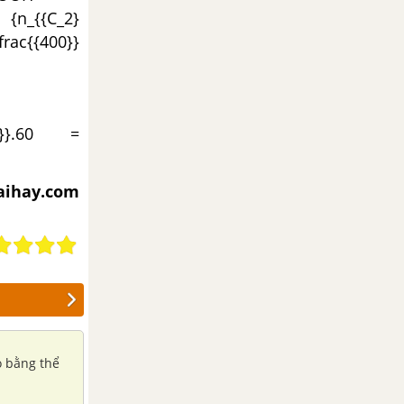
{n_{{C_2}
ac{{400}}
00}}.60 =
iaihay.com
 bằng thể