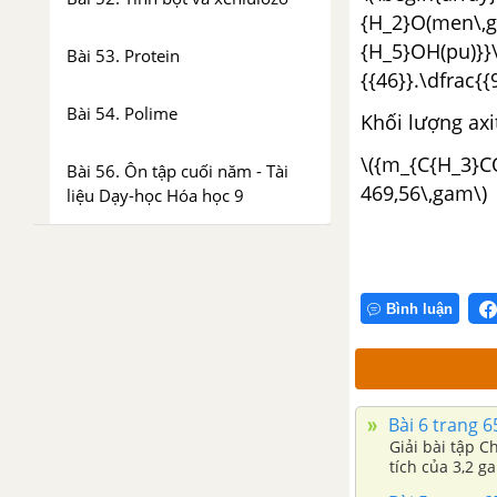
{H_2}O(men\
{H_5}OH(pu)
Bài 53. Protein
{{46}}.\dfrac{
Bài 54. Polime
Khối lượng axit
\({m_{C{H_3}
Bài 56. Ôn tập cuối năm - Tài
469,56\,gam\)
liệu Dạy-học Hóa học 9
Bình luận
Bài 6 trang 65 
Giải bài tập Ch
tích của 3,2 ga