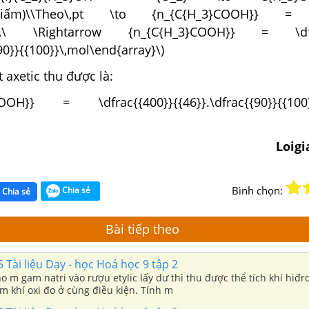
,giấm)\\Theo\,pt \to {n_{C{H_3}COOH}} = 
}}\\ \Rightarrow {n_{C{H_3}COOH}} = \dfr
{90}}{{100}}\,mol\end{array}\)
 axetic thu được là:
COOH}} = \dfrac{{400}}{{46}}.\dfrac{{90}}{{1
Loig
Bình chọn:
Chia sẻ
Chia sẻ
Bài tiếp theo
Tài liệu Dạy - học Hoá học 9 tập 2
o m gam natri vào rượu etylic lấy dư thì thu được thể tích khí hiđro
m khí oxi đo ở cùng điều kiện. Tính m