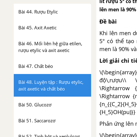
lít rượu 5° có 
lên men là 90% 
Bài 44. Rượu Etylic
Đề bài
Bài 45. Axit Axetic
Khi lên men dun
5° có thể tạo
Bài 46. Mối liên hệ giữa etilen,
men là 90% và 
rượu etylic và axit axetic
Lời giải chi ti
Bài 47. Chất béo
\(\begin{arra
độ\,rượu\\ \
Bài 48. Luyện tập : Rượu etylic,
\Rightarrow 
axit axetic và chất béo
\Rightarrow {
{n_{{C_2}{H_5
Bài 50. Glucozơ
{H_5}OH(pu)}} 
Bài 51. Saccarozơ
Phản ứng lên 
\(\begin{a
Bài 52. Tinh bột và xenlulozơ