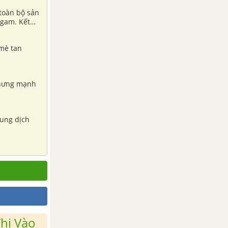
toàn bộ sản
 gam. Kết
 A, biết A
 mè tan
nhưng mạnh
ung dịch
hi Vào