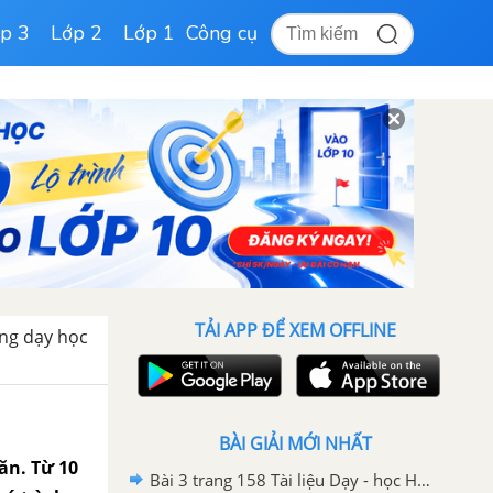
p 3
Lớp 2
Lớp 1
Công cụ
TẢI APP ĐỂ XEM OFFLINE
ong dạy học
BÀI GIẢI MỚI NHẤT
 ăn. Từ 10
Bài 3 trang 158 Tài liệu Dạy - học Hoá học 9 tập 1