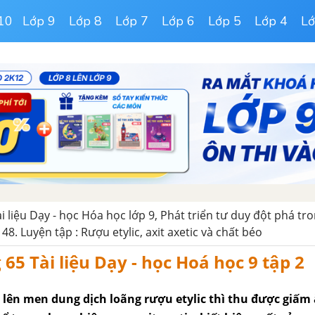
10
Lớp 9
Lớp 8
Lớp 7
Lớp 6
Lớp 5
Lớp 4
Lớ
ài liệu Dạy - học Hóa học lớp 9, Phát triển tư duy đột phá tr
 48. Luyện tập : Rượu etylic, axit axetic và chất béo
65 Tài liệu Dạy - học Hoá học 9 tập 2
 lên men dung dịch loãng rượu etylic thì thu được giấm