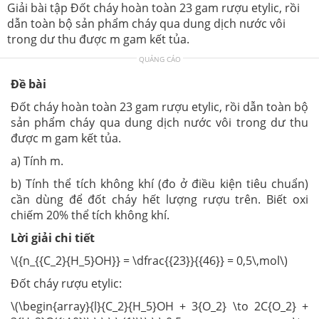
Giải bài tập Đốt cháy hoàn toàn 23 gam rượu etylic, rồi
dẫn toàn bộ sản phẩm cháy qua dung dịch nước vôi
trong dư thu được m gam kết tủa.
QUẢNG CÁO
Đề bài
Đốt cháy hoàn toàn 23 gam rượu etylic, rồi dẫn toàn bộ
sản phẩm cháy qua dung dịch nước vôi trong dư thu
được m gam kết tủa.
a) Tính m.
b) Tính thể tích không khí (đo ở điều kiện tiêu chuẩn)
cần dùng để đốt cháy hết lượng rượu trên. Biết oxi
chiếm 20% thể tích không khí.
Lời giải chi tiết
\({n_{{C_2}{H_5}OH}} = \dfrac{{23}}{{46}} = 0,5\,mol\)
Đốt cháy rượu etylic:
\(\begin{array}{l}{C_2}{H_5}OH + 3{O_2} \to 2C{O_2} +