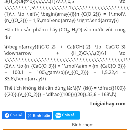
3{H_2}O({t^0})\,\,\,\,\,(1)\\\,\,\,0,5 \to
\,\,\,\,\,\,\,\,1,5\,\,\,\,\,\,\,\,\,\,\,\,1\,\,\,\,\,\,\,\,\,\,\,\,\,\,\,\,\,\,
(1)\,\, \to \left\{ \begin{array}{l}{n_{C{O_2}}} = 1\,mol\\
{n_{{O_2}}} = 1,5\,mol\end{array} \right.\end{array}\)
Hấp thụ sản phẩm cháy (CO
, H
O) vào nước vôi trong
2
2
dư:
\(\begin{array}{l}C{O_2} + Ca{(OH)_2} \to CaC{O_3}
\downarrow + {H_2}O\,\,\,(2)\\1 \to
\,\,\,\,\,\,\,\,\,\,\,\,\,\,\,\,\,\,\,\,\,\,\,\,\,\,\,\,\,\,\,\,\,\,\,\,\,\,\,\,\,
(2)\,\, \to {n_{CaC{O_3}}} = 1\,mol\\a)m = {m_{CaC{O_3}}}
= 100.1 = 100\,gam\\b){V_{{O_2}}} = 1,5.22,4 =
33,6\,l\end{array}\)
Thể tích không khí cần dùng là: \({V_{kk}} = \dfrac{{100}}
{{20}}.{V_{{O_2}}} = \dfrac{{100}}{{20}}.33,6 = 168\,l\)
Loigiaihay.com
Chia sẻ
Chia sẻ
Bình luận
Bình chọn: