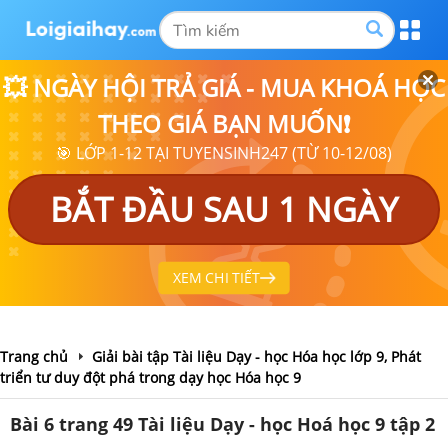
💥 NGÀY HỘI TRẢ GIÁ - MUA KHOÁ HỌC
THEO GIÁ BẠN MUỐN❗
🎯 LỚP 1-12 TẠI TUYENSINH247 (TỪ 10-12/08)
BẮT ĐẦU SAU 1 NGÀY
XEM CHI TIẾT
Trang chủ
Giải bài tập Tài liệu Dạy - học Hóa học lớp 9, Phát
triển tư duy đột phá trong dạy học Hóa học 9
Bài 6 trang 49 Tài liệu Dạy - học Hoá học 9 tập 2