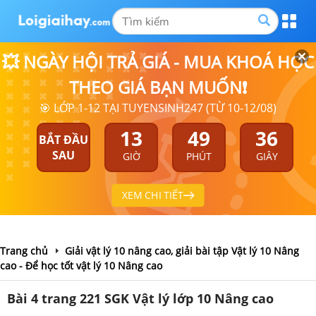
💥 NGÀY HỘI TRẢ GIÁ - MUA KHOÁ HỌC
THEO GIÁ BẠN MUỐN❗
🎯 LỚP 1-12 TẠI TUYENSINH247 (TỪ 10-12/08)
13
49
36
BẮT ĐẦU
SAU
GIỜ
PHÚT
GIÂY
XEM CHI TIẾT
Trang chủ
Giải vật lý 10 nâng cao, giải bài tập Vật lý 10 Nâng
cao - Để học tốt vật lý 10 Nâng cao
Bài 4 trang 221 SGK Vật lý lớp 10 Nâng cao