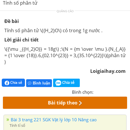
Tính số phân tử
QUẢNG CÁO
Đề bài
Tính số phân tử \({H_2}O\) có trong 1g nước .
Lời giải chi tiết
\({\mu _{{H_2}O}} = 18g\) ;\(N = {m \over \mu }.{N_{_A}}
= {1 \over {18}}.6,{02.10^{23}} = 3,{35.10^{22}}\)(phân tử
)
Loigiaihay.com
Chia sẻ
Chia sẻ
Bình luận
Bình chọn:
Bài tiếp theo
Bài 3 trang 221 SGK Vật lý lớp 10 Nâng cao
Tính tỉ số