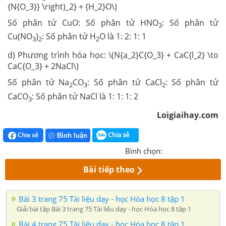
{N{O_3}} \right)_2} + {H_2}O\)
Số phân tử CuO: Số phân tử HNO
: Số phân tử
3
Cu(NO
)
: Số phân tử H
O là 1: 2: 1: 1
3
2
2
d) Phương trình hóa học: \(N{a_2}C{O_3} + CaC{l_2} \to
CaC{O_3} + 2NaCl\)
Số phân tử Na
CO
: Số phân tử CaCl
: Số phân tử
2
3
2
CaCO
: Số phân tử NaCl là 1: 1: 1: 2
3
Loigiaihay.com
Chia sẻ
Chia sẻ
Bình luận
Bình chọn:
Bài tiếp theo
Bài 3 trang 75 Tài liệu dạy - học Hóa học 8 tập 1
Giải bài tập Bài 3 trang 75 Tài liệu dạy - học Hóa học 8 tập 1
Bài 4 trang 75 Tài liệu dạy - học Hóa học 8 tập 1