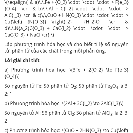
\(\eqalign{ & a)\,\,Fe + {O_2} \cdot \cdot \cdot > F{e_3}
{O_4} \cr & b)\,\,Al + C{l_2} \cdot \cdot \cdot >
AlC{l_3} \cr & c)\,\,CuO + HN{O_3} \cdot \cdot \cdot >
Cu{\left( {N{O_3}} \right)_2} + {H_2}O \cr &
d)\,\,N{a_2}C{O_3} + CaC{l_2} \cdot \cdot \cdot >
CaC{O_3} + NaCl \cr} \)
Lập phương trình hóa học và cho biết tỉ lệ số nguyên
tử, phân tử của các chất trong mỗi phản ứng.
Lời giải chi tiết
a) Phương trình hóa học: \(3Fe + 2{O_2} \to F{e_3}
{O_4}\)
Số nguyên tử Fe: Số phân tử O
: Số phân tử Fe
O
là 3:
2
3
4
2: 1
b) Phương trình hóa học: \(2Al + 3C{l_2} \to 2AlC{l_3}\)
Số nguyên tử Al: Số phân tử Cl
: Số phân tử AlCl
là 2: 3:
2
3
2
c) Phương trình hóa học: \(CuO + 2HN{O_3} \to Cu{\left(