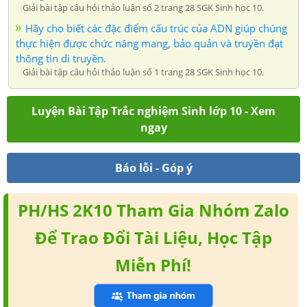
Giải bài tập câu hỏi thảo luận số 2 trang 28 SGK Sinh học 10.
Hãy cho biết các đặc điểm cấu trúc của ADN giúp chúng
thực hiện được chức năng mang, bảo quản và truyền đạt
thông tin di truyền.
Giải bài tập câu hỏi thảo luận số 1 trang 28 SGK Sinh học 10.
Luyện Bài Tập Trắc nghiệm Sinh lớp 10 - Xem
ngay
Báo lỗi - Góp ý
PH/HS 2K10 Tham Gia Nhóm Zalo
Để Trao Đổi Tài Liệu, Học Tập
Miễn Phí!