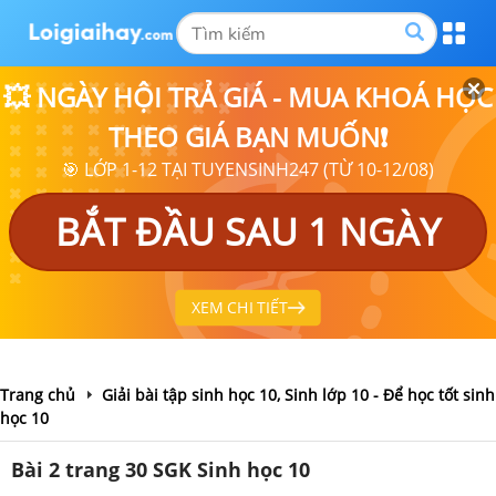
💥 NGÀY HỘI TRẢ GIÁ - MUA KHOÁ HỌC
THEO GIÁ BẠN MUỐN❗
🎯 LỚP 1-12 TẠI TUYENSINH247 (TỪ 10-12/08)
BẮT ĐẦU SAU 1 NGÀY
XEM CHI TIẾT
Trang chủ
Giải bài tập sinh học 10, Sinh lớp 10 - Để học tốt sinh
học 10
Bài 2 trang 30 SGK Sinh học 10