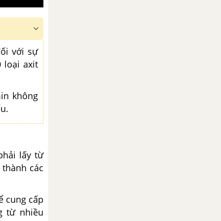
ối với sự
loại axit
min không
ếu.
hải lấy từ
 thành các
để cung cấp
g từ nhiều