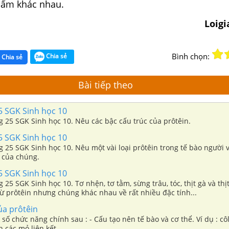
hẩm khác nhau.
Loig
Bình chọn:
Chia sẻ
Chia sẻ
Bài tiếp theo
5 SGK Sinh học 10
ng 25 SGK Sinh học 10. Nêu các bậc cấu trúc của prôtêin.
5 SGK Sinh học 10
ng 25 SGK Sinh học 10. Nêu một vài loại prôtêin trong tế bào người 
 của chúng.
5 SGK Sinh học 10
ng 25 SGK Sinh học 10. Tơ nhện, tơ tằm, sừng trâu, tóc, thịt gà và thị
ừ prôtêin nhưng chúng khác nhau về rất nhiều đặc tính...
a prôtêin
 số chức năng chính sau : - Cấu tạo nên tế bào và cơ thể. Ví dụ : c
n các mỏ liên kết.