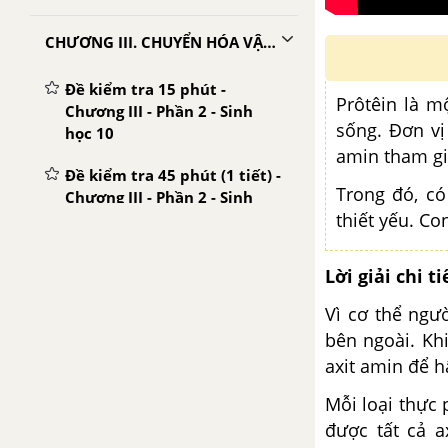
CHƯƠNG III. CHUYỂN HÓA VẬT CHẤT VÀ NĂNG LƯỢNG TRONG TẾ BÀO
Đề kiểm tra 15 phút -
Prôtêin là m
Chương III - Phần 2 - Sinh
sống. Đơn vị
học 10
amin tham gi
Đề kiểm tra 45 phút (1 tiết) -
Trong đó, có
Chương III - Phần 2 - Sinh
thiết yếu. Co
học 10
CHƯƠNG IV. PHÂN BÀO
Lời giải chi ti
Vì cơ thể ngư
Đề kiểm tra 15 phút -
Chương IV - Phần 2 - Sinh
bên ngoài. Kh
học 10
axit amin để h
Đề kiểm tra 45 phút (1 tiết) -
Mỗi loại thực
Chương IV - Phần 2 - Sinh
được tất cả
a
học 10