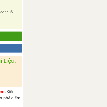
một chuỗi
 Liệu,
om,
Kiến
ứt phá điểm