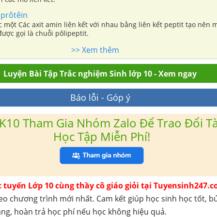
 prôtêin
c một Các axit amin liên kết với nhau bằng liên kết peptit tạo nên 
được gọi là chuỗi pôlipeptit.
>> Xem thêm
Luyện Bài Tập Trắc nghiệm Sinh lớp 10 - Xem ngay
Báo lỗi - Góp ý
K10 Tham Gia Nhóm Zalo Để Trao Đổi Tài
Học Tập Miễn Phí!
c tuyến Lớp 10 cùng thầy cô giáo giỏi tại Tuyensinh247.c
eo chương trình mới nhất. Cam kết giúp học sinh học tốt, b
háng, hoàn trả học phí nếu học không hiệu quả.