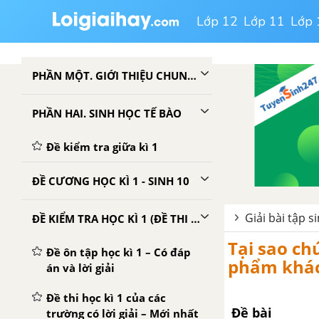
Lớp 12
Lớp 11
Lớp 
PHẦN MỘT. GIỚI THIỆU CHUNG VỀ THẾ GIỚI SỐNG
PHẦN HAI. SINH HỌC TẾ BÀO
Đề kiểm tra giữa kì 1
ĐỀ CƯƠNG HỌC KÌ 1 - SINH 10
Giải bài tập s
ĐỀ KIỂM TRA HỌC KÌ 1 (ĐỀ THI HỌC KÌ 1) - SINH 10
Tại sao ch
Đề ôn tập học kì 1 – Có đáp
phẩm khá
án và lời giải
Đề thi học kì 1 của các
Đề bài
trường có lời giải – Mới nhất