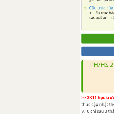
Cấu trúc của
1. Cấu trúc bậ
các axit amin 
PH/HS 2
>> 2K11 học trự
thức cập nhật th
9,10 chỉ sau 3 t