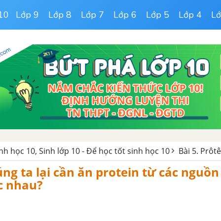
10
Lớp 9
Lớp 8
Lớp 7
Lớp 6
Lớp 5
Lớp 4
Lớ
inh học 10, Sinh lớp 10 - Để học tốt sinh học 10
Bài 5. Prôtê
úng ta lại cần ăn protein từ các nguồn
c nhau?