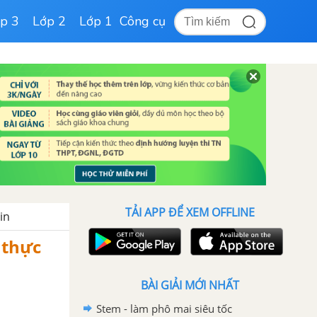
p 3
Lớp 2
Lớp 1
Công cụ
TẢI APP ĐỂ XEM OFFLINE
in
 thực
BÀI GIẢI MỚI NHẤT
Stem - làm phô mai siêu tốc