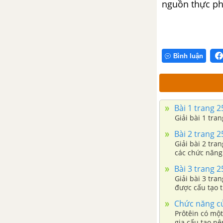
nguồn thực p
ĐỀ KIỂM TRA HỌC KÌ 2 (ĐỀ THI HỌC KÌ 2) - SINH 10
Đề ôn tập học kì 2 – Có đáp
án và lời giải
Bình luận
Đề thi học kì 2 của các
trường có lời giải – Mới nhất
Bài 1 trang 2
CÂU HỎI TỰ LUYỆN SINH 10
Giải bài 1 tra
Bài 2 trang 2
Giải bài 2 tra
các chức năng
Bài 3 trang 2
Giải bài 3 tra
được cấu tạo t
Chức năng củ
Prôtêin có một
gia cấu tạo nê