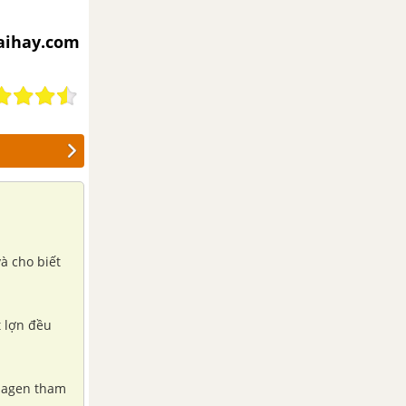
iaihay.com
và cho biết
t lợn đều
ôlagen tham