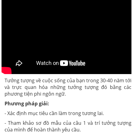
Tưởng tượng về cuộc sống của bạn trong 30-40 năm tới
và trực quan hóa những tưởng tượng đó bằng các
phương tiện phi ngôn ngữ.
Phương pháp giải:
- Xác định mục tiêu cần làm trong tương lai.
- Tham khảo sơ đồ mẫu của câu 1 và trí tưởng tượng
của mình để hoàn thành yêu cầu.