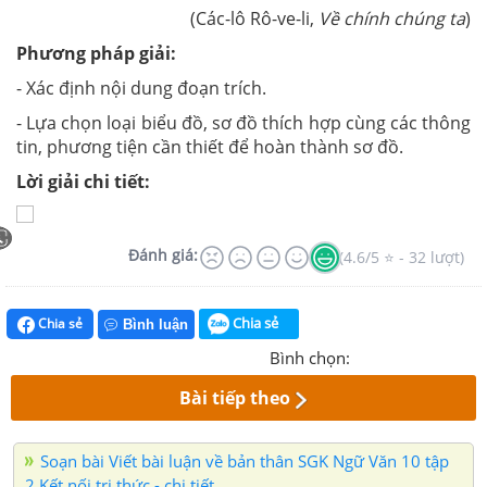
(Các-lô Rô-ve-li,
Về chính chúng ta
)
Phương pháp giải:
- Xác định nội dung đoạn trích.
- Lựa chọn loại biểu đồ, sơ đồ thích hợp cùng các thông
tin, phương tiện cần thiết để hoàn thành sơ đồ.
Lời giải chi tiết:
Đánh giá:
(4.6/5 ⭐ - 32 lượt)
Chia sẻ
Chia sẻ
Bình luận
Bình chọn:
Bài tiếp theo
Soạn bài Viết bài luận về bản thân SGK Ngữ Văn 10 tập
2 Kết nối tri thức - chi tiết