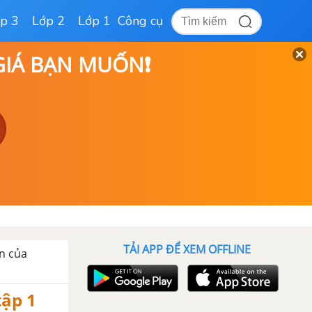
p 3
Lớp 2
Lớp 1
Công cụ
 GIÁ BẠN MUỐN❗
TẢI APP ĐỂ XEM OFFLINE
n của
tập 1