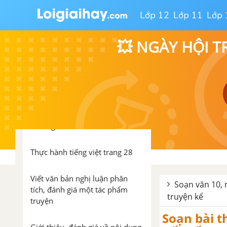
Lớp 12
Lớp 11
Lớp 
Bài 1: Sức hấp dẫn của
truyện kể
💥 NGÀY HỘI T
Truyện về các vị thần sáng tạo
thế giới
Tản Viên từ Phán sự lục
Chữ người tử tù
Thực hành tiếng việt trang 28
Viết văn bản nghị luận phân
Soạn văn 10, 
tích, đánh giá một tác phẩm
truyện kể
truyện
Soạn bài t