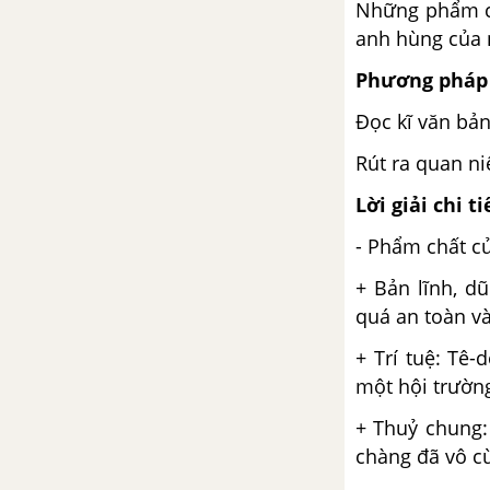
Những phẩm ch
anh hùng của 
Bài 4: Sức sống của sử thi
Phương pháp 
Héc-to từ biệt Ăng-đrô-mác
Đọc kĩ văn bả
Đăm Săn đi bắt Nữ thần Mặt
Rút ra quan ni
Trời
Lời giải chi ti
Thực hành tiếng việt trang 112
- Phẩm chất củ
+ Bản lĩnh, d
Viết báo cáo nghiên cứu về một
vấn đề
quá an toàn v
+ Trí tuệ: Tê
Trình bày báo cáo kết quả
một hội trường
nghiên cứu về một vấn đề
+ Thuỷ chung:
Củng cố mở rộng trang 121
chàng đã vô c