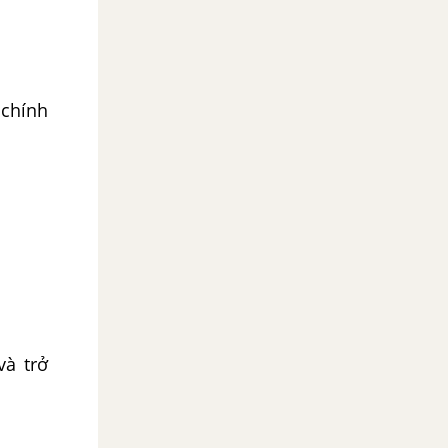
 chính
và trở