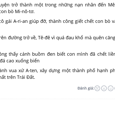
guyện trở thành một trong những nạn nhân đến Mê
con bò Mi-nô-tơ.
ô gái A-ri-an giúp đỡ, thành công giết chết con bò v
trên đường trở về, Tê-đê vì quá đau khổ mà quên căn
rông thấy cánh buồm đen biết con mình đã chết liề
đá cao xuống biển
hành vua xứ A-ten, xây dựng một thành phố hạnh p
ất trên Trái Đất.
Đánh giá: