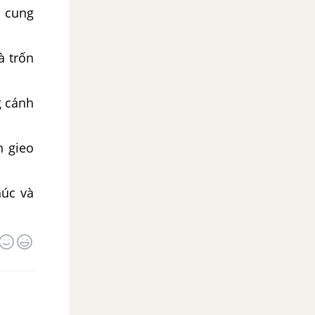
 cung
à trốn
g cánh
n gieo
húc và