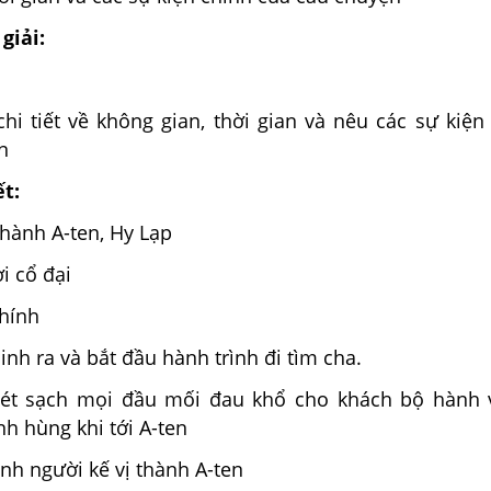
giải:
n
hi tiết về không gian, thời gian và nêu các sự kiện
n
ết:
thành A-ten, Hy Lạp
ời cổ đại
chính
inh ra và bắt đầu hành trình đi tìm cha.
uét sạch mọi đầu mối đau khổ cho khách bộ hành 
h hùng khi tới A-ten
ành người kế vị thành A-ten