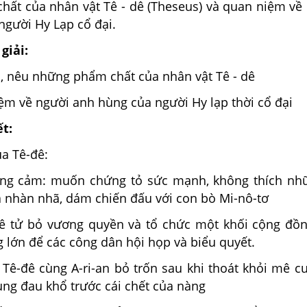
ất của nhân vật Tê - dê (Theseus) và quan niệm về
người Hy Lạp cổ đại.
giải:
n, nêu những phẩm chất của nhân vật Tê - dê
ệm về người anh hùng của người Hy lạp thời cổ đại
ết:
a Tê-đê:
ũng cảm: muốn chứng tỏ sức mạnh, không thích nh
à nhàn nhã, dám chiến đấu với con bò Mi-nô-tơ
-dê tử bỏ vương quyền và tổ chức một khối cộng đồn
 lớn để các công dân hội họp và biểu quyết.
 Tê-đê cùng A-ri-an bỏ trốn sau khi thoát khỏi mê c
ùng đau khổ trước cái chết của nàng