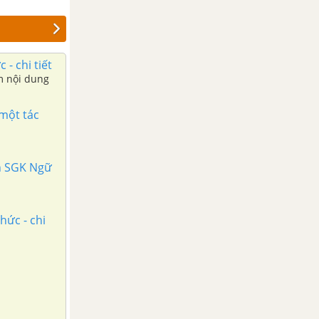
- chi tiết
ểm nội dung
 một tác
ện SGK Ngữ
hức - chi