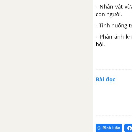
Củng cố mở rộng trang 151
- Nhân vật v
con người.
Thực hành đọc Hồn thiêng đưa
đường
- Tình huống t
- Phản ánh kh
Ôn tập Học kỳ I
hội.
Hệ thống hóa kiến thức đã học
Luyện tập và vận dụng - Đọc
Bài đọc
Luyện tập và vận dụng - Viết
Luyện tập và vận dụng - Nói và
nghe
Bài 6: Nguyễn Trãi - "Dành
còn để trợ dân này"
Bình luận