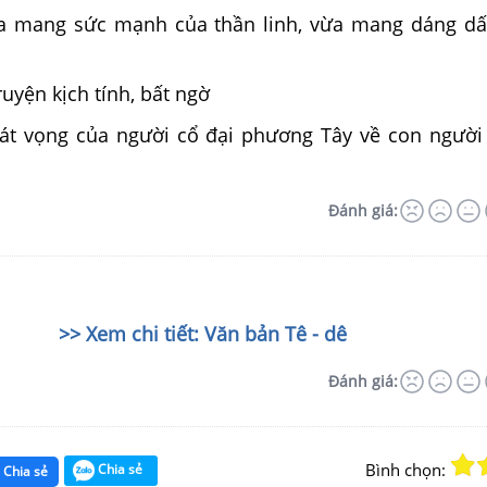
ừa mang sức mạnh của thần linh, vừa mang dáng d
ruyện kịch tính, bất ngờ
át vọng của người cổ đại phương Tây về con người
Đánh giá:
>> Xem chi tiết: Văn bản Tê - dê
Đánh giá:
Bình chọn:
Chia sẻ
Chia sẻ