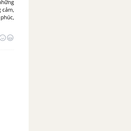
 những
g cảm,
phúc,