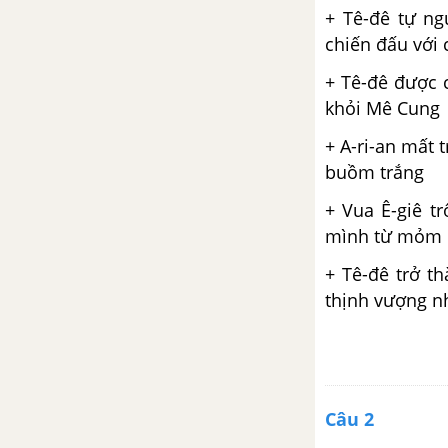
+ Tê-đê tự n
Yêu và đồng cảm
chiến đấu với 
+ Tê-đê được c
Chữ bầu lên nhà thơ
khỏi Mê Cung
Thực hành tiếng việt trang 86
+ A-ri-an mất 
buồm trắng
Viết bài luận thuyết phục người
+ Vua Ê-giê t
khác từ bỏ một thói quen hay
mình từ mỏm 
một quan niệm
+ Tê-đê trở t
Thảo luận về một vấn đề đời
thịnh vượng nh
sống có ý kiến khác nhau
Củng cố mở rộng trang 94
Câu 2
Thực hành đọc Thế giới mạng và
tôi