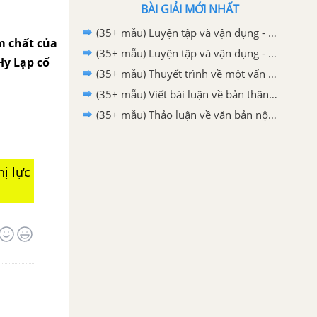
BÀI GIẢI MỚI NHẤT
(35+ mẫu) Luyện tập và vận dụng - Ôn tập Học kì 2 - Nói và nghe hay nhất - Ngữ văn 10
m chất của
(35+ mẫu) Luyện tập và vận dụng - Ôn tập Học kì 2 - Viết hay nhất - Ngữ văn 10
Hy Lạp cổ
(35+ mẫu) Thuyết trình về một vấn đề xã hội có sử dụng kết hợp phương tiện ngôn ngữ và các phương tiện phi ngôn ngữ hay nhất - Ngữ văn 10
(35+ mẫu) Viết bài luận về bản thân hay nhất - Ngữ văn 10
(35+ mẫu) Thảo luận về văn bản nội quy hoặc văn bản hướng dẫn nơi công cộng hay nhất - Ngữ văn 10
ị lực