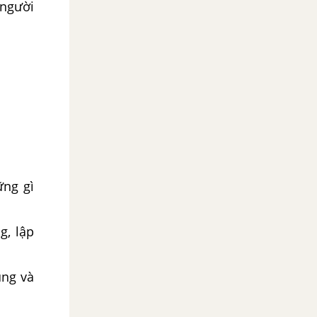
 người
ững gì
g, lập
ung và