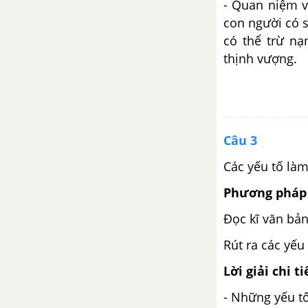
- Quan niệm v
Thực hành đọc Ra- ma buộc tội
con người có s
có thể trừ n
Bài 5: Tích trò sân khấu dân
thịnh vượng.
gian
Xúy Vân giả dại
Huyện đường
Câu 3
Múa rối nước hiện đại soi bóng
Các yếu tố làm
tiền nhân
Phương pháp 
Viết báo cáo nghiên cứu
Đọc kĩ văn bả
Rút ra các yếu
Lắng nghe và phản hồi về nội
dung một bài thuyết trình kết
Lời giải chi ti
quả nghiên cứu
- Những yếu tố