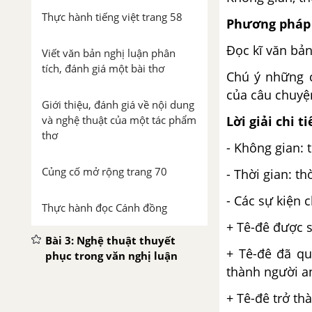
Thực hành tiếng việt trang 58
Phương pháp 
Đọc kĩ văn bả
Viết văn bản nghị luận phân
tích, đánh giá một bài thơ
Chú ý những c
của câu chuyệ
Giới thiệu, đánh giá về nội dung
và nghệ thuật của một tác phẩm
Lời giải chi ti
thơ
- Không gian: 
Củng cố mở rộng trang 70
- Thời gian: th
- Các sự kiện 
Thực hành đọc Cánh đồng
+ Tê-đê được s
Bài 3: Nghệ thuật thuyết
+ Tê-đê đã q
phục trong văn nghị luận
thành người an
Hiền tài là nguyên khí của quốc
+ Tê-đê trở th
gia