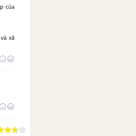
ấp của
 và xã