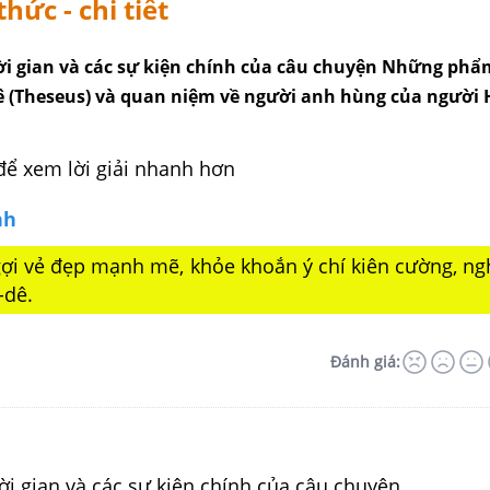
thức - chi tiết
ời gian và các sự kiện chính của câu chuyện Những phẩ
dê (Theseus) và quan niệm về người anh hùng của người 
để xem lời giải nhanh hơn
nh
ợi vẻ đẹp mạnh mẽ, khỏe khoắn ý chí kiên cường, ngh
-dê.
Đánh giá:
ời gian và các sự kiện chính của câu chuyện