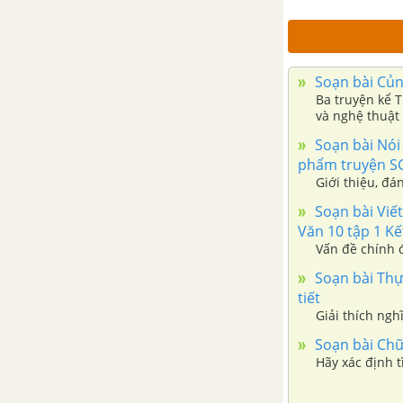
Tác gia Nguyễn Trãi
Bình Ngô đại cáo
Soạn bài Củng
Ba truyện kể T
Bảo kính cảnh giới
và nghệ thuật 
Soạn bài Nói 
Dục Thúy sơn
phẩm truyện SGK
Giới thiệu, đá
Thực hành tiếng việt trang 26
Soạn bài Viế
Văn 10 tập 1 Kết 
Vấn đề chính đ
Viết văn bản nghị luận về một
vấn đề xã hội
Soạn bài Thực
tiết
Giải thích ngh
Thảo luận về một vấn đề xã hội
có ý kiến khác nhau
Soạn bài Chữ 
Hãy xác định 
Củng cố mở rộng trang 33