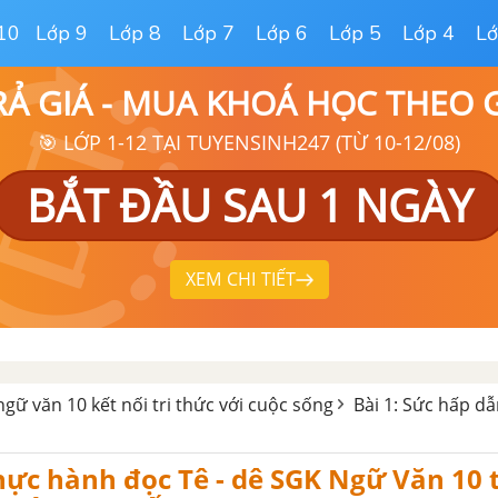
10
Lớp 9
Lớp 8
Lớp 7
Lớp 6
Lớp 5
Lớp 4
Lớ
RẢ GIÁ - MUA KHOÁ HỌC THEO
🎯 LỚP 1-12 TẠI TUYENSINH247 (TỪ 10-12/08)
BẮT ĐẦU SAU 1 NGÀY
XEM CHI TIẾT
ngữ văn 10 kết nối tri thức với cuộc sống
Bài 1: Sức hấp dẫ
hực hành đọc Tê - dê SGK Ngữ Văn 10 