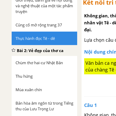
Giới thiệu, đánh giá về nội dung
Kết nối tri 
và nghệ thuật của một tác phẩm
truyện
Không gian, th
nhân vật Tê - 
Củng cố mở rộng trang 37
đại.
Thực hành đọc Tê - dê
Lựa chọn câu 
Bài 2: Vẻ đẹp của thơ ca
Nội dung chí
Văn bản ca ng
Chùm thơ hai-cư Nhật Bản
của chàng Tê 
Thu hứng
Mùa xuân chín
Bản hòa âm ngôn từ trong Tiếng
Câu 1
thu của Lưu Trọng Lư
Không gian, th