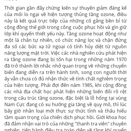
Thời gian gần đây chứng kiến sự thuyên giảm đáng kể
của mối lo ngại về hiện tượng thủng tầng ozone, điều
này là kết quả trực tiếp của những cố gắng bền bỉ từ
cộng đồng thế giới trong công cuộc phục hồi và gìn giữ
lớp khí quyển thiết yếu này. Tầng ozone hoạt động như
một lá chắn tự nhiên, có chức năng lọc và chặn đứng
đa số các bức xạ tử ngoại có tính hủy diệt từ nguồn
năng lượng mặt trời. Việc các nhà nghiên cứu phát hiện
ra tầng ozone đang bị tổn hại trong những năm 1970
đã trở thành lời nhắc nhở quan trọng về những chuyển
biến đang diễn ra trên hành tinh, song con người thời
ấy vẫn chưa có đủ nhận thức về tính chất nghiêm trọng
của hiện tượng. Phải đợi đến năm 1985, khi cộng đồng
các nhà địa chất học phát hiện những biến đổi rõ rệt
trong cấu trúc tầng ozone, đặc biệt là lỗ hổng tại vùng
Nam Cực đang có xu hướng gia tăng về quy mô, thì lúc
bấy giờ nhân loại mới thực sự thức tỉnh và thấu hiểu
tầm quan trọng của chiến dịch phục hồi. Giới khoa học
đã đảm nhận vai trò của những "thanh tra viên" chuyên
nghiệp, tiến hành điều tra toàn diện về tầng khí quyển