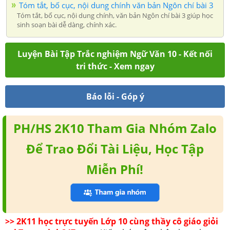
Tóm tắt, bố cục, nội dung chính văn bản Ngôn chí bài 3
Tóm tắt, bố cục, nội dung chính, văn bản Ngôn chí bài 3 giúp học
sinh soạn bài dễ dàng, chính xác.
Luyện Bài Tập Trắc nghiệm Ngữ Văn 10 - Kết nối
tri thức - Xem ngay
Báo lỗi - Góp ý
PH/HS 2K10 Tham Gia Nhóm Zalo
Để Trao Đổi Tài Liệu, Học Tập
Miễn Phí!
>> 2K11 học trực tuyến Lớp 10 cùng thầy cô giáo giỏi