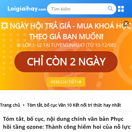
💥 NGÀY HỘI TRẢ GIÁ - MUA KHOÁ HỌC
THEO GIÁ BẠN MUỐN❗
🎯 LỚP 1-12 TẠI TUYENSINH247 (TỪ 10-12/08)
CHỈ CÒN 2 NGÀY
XEM CHI TIẾT
Trang chủ
Tóm tắt, bố cục Văn 10 Kết nối tri thức hay nhất
Tóm tắt, bố cục, nội dung chính văn bản Phục
hồi tầng ozone: Thành công hiếm hoi của nỗ lực