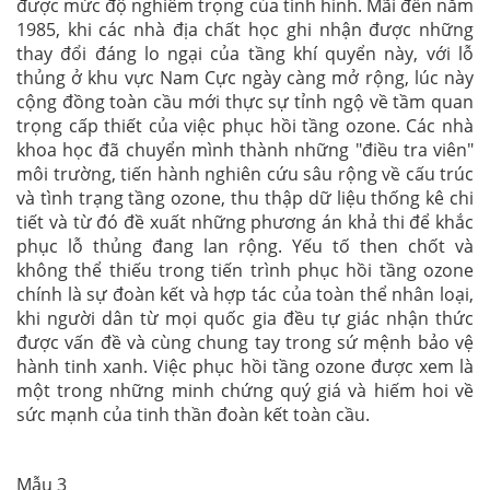
được mức độ nghiêm trọng của tình hình. Mãi đến năm
1985, khi các nhà địa chất học ghi nhận được những
thay đổi đáng lo ngại của tầng khí quyển này, với lỗ
thủng ở khu vực Nam Cực ngày càng mở rộng, lúc này
cộng đồng toàn cầu mới thực sự tỉnh ngộ về tầm quan
trọng cấp thiết của việc phục hồi tầng ozone. Các nhà
khoa học đã chuyển mình thành những "điều tra viên"
môi trường, tiến hành nghiên cứu sâu rộng về cấu trúc
và tình trạng tầng ozone, thu thập dữ liệu thống kê chi
tiết và từ đó đề xuất những phương án khả thi để khắc
phục lỗ thủng đang lan rộng. Yếu tố then chốt và
không thể thiếu trong tiến trình phục hồi tầng ozone
chính là sự đoàn kết và hợp tác của toàn thể nhân loại,
khi người dân từ mọi quốc gia đều tự giác nhận thức
được vấn đề và cùng chung tay trong sứ mệnh bảo vệ
hành tinh xanh. Việc phục hồi tầng ozone được xem là
một trong những minh chứng quý giá và hiếm hoi về
sức mạnh của tinh thần đoàn kết toàn cầu.
Mẫu 3