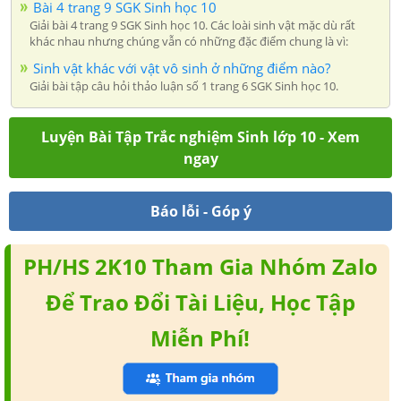
Bài 4 trang 9 SGK Sinh học 10
Giải bài 4 trang 9 SGK Sinh học 10. Các loài sinh vật mặc dù rất
khác nhau nhưng chúng vẫn có những đặc điểm chung là vì:
Sinh vật khác với vật vô sinh ở những điểm nào?
Giải bài tập câu hỏi thảo luận số 1 trang 6 SGK Sinh học 10.
Luyện Bài Tập Trắc nghiệm Sinh lớp 10 - Xem
ngay
Báo lỗi - Góp ý
PH/HS 2K10 Tham Gia Nhóm Zalo
Để Trao Đổi Tài Liệu, Học Tập
Miễn Phí!