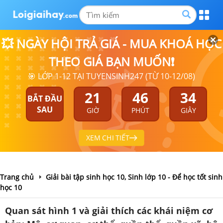
💥 NGÀY HỘI TRẢ GIÁ - MUA KHOÁ HỌC
THEO GIÁ BẠN MUỐN❗
🎯 LỚP 1-12 TẠI TUYENSINH247 (TỪ 10-12/08)
21
46
34
BẮT ĐẦU
SAU
GIỜ
PHÚT
GIÂY
XEM CHI TIẾT
Trang chủ
Giải bài tập sinh học 10, Sinh lớp 10 - Để học tốt sinh
học 10
Quan sát hình 1 và giải thích các khái niệm cơ