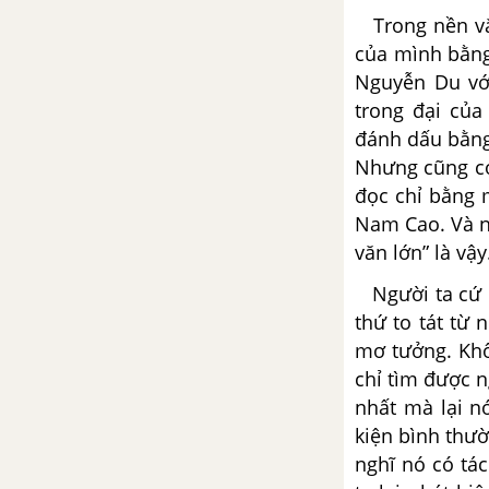
Tổng hợp các bài văn nghị luận
Trong nền văn
về tác phẩm Tương tư
của mình bằng
Nguyễn Du vớ
Tổng hợp các cách mở bài, kết
trong đại của
bài cho tác phẩm Tương tư
đánh dấu bằng
Nhưng cũng có
Tôi yêu em - A.X. Pu-skin
đọc chỉ bằng 
Tổng hợp các bài văn nghị luận
Nam Cao. Và n
về tác phẩm Tôi yêu em
văn lớn” là vậy
Người ta cứ n
Tổng hợp các cách mở bài, kết
thứ to tát từ 
bài cho tác phẩm Tôi yêu em
mơ tưởng. Khô
chỉ tìm được 
Bài thơ số 28 - R. Ta-go
nhất mà lại nó
Tổng hợp các bài văn nghị luận
kiện bình thư
về tác phẩm Bài thơ số 28
nghĩ nó có tá