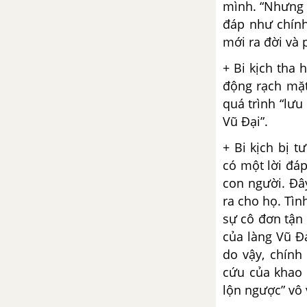
mình. “Nhưng b
Tổng hợp các cách mở bài, kết
bài cho tác phẩm Đây thôn Vĩ
đáp như chính 
Dạ
mới ra đời và 
+ Bi kịch tha 
Chiều tối - Hồ Chí Minh
động rạch mặt
Tổng hợp các bài văn nghị luận
quá trình “lư
về tác phẩm Chiều tối
Vũ Đại”.
+ Bi kịch bị 
Tổng hợp các cách mở bài, kết
có một lời đáp
bài cho tác phẩm Chiều tối
con người. Đâ
ra cho họ. Tìn
Từ ấy - Tố Hữu
sự cô đơn tận 
Tổng hợp các bài văn nghị luận
của làng Vũ Đạ
về tác phẩm Từ ấy
do vậy, chính 
cứu của khao k
Tổng hợp các cách mở bài, kết
lộn ngược” vô 
bài cho tác phẩm Từ ấy