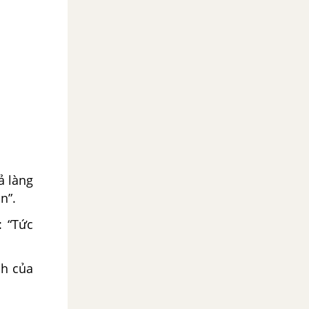
ả làng
n”.
: “Tức
ch của