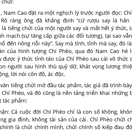
 chửi:
i, Nam Cao đặt ra một nghịch lý trước người đọc: Ch
 Rõ ràng ông đã khẳng định “cứ rượu say là hắn 
à tiếng chửi của một người say và mất hết ý thức, t
ành mạch (sự tăng cấp giữa các đối tượng), tại sao vẫ
hổ đến nông nỗi này”. Say mà tỉnh, tỉnh mà say, đó là
hân của hình tượng Chí Phèo, qua đó Nam Cao hé 
 được ý thức tỉnh táo của Chí Phèo sau cái vô thức 
con người sau hình thù quỷ dữ, khát vọng lương thi
g, lời nói côn đồ, ác độc.
văn tiếng chửi mở đầu tác phẩm, tác giả đã trình bày
 Chí Phèo, và đó cũng là nền tảng triển khai những b
t tác phẩm:
phận: Cả cuộc đời Chí Phèo chỉ là con số không, khô
g gia đình, không tài sản của cải. Chí Phèo chửi 
 chính là chửi chính mình, chửi chính số kiếp đau đ