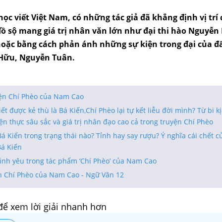
ọc viết Việt Nam, có những tác giả đã khẳng định vị trí
đồ sộ mang giá trị nhân văn lớn như đại thi hào Nguyễn
hoặc bằng cách phản ánh những sự kiện trong đại của đ
 Hữu, Nguyễn Tuân.
yện Chí Phèo của Nam Cao
iết được kẻ thù là Bá Kiến,Chí Phèo lại tự kết liễu đời mình? Từ bi k
iện thực sâu sắc và giá trị nhân đạo cao cả trong truyện Chí Phèo
Bá Kiến trong trạng thái nào? Tỉnh hay say rượu? Ý nghĩa cái chết 
Bá Kiến
ình yêu trong tác phẩm ‘Chí Phèo’ của Nam Cao
n Chí Phèo của Nam Cao - Ngữ Văn 12
để xem lời giải nhanh hơn