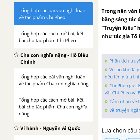
Tổng hợp các bài văn nghị luận
Trong nền văn h
về tác phẩm Chí Phèo
bằng sáng tác 
“Truyện Kiều” 
Tổng hợp các cách mở bài, kết
như tác gia Tố
bài cho tác phẩm Chí Phèo
Cha con nghĩa nặng - Hồ Biểu
Phân tích tru
Chánh
Vì sao khi đã g
Tổng hợp các bài văn nghị luận
nêu lên giá trị h
về tác phẩm Cha con nghĩa nặng
Chí Phèo giết 
vật Chí Phèo và 
Tổng hợp các cách mở bài, kết
Cảm nhận về t
bài cho tác phẩm Cha con nghĩa
Về truyện ngắ
nặng
Vi hành - Nguyễn Ái Quốc
Lựa chọn câu 