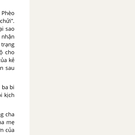
í Phèo
chửi”.
ại sao
n nhận
 trạng
lộ cho
của kẻ
ện sau
 ba bi
i kịch
ng cha
cha mẹ
ớn của