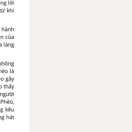
ng lời
từ khi
à hành
ện của
a làng
 không
hèo là
èo gây
o thấy
 người
 Phèo,
ng kêu
ng hát