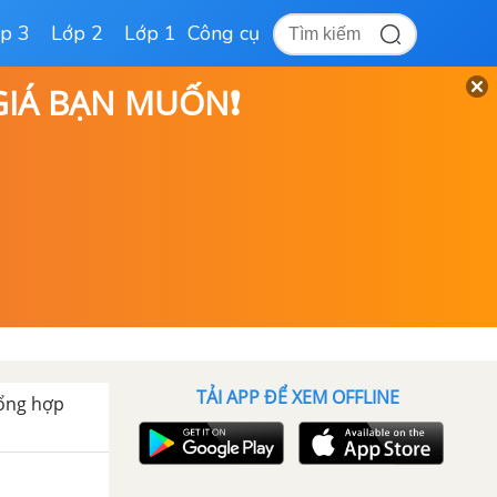
p 3
Lớp 2
Lớp 1
Công cụ
 GIÁ BẠN MUỐN❗
TẢI APP ĐỂ XEM OFFLINE
ổng hợp