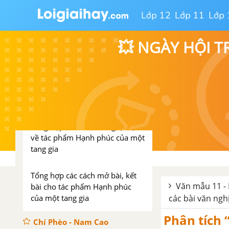
Tổng hợp các bài văn nghị luận
Lớp 12
Lớp 11
Lớp 
về tác phẩm Chữ người tử tù
💥 NGÀY HỘI T
Tổng hợp các cách mở bài, kết
bài cho tác phẩm Chữ người tử
tù
Hạnh phúc của một tang gia
- Vũ Trọng Phụng
Tổng hợp các bài văn nghị luận
về tác phẩm Hạnh phúc của một
tang gia
Tổng hợp các cách mở bài, kết
Văn mẫu 11 - 
bài cho tác phẩm Hạnh phúc
của một tang gia
các bài văn ngh
Phân tích 
Chí Phèo - Nam Cao