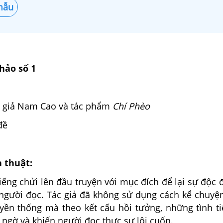
mẫu
hảo số 1
ác giả Nam Cao và tác phẩm
Chí Phèo
đề
n thuật:
tiếng chửi lên đầu truyện với mục đích để lại sự độc 
người đọc. Tác giả đã không sử dụng cách kể chuyệ
yền thống mà theo kết cấu hồi tưởng, những tình t
 ngờ và khiến người đọc thực sự lôi cuốn.