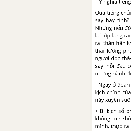
– Ý nghĩa tiếng
Tổng hợp các bài văn nghị luận
về tác phẩm Vội vàng
Qua tiếng chử
say hay tỉnh?
Tổng hợp các cách mở bài, kết
Nhưng nếu đó l
bài cho tác phẩm Vội vàng
lại lớp lang r
ra “thân hắn k
Tràng Giang - Huy Cận
thái lưỡng p
Tổng hợp các bài văn nghị luận
người đọc thấy
về tác phẩm Tràng giang
say, nỗi đau 
những hành độn
Tổng hợp các cách mở bài, kết
- Ngay ở đoạn 
bài cho tác phẩm Tràng giang
kịch chính của
Đây thôn Vĩ Dạ - Hàn Mặc Tử
này xuyên suố
+ Bi kịch số 
Tổng hợp các bài văn nghị luận
không mẹ khôn
về tác phẩm Đây thôn Vĩ Dạ
mình, thực ra