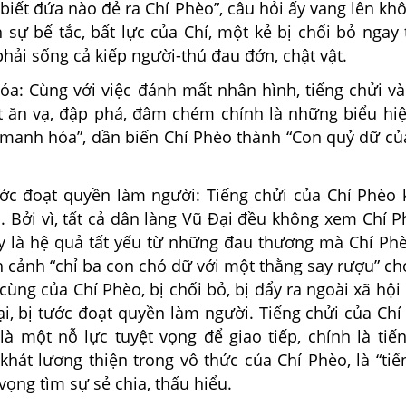
iết đứa nào đẻ ra Chí Phèo”, câu hỏi ấy vang lên khô
sự bế tắc, bất lực của Chí, một kẻ bị chối bỏ ngay 
phải sống cả kiếp người-thú đau đớn, chật vật.
hóa: Cùng với việc đánh mất nhân hình, tiếng chửi v
 ăn vạ, đập phá, đâm chém chính là những biểu hi
u manh hóa”, dần biến Chí Phèo thành “Con quỷ dữ củ
tước đoạt quyền làm người: Tiếng chửi của Chí Phèo
. Bởi vì, tất cả dân làng Vũ Đại đều không xem Chí P
y là hệ quả tất yếu từ những đau thương mà Chí Ph
h cảnh “chỉ ba con chó dữ với một thằng say rượu” ch
cùng của Chí Phèo, bị chối bỏ, bị đẩy ra ngoài xã hội
i, bị tước đoạt quyền làm người. Tiếng chửi của Chí
là một nỗ lực tuyệt vọng để giao tiếp, chính là tiế
hát lương thiện trong vô thức của Chí Phèo, là “tiế
vọng tìm sự sẻ chia, thấu hiểu.