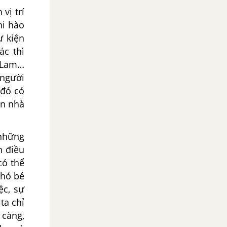
vị trí
hi hào
ự kiện
ác thì
h Lam…
 người
 đó có
ên nhà
 những
n điều
có thể
nhỏ bé
ệc, sự
ta chỉ
 càng,