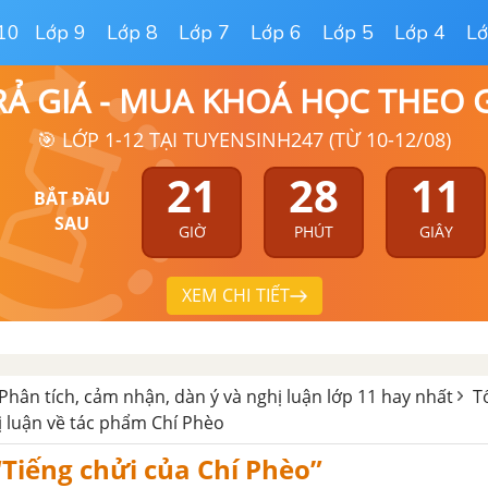
10
Lớp 9
Lớp 8
Lớp 7
Lớp 6
Lớp 5
Lớp 4
Lớ
RẢ GIÁ - MUA KHOÁ HỌC THEO
🎯 LỚP 1-12 TẠI TUYENSINH247 (TỪ 10-12/08)
21
28
10
BẮT ĐẦU
SAU
GIỜ
PHÚT
GIÂY
XEM CHI TIẾT
Phân tích, cảm nhận, dàn ý và nghị luận lớp 11 hay nhất
T
ị luận về tác phẩm Chí Phèo
“Tiếng chửi của Chí Phèo”