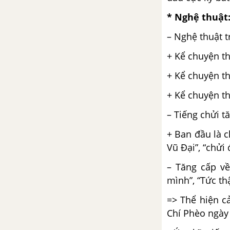
Tổng hợp các bài văn nghị luận
* Nghệ thuật
về tác phẩm Lưu biệt khi xuất
– Nghệ thuật t
dương
+ Kể chuyện th
Tổng hợp các cách mở bài, kết
+ Kể chuyện th
bài cho tác phẩm Lưu biệt khi
xuất dương
+ Kể chuyện th
Hầu Trời - Tản Đà
– Tiếng chửi t
+ Ban đầu là c
Tổng hợp các bài văn nghị luận
về tác phẩm Hầu trời
Vũ Đại”, “chửi
– Tăng cấp v
Tổng hợp các cách mở bài, kết
mình”, “Tức thậ
bài cho tác phẩm Hầu trời
=> Thể hiện c
Vội vàng - Xuân Diệu
Chí Phèo ngày