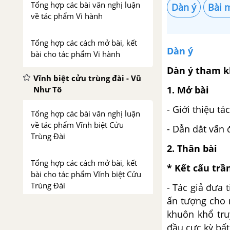
Tổng hợp các bài văn nghị luận
Dàn ý
Bài 
về tác phẩm Vi hành
Tổng hợp các cách mở bài, kết
Dàn ý
bài cho tác phẩm Vi hành
Dàn ý tham k
Vĩnh biệt cửu trùng đài - Vũ
1. Mở bài
Như Tô
- Giới thiệu t
Tổng hợp các bài văn nghị luận
về tác phẩm Vĩnh biệt Cửu
- Dẫn dắt vấn 
Trùng Đài
2. Thân bài
Tổng hợp các cách mở bài, kết
* Kết cấu trầ
bài cho tác phẩm Vĩnh biệt Cửu
Trùng Đài
- Tác giả đưa 
ấn tượng cho 
Lưu biệt khi xuất dương -
khuôn khổ tru
Phan Bội Châu
đầu cực kỳ bất