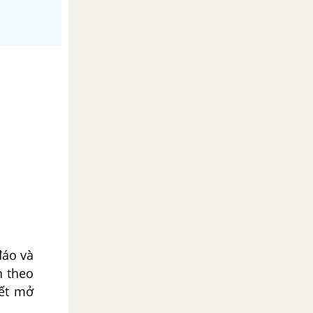
đáo và
n theo
iết mở