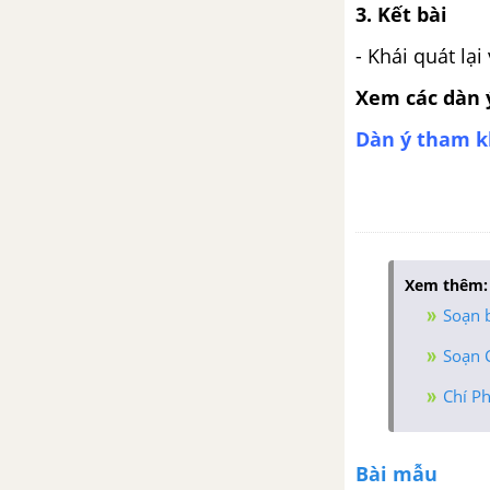
3. Kết bài
Lai Tân - Hồ Chí Minh
- Khái quát lại
Tổng hợp các bài văn nghị luận
Xem các dàn 
về tác phẩm Lai Tân
Dàn ý tham k
Tổng hợp các cách mở bài, kết
bài cho tác phẩm Lai Tân
Nhớ đồng - Tố Hữu
Xem thêm:
Tổng hợp các bài văn nghị luận
Soạn 
về tác phẩm Nhớ đồng
Soạn C
Tổng hợp các cách mở bài, kết
Chí P
bài cho tác phẩm Nhớ đồng
Tương tư - Nguyễn Bính
Bài mẫu