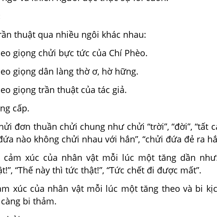
:
rần thuật qua nhiều ngôi khác nhau:
eo giọng chửi bực tức của Chí Phèo.
eo giọng dân làng thờ ơ, hờ hững.
eo giọng trần thuật của tác giả.
ăng cấp.
hửi đơn thuần chửi chung như chửi “trời”, “đời”, “tất c
 đứa nào không chửi nhau với hắn”, “chửi đứa đẻ ra hắ
ề cảm xúc của nhân vật mỗi lúc một tăng dần như
t!”, “Thế này thì tức thật!”, “Tức chết đi được mất”.
ảm xúc của nhân vật mỗi lúc một tăng theo và bi kị
 càng bi thảm.