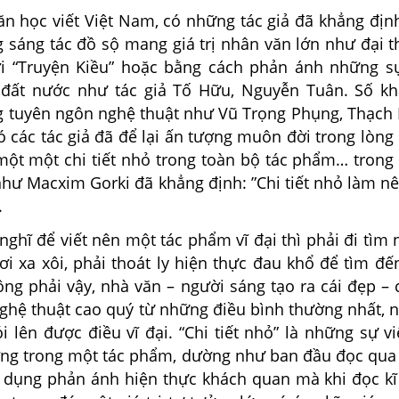
 học viết Việt Nam, có những tác giả đã khẳng định 
 sáng tác đồ sộ mang giá trị nhân văn lớn như đại t
i “Truyện Kiều” hoặc bằng cách phản ánh những s
 đất nước như tác giả Tố Hữu, Nguyễn Tuân. Số kh
 tuyên ngôn nghệ thuật như Vũ Trọng Phụng, Thạc
 các tác giả đã để lại ấn tượng muôn đời trong lòng
một một chi tiết nhỏ trong toàn bộ tác phẩm… trong
hư Macxim Gorki đã khẳng định: ”Chi tiết nhỏ làm n
.
ghĩ để viết nên một tác phẩm vĩ đại thì phải đi tìm
nơi xa xôi, phải thoát ly hiện thực đau khổ để tìm đế
ng phải vậy, nhà văn – người sáng tạo ra cái đẹp – 
nghệ thuật cao quý từ những điều bình thường nhất, 
i lên được điều vĩ đại. “Chi tiết nhỏ” là những sự vi
ờng trong một tác phẩm, dường như ban đầu đọc qua 
c dụng phản ánh hiện thực khách quan mà khi đọc kĩ