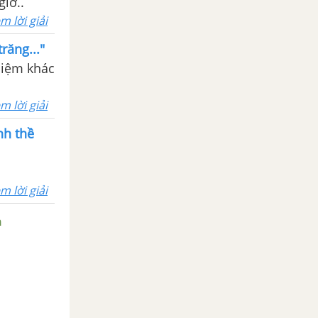
iờ..
m lời giải
răng..."
niệm khác
m lời giải
nh thề
m lời giải
n