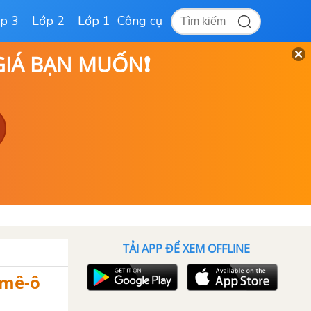
p 3
Lớp 2
Lớp 1
Công cụ
 GIÁ BẠN MUỐN❗
TẢI APP ĐỂ XEM OFFLINE
-mê-ô