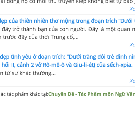
ai dòng họ có mối thù truyền kiếp không biết tự bao g
Xe
đẹp của thiên nhiên thơ mộng trong đoạn trích “Dưới t
 đây trở thành bạn của con người. Đây là một quan 
 trước đây của thời Trung cổ,...
Xe
đẹp tình yêu ở đoạn trích: "Dưới trăng đôi trẻ đinh ni
 hổi II, cảnh 2 vở Rô-mê-ô và Giu-li-ét) của sếch-xpia.
ên từ sự khác thường...
Xe
ác tác phẩm khác tại:
Chuyên Đề - Tác Phẩm môn Ngữ Vă