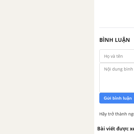
Tiếng hát đi đày - Tố Hữu
Tổng hợp các bài văn nghị luận
về tác phẩm Tiếng hát đi đày
BÌNH LUẬN
Tổng hợp các cách mở bài, kết
bài cho tác phẩm Tiếng hát đi
đày
Tâm tư trong tù - Tố Hữu
Tổng hợp các bài văn nghị luận
về tác phẩm Tâm tư trong tù
Gửi bình luận
Tổng hợp các cách mở bài, kết
Hãy trở thành ng
bài cho tác phẩm Tâm tư trong
tù
Bài viết được 