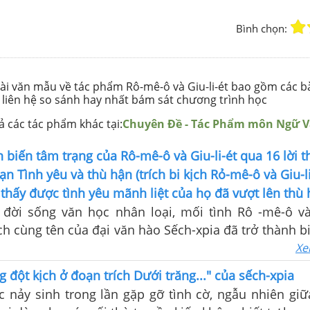
Bình chọn:
bài văn mẫu về tác phẩm Rô-mê-ô và Giu-li-ét bao gồm các b
 liên hệ so sánh hay nhất bám sát chương trình học
 các tác phẩm khác tại:
Chuyên Đề - Tác Phẩm môn Ngữ 
n biến tâm trạng của Rô-mê-ô và Giu-li-ét qua 16 lời t
ạn Tình yêu và thù hận (trích bi kịch Rỏ-mê-ô và Giu-l
 thấy được tình yêu mãnh liệt của họ đã vượt lên thù
 đời sống văn học nhân loại, mối tình Rô -mê-ô và 
ịch cùng tên của đại văn hào Sếch-xpia đã trở thành 
chung thủy, mãnh liệt.
Xe
g đột kịch ở đoạn trích Dưới trăng..." của sếch-xpia
 nảy sinh trong lần gặp gỡ tình cờ, ngẫu nhiên giữ