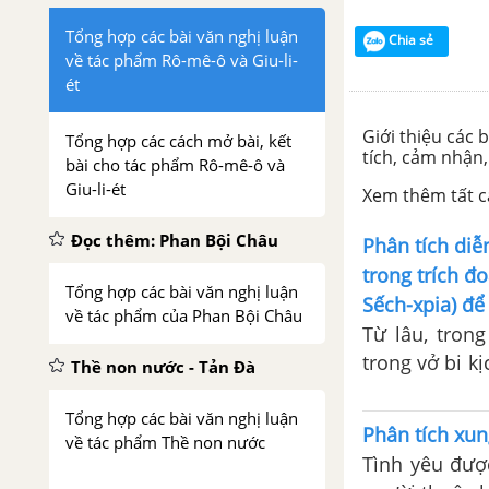
Tổng hợp các bài văn nghị luận
Chia sẻ
về tác phẩm Rô-mê-ô và Giu-li-
ét
Giới thiệu các 
Tổng hợp các cách mở bài, kết
tích, cảm nhận,
bài cho tác phẩm Rô-mê-ô và
Giu-li-ét
Xem thêm tất cả
Đọc thêm: Phan Bội Châu
Phân tích diễ
trong trích đo
Tổng hợp các bài văn nghị luận
Sếch-xpia) để
về tác phẩm của Phan Bội Châu
Từ lâu, trong
trong vở bi k
Thề non nước - Tản Đà
cho tình yêu 
Tổng hợp các bài văn nghị luận
Phân tích xun
về tác phẩm Thề non nước
Tình yêu được