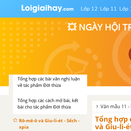
Đọc thêm Số đỏ - Vũ Trọng
Lớp 12
Lớp 11
Lớp 
Phụng
Tổng hợp các bài văn nghị luận
💥 NGÀY HỘI T
về tác phẩm Số đỏ
Tổng hợp các cách mở bài, kết
bài cho tác phẩm Số đỏ
Đời thừa - Nam Cao
Tổng hợp các bài văn nghị luận
về tác phẩm Đời thừa
Tổng hợp các cách mở bài, kết
Văn mẫu 11 - 
bài cho tác phẩm Đời thừa
Tổng hợp 
Rô-mê-ô và Giu-li-ét - Sếch -
và Giu-li-é
xpia