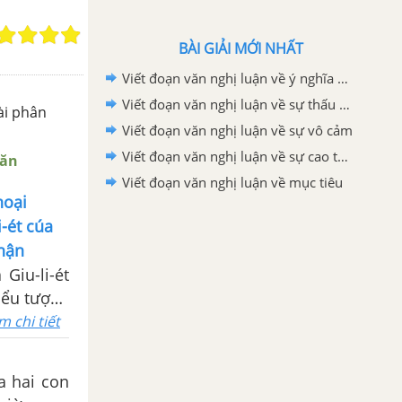
BÀI GIẢI MỚI NHẤT
Viết đoạn văn nghị luận về ý nghĩa của việc tìm ra niềm đam mê thực sự của chính mình trong cuộc sống.
Viết đoạn văn nghị luận về sự thấu cảm
ài phân
Viết đoạn văn nghị luận về sự vô cảm
Viết đoạn văn nghị luận về sự cao thượng
Văn
Viết đoạn văn nghị luận về mục tiêu
hoại
i-ét cúa
 hận
Giu-li-ét
biểu tượng
m chi tiết
a hai con