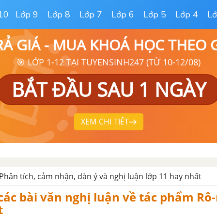
10
Lớp 9
Lớp 8
Lớp 7
Lớp 6
Lớp 5
Lớp 4
Lớ
RẢ GIÁ - MUA KHOÁ HỌC THEO
🎯 LỚP 1-12 TẠI TUYENSINH247 (TỪ 10-12/08)
BẮT ĐẦU SAU 1 NGÀY
XEM CHI TIẾT
Phân tích, cảm nhận, dàn ý và nghị luận lớp 11 hay nhất
các bài văn nghị luận về tác phẩm Rô
t