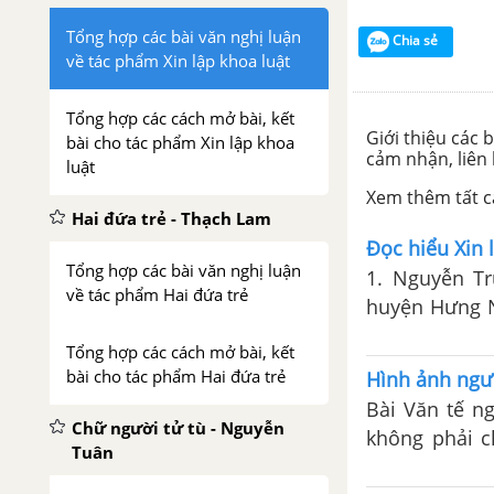
Tổng hợp các bài văn nghị luận
Chia sẻ
về tác phẩm Xin lập khoa luật
Tổng hợp các cách mở bài, kết
Giới thiệu các 
bài cho tác phẩm Xin lập khoa
cảm nhận, liên
luật
Xem thêm tất cả
Hai đứa trẻ - Thạch Lam
Đọc hiểu Xin 
Tổng hợp các bài văn nghị luận
1. Nguyễn Tr
về tác phẩm Hai đứa trẻ
huyện Hưng N
tiếp xúc với
Tổng hợp các cách mở bài, kết
việc canh tân
bài cho tác phẩm Hai đứa trẻ
Hình ảnh ngườ
Bài Văn tế n
Chữ người tử tù - Nguyễn
không phải c
Tuân
Nam thời Trun