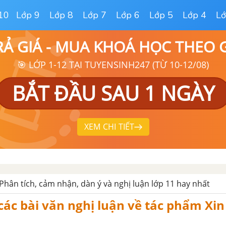
10
Lớp 9
Lớp 8
Lớp 7
Lớp 6
Lớp 5
Lớp 4
Lớ
RẢ GIÁ - MUA KHOÁ HỌC THEO
🎯 LỚP 1-12 TẠI TUYENSINH247 (TỪ 10-12/08)
BẮT ĐẦU SAU 1 NGÀY
XEM CHI TIẾT
Phân tích, cảm nhận, dàn ý và nghị luận lớp 11 hay nhất
ác bài văn nghị luận về tác phẩm Xin