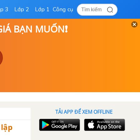
p 3
Lớp 2
Lớp 1
Công cụ
 GIÁ BẠN MUỐN❗
TẢI APP ĐỂ XEM OFFLINE
 lập