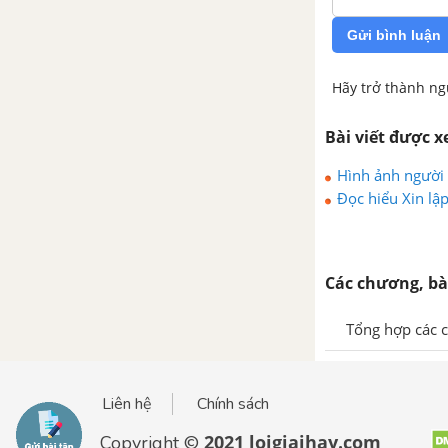
Tổng hợp các bài văn nghị luận
Gửi bình luận
về tác phẩm Chí Phèo
Hãy trở thành ng
Tổng hợp các cách mở bài, kết
bài cho tác phẩm Chí Phèo
Bài viết được 
Cha con nghĩa nặng - Hồ Biểu
Hình ảnh người 
Chánh
Đọc hiểu Xin lập
Tổng hợp các bài văn nghị luận
về tác phẩm Cha con nghĩa nặng
Các chương, bà
Tổng hợp các cách mở bài, kết
Tổng hợp các c
bài cho tác phẩm Cha con nghĩa
nặng
Liên hệ
Chính sách
Vi hành - Nguyễn Ái Quốc
2021 loigiaihay.com
Copyright ©