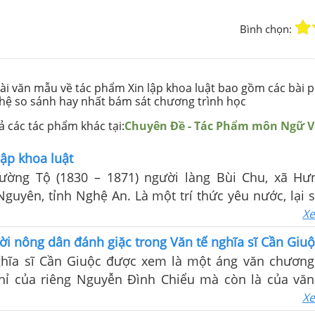
Bình chọn:
bài văn mẫu về tác phẩm Xin lập khoa luật bao gồm các bài p
 hệ so sánh hay nhất bám sát chương trình học
 các tác phẩm khác tại:
Chuyên Đề - Tác Phẩm môn Ngữ 
lập khoa luật
ường Tộ (1830 – 1871) người làng Bùi Chu, xã Hư
guyên, tỉnh Nghệ An. Là một trí thức yêu nước, lại
 văn hoá phương Tây nên ông có nhiều tư tưởng tiến
Xe
 đất nước
i nông dân đánh giặc trong Văn tế nghĩa sĩ Cần Giu
ghĩa sĩ Cần Giuộc được xem là một áng văn chương
hỉ của riêng Nguyễn Đình Chiểu mà còn là của văn
g đại.
Xe