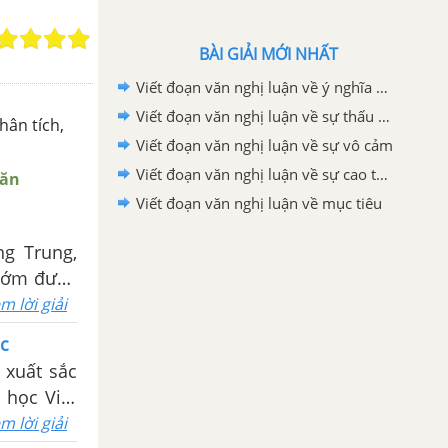
BÀI GIẢI MỚI NHẤT
Viết đoạn văn nghị luận về ý nghĩa của việc tìm ra niềm đam mê thực sự của chính mình trong cuộc sống.
Viết đoạn văn nghị luận về sự thấu cảm
hân tích,
Viết đoạn văn nghị luận về sự vô cảm
Viết đoạn văn nghị luận về sự cao thượng
Văn
Viết đoạn văn nghị luận về mục tiêu
ng Trung,
 sớm được
 bộ trong
m lời giải
ộc
 xuất sắc
 học Việt
m lời giải