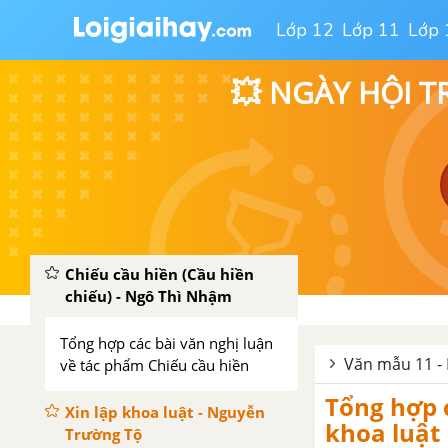
Văn tế nghĩa sĩ Cần Giuộc -
Lớp 12
Lớp 11
Lớp 
Nguyễn Đình Chiểu
💥 NGÀY HỘI T
Tổng hợp các bài văn nghị luận
về tác phẩm Văn tế nghĩa sĩ Cần
Giuộc
Tổng hợp các cách mở bài, kết
bài cho tác phẩm Văn tế nghĩa sĩ
Cần Giuộc
Chiếu cầu hiền (Cầu hiền
chiếu) - Ngô Thì Nhậm
Tổng hợp các bài văn nghị luận
Văn mẫu 11 - 
về tác phẩm Chiếu cầu hiền
Tổng hợp c
Xin lập khoa luật - Nguyễn
khoa luật
Trường Tộ