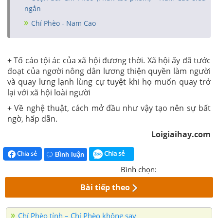
ngắn
Chí Phèo - Nam Cao
+ Tố cáo tội ác của xã hội đương thời. Xã hội ấy đã tước
đoạt của ngơời nông dân lương thiện quyền làm người
và quay lưng lạnh lùng cự tuyệt khi họ muốn quay trở
lại với xã hội loài người
+ Về nghệ thuật, cách mở đầu như vậy tạo nên sự bất
ngờ, hấp dẫn.
Loigiaihay.com
Chia sẻ
Chia sẻ
Bình luận
Bình chọn:
Bài tiếp theo
Chí Phèo tỉnh – Chí Phèo không say