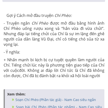
Gợi ý Cách mở đầu truyện
Chí Phèo:
- Truyện ngắn
Chí Phèo
được mở đầu bằng hình ảnh
Chí Phèo uống rượu xong và “hắn vừa đi vừa chửi”.
Nhưng đáp lại tiếng chửi của Chí là sự im lặng đến ghê
người của dân làng Vũ Đại, chỉ có tiếng chó sủa từ xa
vọng lại.
- Ý nghĩa:
+ Nhấn mạnh bi kịch bị cự tuyệt quyền làm người của
Chí. Tiếng chửi lúc này là phương tiện giao tiếp của Chí
với cuộcđời. Không ai đáp lời Chí tức là Chí đã không
còn được, Chí đã bị đánh bật ra khỏi xã hội loài người
Xem thêm:
Soạn Chí Phèo (Phần tác giả) - Nam Cao siêu ngắn
Soạn bài Chí Phèo (Phần tác phẩm) - Nam Cao siêu