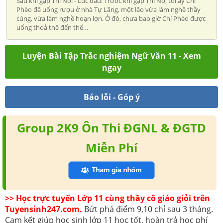
Sau khi gặp Thị Nở: - Lúc đầu: Trước khi gặp Thị Nở, tối ấy Chí
Phèo đã uống rượu ở nhà Tự Lãng, một lão vừa làm nghề thầy
cúng, vừa làm nghề hoạn lợn. Ở đó, chưa bao giờ Chí Phèo được
uống thoả thê đến thế…
Luyện Bài Tập Trắc nghiệm Ngữ Văn 11 - Xem
ngay
Báo lỗi - Góp ý
Group 2K9 Ôn Thi ĐGNL & ĐGTD
Miễn Phí
>> Học trực tuyến Lớp 11 cùng thầy cô giáo giỏi trên
Tuyensinh247.com.
Bứt phá điểm 9,10 chỉ sau 3 tháng.
Cam kết giúp học sinh lớp 11 học tốt, hoàn trả học phí