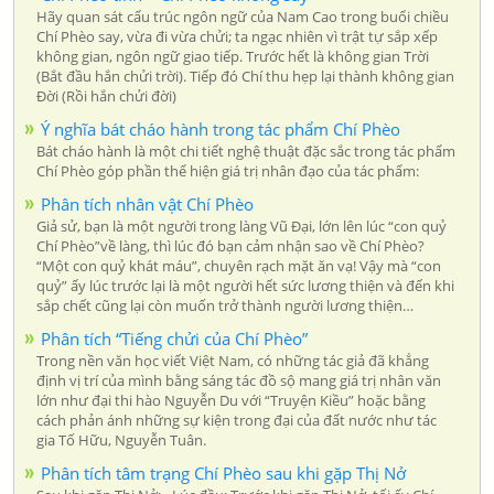
Hãy quan sát cấu trúc ngôn ngữ của Nam Cao trong buổi chiều
Chí Phèo say, vừa đi vừa chửi; ta ngạc nhiên vì trật tự sắp xếp
không gian, ngôn ngữ giao tiếp. Trước hết là không gian Trời
(Bắt đầu hắn chửi trời). Tiếp đó Chí thu hẹp lại thành không gian
Đời (Rồi hắn chửi đời)
Ý nghĩa bát cháo hành trong tác phẩm Chí Phèo
Bát cháo hành là một chi tiết nghệ thuật đặc sắc trong tác phẩm
Chí Phèo góp phần thể hiện giá trị nhân đạo của tác phẩm:
Phân tích nhân vật Chí Phèo
Giả sử, bạn là một người trong làng Vũ Đại, lớn lên lúc “con quỷ
Chí Phèo”về làng, thì lúc đó bạn cảm nhận sao về Chí Phèo?
“Một con quỷ khát máu”, chuyên rạch mặt ăn vạ! Vậy mà “con
quỷ” ấy lúc trước lại là một người hết sức lương thiện và đến khi
sắp chết cũng lại còn muốn trở thành người lương thiện…
Phân tích “Tiếng chửi của Chí Phèo”
Trong nền văn học viết Việt Nam, có những tác giả đã khẳng
định vị trí của mình bằng sáng tác đồ sộ mang giá trị nhân văn
lớn như đại thi hào Nguyễn Du với “Truyện Kiều” hoặc bằng
cách phản ánh những sự kiện trong đại của đất nước như tác
gia Tố Hữu, Nguyễn Tuân.
Phân tích tâm trạng Chí Phèo sau khi gặp Thị Nở