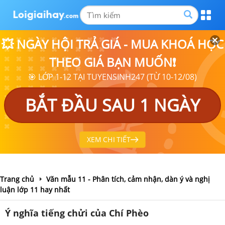
💥 NGÀY HỘI TRẢ GIÁ - MUA KHOÁ HỌC
THEO GIÁ BẠN MUỐN❗
🎯 LỚP 1-12 TẠI TUYENSINH247 (TỪ 10-12/08)
BẮT ĐẦU SAU 1 NGÀY
XEM CHI TIẾT
Trang chủ
Văn mẫu 11 - Phân tích, cảm nhận, dàn ý và nghị
luận lớp 11 hay nhất
Ý nghĩa tiếng chửi của Chí Phèo