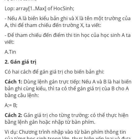
Lop: array[1
.
.Max] of HocSinh;
- Nếu A là biến kiểu bản ghi và X là tên một trường của
A, thi để tham chiếu đến trường X, ta viết:
- Để tham chiếu đến điểm thi tin học của học sinh A ta
viết:
A.Tin
2. Gán giá trị
Có hai cách để gán giá trị cho biến bản ghi:
Cách 1:
Dùng lệnh gán trực tiếp: Nếu A và B là hai biến
bản ghi cùng kiểu, thì ta có thể gán giá trị cùa B cho A
bằng câu lệnh:
A:= B;
Cách 2:
Gán giá trị cho từng trường: có thể thực hiện
bằng lệnh gán hoặc nhập từ bàn phím.
Vi dụ: Chương trình nhập vào từ bàn phím thông tin
của từng học sinh trong lớp, thực hiện xếp loại và đưa