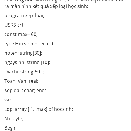
ra màn hình kết quả xếp loại học sinh:
program xep_loai;
USRS crt;
const max= 60;
type Hocsinh = record
hoten: string[30];
ngaysinh: string [10];
Diachi: string[50] ;
Toan, Van: real;
Xeploai : char; end;
var
Lop: array [ 1. .max] of hocsinh;
N,i: byte;
Begin