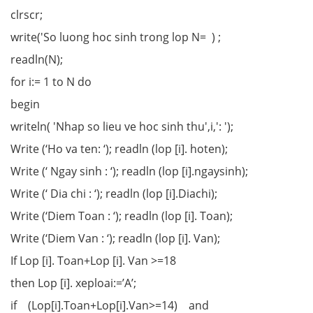
clrscr;
write('So luong hoc sinh trong lop N= ) ;
readln(N);
for i:= 1 to N do
begin
writeln(
'
Nhap so lieu ve hoc sinh thu',i,': ');
Write (‘Ho va ten: ‘); readln (lop [i]. hoten);
Write (‘ Ngay sinh : ‘); readln (lop [i].ngaysinh);
Write (‘ Dia chi : ‘); readln (lop [i].Diachi);
Write (‘Diem Toan : ‘); readln (lop [i]. Toan);
Write (‘Diem Van : ‘); readln (lop [i]. Van);
If Lop [i]. Toan+Lop [i]. Van >=18
then Lop [i]. xeploai:=’A’;
if (Lop[i].Toan+Lop[i].Van>=14) and