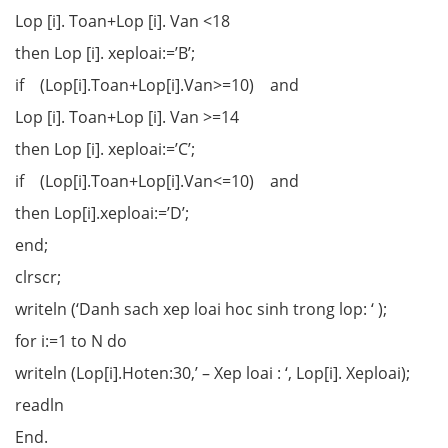
Lop [i]. Toan+Lop [i]. Van <18
then Lop [i]. xeploai:=’B’;
if (Lop[i].Toan+Lop[i].Van>=10) and
Lop [i]. Toan+Lop [i]. Van >=14
then Lop [i]. xeploai:=’C’;
if (Lop[i].Toan+Lop[i].Van<=10) and
then Lop[i].xeploai:=’D’;
end;
clrscr;
writeln (‘Danh sach xep loai hoc sinh trong lop: ‘ );
for i:=1 to N do
writeln (Lop[i].Hoten:30,’ – Xep loai : ‘, Lop[i]. Xeploai);
readln
End.