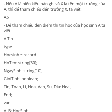
- Nếu A là biến kiểu bản ghi và X là tên một trường của
A, thì để tham chiếu đến trường X, ta viết:
A.x
- Để tham chiếu đến điểm thi tin học của học sinh A ta
viết:
A.Tin
type
Hocsinh = record
HoTen: string[30];
NgaySinh: string[10];
GioiTinh: boolean;
Tin, Toan, Li, Hoa, Van, Su, Dia: Heal;
End;
var
A, B: HocSinh;