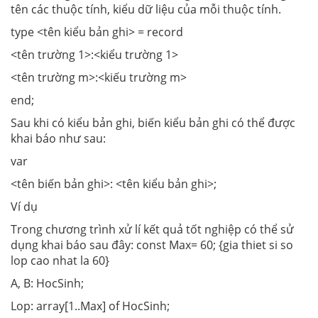
tên các thuộc tính, kiểu dữ liệu của mỗi thuộc tính.
type <tên kiểu bản ghi> = record
<tên trường 1>:<kiểu trường 1>
<tên trường m>:<kiếu trường m>
end;
Sau khi có kiểu bản ghi, biến kiểu bản ghi có thể được
khai báo như sau:
var
<tên biến bản ghi>: <tên kiểu bản ghi>;
Ví dụ
Trong chương trình xử lí kết quả tốt nghiệp có thể sử
dụng khai báo sau đây: const Max= 60; {gia thiet si so
lop cao nhat la 60}
A, B: HocSinh;
Lop: array[1
..
Max] of HocSinh;