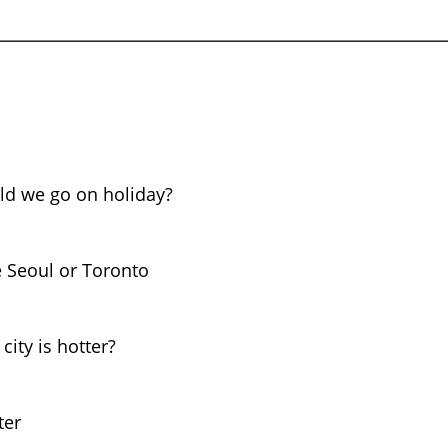
ld we go on holiday?
he Seoul or Toronto
city is hotter?
ter