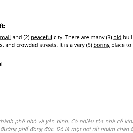
ết:
small
and (2)
peaceful
city. There are many (3)
old
buil
, and crowded streets. It is a very (5)
boring
place to v
ul
thành phố nhỏ và yên bình. Có nhiều tòa nhà cổ kín
à đường phố đông đúc. Đó là một nơi rất nhàm chán 