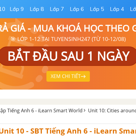
10
Lớp 9
Lớp 8
Lớp 7
Lớp 6
Lớp 5
Lớp 4
Lớ
RẢ GIÁ - MUA KHOÁ HỌC THEO
🎯 LỚP 1-12 TẠI TUYENSINH247 (TỪ 10-12/08)
BẮT ĐẦU SAU 1 NGÀY
XEM CHI TIẾT
 tập Tiếng Anh 6 - iLearn Smart World
Unit 10: Cities aroun
Unit 10 - SBT Tiếng Anh 6 - iLearn Sma