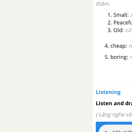
thăm.
Small:
Peacefu
Old:
cũ
4. cheap:
r
5. boring:
Listening
Listen and dr
( Lắng nghe và