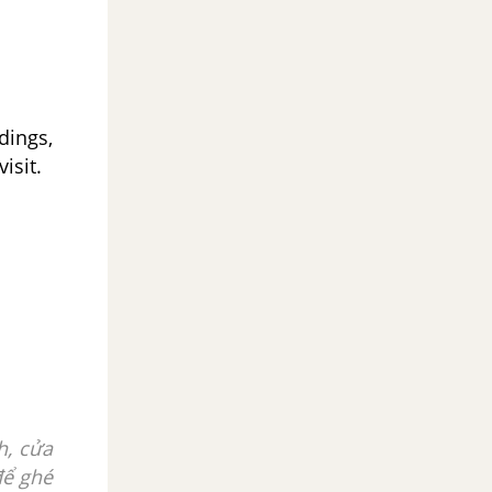
dings,
isit.
h, cửa
để ghé