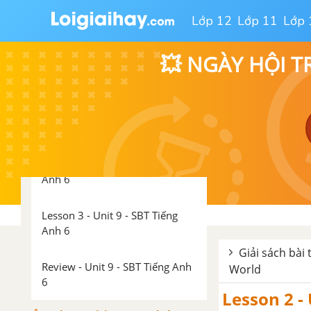
Lớp 12
Lớp 11
Lớp 
Review - Unit 8 - SBT Tiếng Anh
6
💥 NGÀY HỘI T
Unit 9: Houses in the Future
Lesson 1 - Unit 9 - SBT Tiếng
Anh 6
Lesson 2 - Unit 9 - SBT Tiếng
Anh 6
Lesson 3 - Unit 9 - SBT Tiếng
Anh 6
Giải sách bài
Review - Unit 9 - SBT Tiếng Anh
World
6
Lesson 2 - 