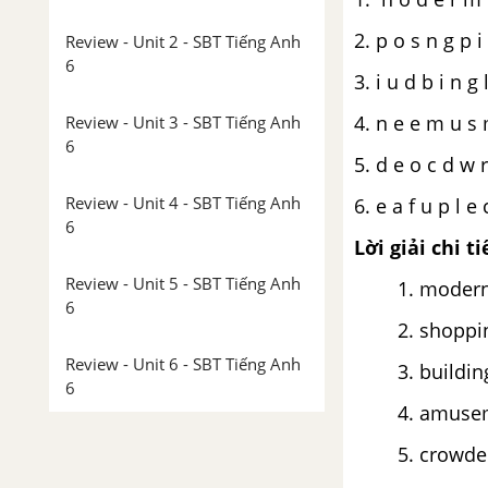
2. p o s n g p 
Review - Unit 2 - SBT Tiếng Anh
6
3. i u d b i n g 
4. n e e m u s
Review - Unit 3 - SBT Tiếng Anh
6
5. d e o c d w r
Review - Unit 4 - SBT Tiếng Anh
6. e a f u p l e 
6
Lời giải chi ti
Review - Unit 5 - SBT Tiếng Anh
modern
6
shoppi
Review - Unit 6 - SBT Tiếng Anh
buildin
6
amusem
Review - Unit 7 - SBT Tiếng Anh
crowde
6