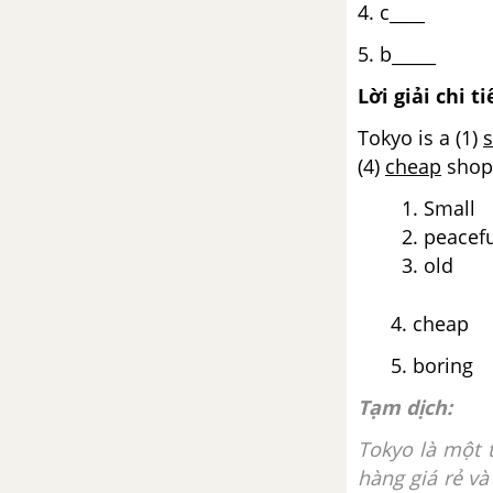
4. c____
5. b_____
Lời giải chi ti
Tokyo is a (1)
(4)
cheap
shops
Small
peacef
old
4. cheap
5. boring
Tạm dịch:
Tokyo là một 
hàng giá rẻ v