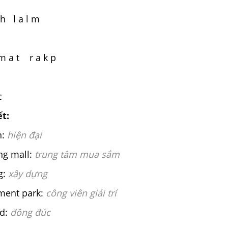
i h l a l m
l
 m a t r a k p
c
ết:
:
hiện đại
ng mall:
trung tâm mua sắm
g:
xây dựng
ent park:
công viên giải trí
d:
đông đúc