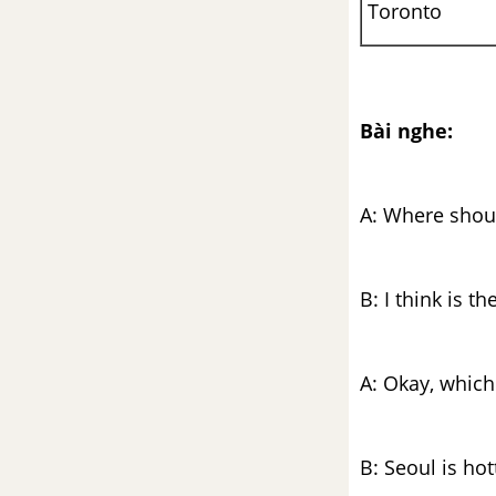
Toronto
Bài nghe:
A: Where shou
B: I think is t
A: Okay, which 
B: Seoul is hot