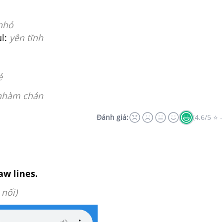
nhỏ
l:
yên tĩnh
ẻ
nhàm chán
Đánh giá:
(4.6/5 ⭐ 
aw lines.
 nối)