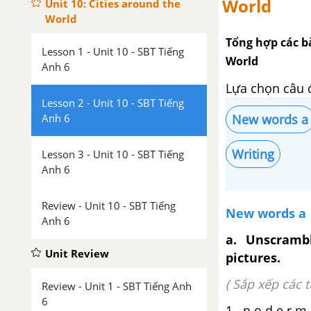
World
Unit 10: Cities around the
World
Tổng hợp các bà
Lesson 1 - Unit 10 - SBT Tiếng
World
Anh 6
Lựa chọn câu 
Lesson 2 - Unit 10 - SBT Tiếng
Anh 6
New words a
Writing
Lesson 3 - Unit 10 - SBT Tiếng
Anh 6
Review - Unit 10 - SBT Tiếng
New words a
Anh 6
a. Unscramb
Unit Review
pictures.
( Sắp xếp các 
Review - Unit 1 - SBT Tiếng Anh
6
1. n o d e r m