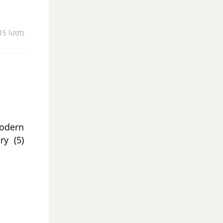
15 lượt)
odern
ry (5)