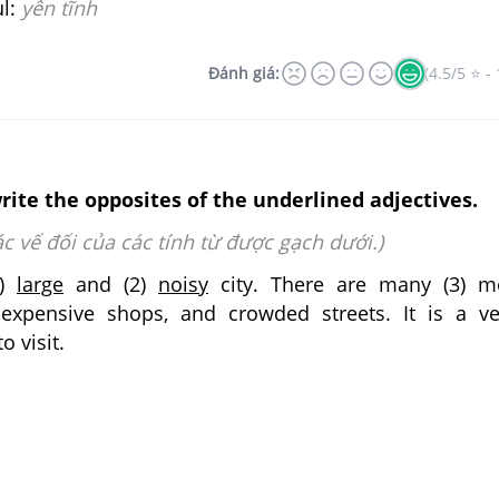
l:
yên tĩnh
Đánh giá:
(4.5/5 ⭐ - 
rite the opposites of the underlined adjectives.
ác vế đối của các tính từ được gạch dưới.)
1)
large
and (2)
noisy
city. There are many (3) m
) expensive shops, and crowded streets. It is a ve
o visit.