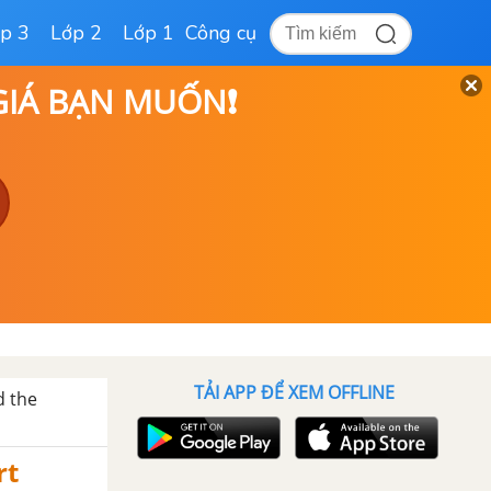
p 3
Lớp 2
Lớp 1
Công cụ
 GIÁ BẠN MUỐN❗
TẢI APP ĐỂ XEM OFFLINE
d the
rt