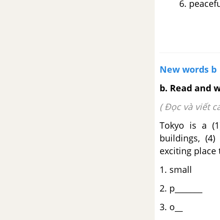
peacefu
Review - Unit 8 - SBT Tiếng Anh
6
Review - Unit 9 - SBT Tiếng Anh
6
New words b
b. Read and w
Review - Unit 10 - SBT Tiếng
Anh 6
( Đọc và viết c
Tokyo is a (
buildings, (4
exciting place t
1. small
2. p_______
3. o__