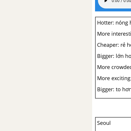
Hotter: nóng
More interest
Cheaper: rẻ 
Bigger: lớn h
More crowde
More exciting
Bigger: to hơ
Seoul