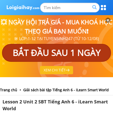
💥 NGÀY HỘI TRẢ GIÁ - MUA KHOÁ HỌC
THEO GIÁ BẠN MUỐN❗
🎯 LỚP 1-12 TẠI TUYENSINH247 (TỪ 10-12/08)
BẮT ĐẦU SAU 1 NGÀY
XEM CHI TIẾT
Trang chủ
Giải sách bài tập Tiếng Anh 6 - iLearn Smart World
Lesson 2 Unit 2 SBT Tiếng Anh 6 - iLearn Smart
World