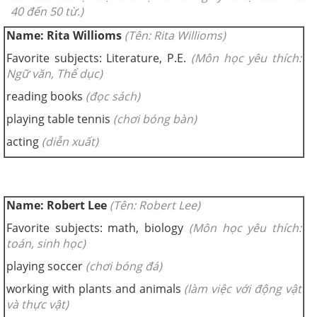
40 đến 50 từ.)
Name: Rita Willioms
(Tên: Rita Willioms)
Favorite subjects: Literature, P.E.
(Môn học yêu thích:
Ngữ văn, Thể dục)
reading books
(đọc sách)
playing table tennis
(chơi bóng bàn)
acting
(diễn xuất)
Name: Robert Lee
(Tên: Robert Lee)
Favorite subjects: math, biology
(Môn học yêu thích:
toán, sinh học)
playing soccer
(chơi bóng đá)
working with plants and animals
(làm việc với động vật
và thực vật)