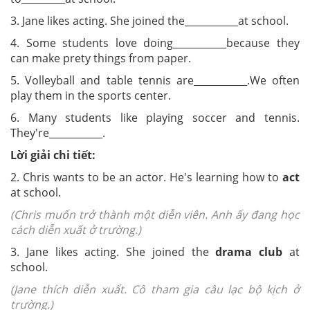
3. Jane likes acting. She joined the
___________
at school.
4. Some students love doing___________
because they
can make prety things from paper.
5. Volleyball and table tennis are___________
.We often
play them in the sports center.
6. Many students like playing soccer and tennis.
They're___________.
Lời giải chi tiết:
2. Chris wants to be an actor. He's learning how to
act
at school.
(Chris muốn trở thành một diễn viên. Anh ấy đang học
cách diễn xuất ở trường.)
3. Jane likes acting. She joined the
drama club
at
school.
(Jane thích diễn xuất. Cô tham gia câu lạc bộ kịch ở
trường.)