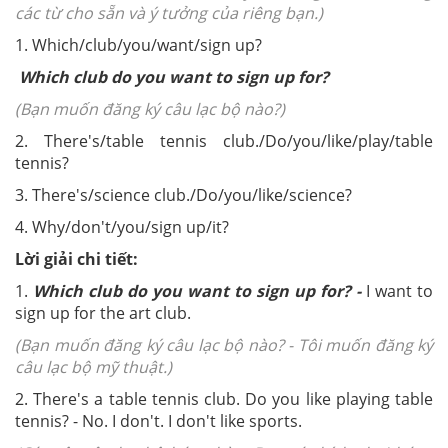
các từ cho sẵn và ý tưởng của riêng bạn.)
1. Which/club/you/want/sign up?
Which club do you want to sign up for?
(Bạn muốn đăng ký câu lạc bộ nào?)
2. There's/table tennis club./Do/you/like/play/table
tennis?
3. There's/science club./Do/you/like/science?
4. Why/don't/you/sign up/it?
Lời giải chi tiết:
1.
Which club do you want to sign up for? -
I want to
sign up for the art club.
(Bạn muốn đăng ký câu lạc bộ nào? -
Tôi muốn đăng ký
câu lạc bộ mỹ thuật.)
2.
There's a table tennis club. Do you like playing table
tennis? - No. I don't. I don't like sports.