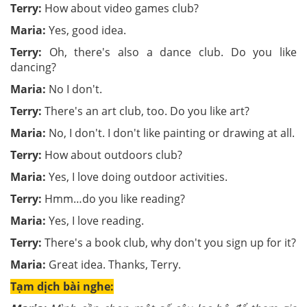
Terry:
How about video games club?
Maria:
Yes, good idea.
Terry:
Oh, there's also a dance club. Do you like
dancing?
Maria:
No I don't.
Terry:
There's an art club, too. Do you like art?
Maria:
No, I don't. I don't like painting or drawing at all.
Terry:
How about outdoors club?
Maria:
Yes, I love doing outdoor activities.
Terry:
Hmm…do you like reading?
Maria:
Yes, I love reading.
Terry:
There's a book club, why don't you sign up for it?
Maria:
Great idea. Thanks, Terry.
Tạm dịch bài nghe: