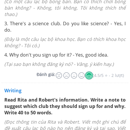
(Có một câu lạc bộ bóng bàn. Bạn có thích chơi bóng
bàn không? -
Không, tôi không. Tôi không thích thể
thao.)
3. Th
ere's a science club. Do you like science? - Yes, I
do.
(Đây là một câu lạc bộ khoa học. Bạn có thích khoa học
không? -
Tôi có.)
4.
Why don't you sign up for it? - Yes, good idea.
(Tại sao bạn không đăng ký nó? -
Vâng, ý kiến hay.)
Đánh giá:
(4.5/5 ⭐ - 2 lượt)
Writing
Read Rita and Robert's information. Write a note to
suggest which club they
should sign up for and why.
Write 40 to 50 words.
(Đọc thông tin của Rita và Robert. Viết một ghi chú để
đề xuất câu lạc bộ nào họ nên đăng ký và tại sao. Viết