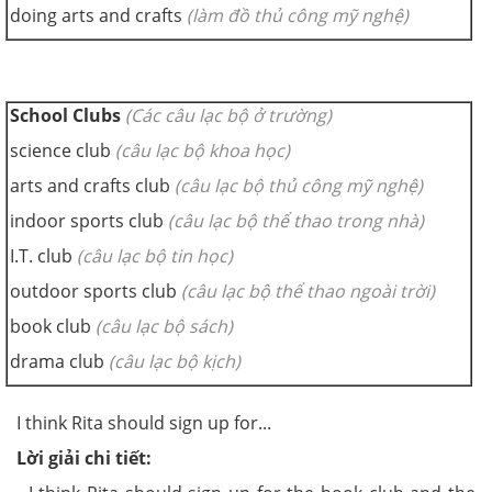
doing arts and crafts
(làm đồ thủ công mỹ nghệ)
School Clubs
(Các câu lạc bộ ở trường)
science club
(câu lạc bộ khoa học)
arts and crafts club
(câu lạc bộ thủ công mỹ nghệ)
indoor sports club
(câu lạc bộ thể thao trong nhà)
I.T. club
(câu lạc bộ tin học)
outdoor sports club
(câu lạc bộ thể thao ngoài trời)
book club
(câu lạc bộ sách)
drama club
(câu lạc bộ kịch)
I think Rita should sign up for...
Lời giải chi tiết: