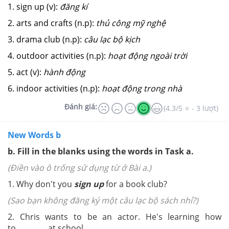
1. sign up (v):
đăng kí
2. arts and crafts (n.p):
thủ công mỹ nghệ
3. drama club (n.p):
câu lạc bộ kịch
4. outdoor activities (n.p):
hoạt động ngoài trời
5. act (v):
hành động
6. indoor activities (n.p):
hoạt động trong nhà
Đánh giá:
(4.3/5 ⭐ - 3 lượt)
New Words b
b. Fill in the blanks using the words in Task a.
(Điền vào ô trống sử dụng từ ở Bài a.)
1. Why don't you
sign up
for a book club?
(Sao bạn không đăng ký một câu lạc bộ sách nhỉ?)
2. Chris wants to be an actor. He's learning how
to
_________
at school.