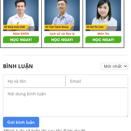
BÌNH LUẬN
Gửi bình luận
*Bình luận sẽ hiển thị sau khi được duyệt