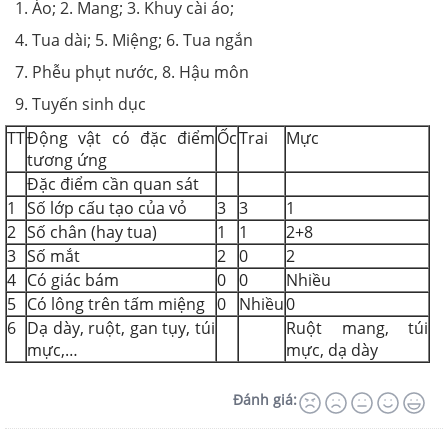
1. Áo; 2. Mang; 3. Khuy cài áo;
4. Tua dài; 5. Miệng; 6. Tua ngắn
7. Phễu phụt nước, 8. Hậu môn
9. Tuyến sinh dục
TT
Động vật có đặc điểm
Ốc
Trai
Mực
tương ứng
Đặc điểm cần quan sát
1
Số lớp cấu tạo của vỏ
3
3
1
2
Số chân (hay tua)
1
1
2+8
3
Số mắt
2
0
2
4
Có giác bám
0
0
Nhiều
5
Có lông trên tấm miệng
0
Nhiều
0
6
Dạ dày, ruột, gan tụy, túi
Ruột mang, túi
mực,…
mực, dạ dày
Đánh giá: