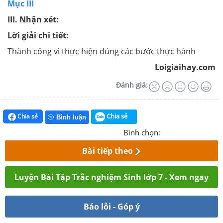
Mục III
III. Nhận xét:
Lời giải chi tiết:
Thành công vì thực hiện đúng các bước thực hành
Loigiaihay.com
Đánh giá:
Chia sẻ
Chia sẻ
Bình luận
Bình chọn:
Bài tiếp theo
Luyện Bài Tập Trắc nghiệm Sinh lớp 7 - Xem ngay
Báo lỗi - Góp ý