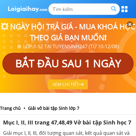
💥 NGÀY HỘI TRẢ GIÁ - MUA KHOÁ HỌC
THEO GIÁ BẠN MUỐN❗
🎯 LỚP 1-12 TẠI TUYENSINH247 (TỪ 10-12/08)
BẮT ĐẦU SAU 1 NGÀY
XEM CHI TIẾT
Trang chủ
Giải vở bài tập Sinh lớp 7
Mục I, II, III trang 47,48,49 Vở bài tập Sinh học 7
Giải mục I, II, III, đối tượng quan sát, kết quả quan sát và