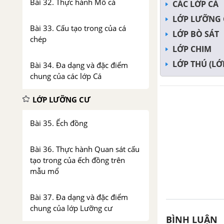
Bài 32. Thực hành Mổ cá
CÁC LỚP CÁ
LỚP LƯỠNG
Bài 33. Cấu tạo trong của cá
LỚP BÒ SÁT
chép
LỚP CHIM
LỚP THÚ (LỚ
Bài 34. Đa dạng và đặc điểm
chung của các lớp Cá
LỚP LƯỠNG CƯ
Bài 35. Ếch đồng
Bài 36. Thực hành Quan sát cấu
tạo trong của ếch đồng trên
mẫu mổ
Bài 37. Đa dạng và đặc điểm
chung của lớp Lưỡng cư
BÌNH LUẬN