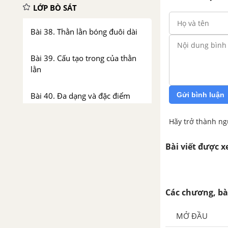
LỚP BÒ SÁT
Bài 38. Thằn lằn bóng đuôi dài
Bài 39. Cấu tạo trong của thằn
lằn
Gửi bình luận
Bài 40. Đa dạng và đặc điểm
chung của lớp Bò sát
Hãy trở thành ng
LỚP CHIM
Bài viết được 
Bài 41. Chim bồ câu
Bài 42. Thực hành Quan sát bộ
Các chương, bà
xương, mẫu mổ chim bồ câu
MỞ ĐẦU
Bài 43. Cấu tạo trong của chim