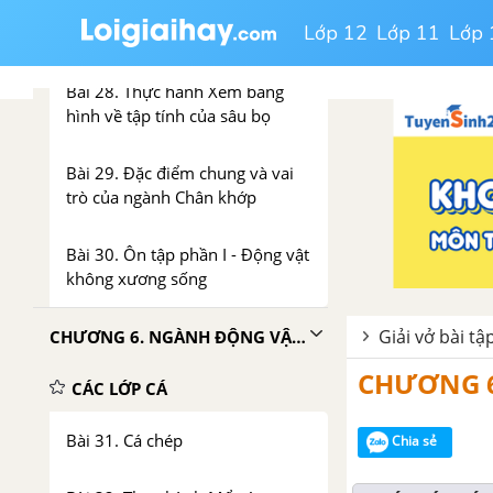
Bài 27. Đa dạng và đặc điểm
Lớp 12
Lớp 11
Lớp 
chung của lớp Sâu bọ
Bài 28. Thực hành Xem băng
hình về tập tính của sâu bọ
Bài 29. Đặc điểm chung và vai
trò của ngành Chân khớp
Bài 30. Ôn tập phần I - Động vật
không xương sống
Giải vở bài tậ
CHƯƠNG 6. NGÀNH ĐỘNG VẬT CÓ XƯƠNG SỐNG
CHƯƠNG 6
CÁC LỚP CÁ
Bài 31. Cá chép
Chia sẻ