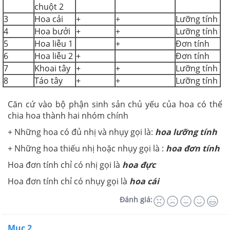
chuột 2
3
Hoa cải
+
+
Lưỡng tính
4
Hoa bưởi
+
+
Lưỡng tính
5
Hoa liễu 1
+
Đơn tính
6
Hoa liễu 2
+
Đơn tính
7
Khoai tây
+
+
Lưỡng tính
8
Táo tây
+
+
Lưỡng tính
Căn cứ vào bộ phận sinh sản chủ yếu của hoa có thể
chia hoa thành hai nhóm chính
+ Những hoa có đủ nhị và nhụy gọi là:
hoa lưỡng tính
+ Những hoa thiếu nhị hoặc nhụy gọi là :
hoa đơn tính
Hoa đơn tính chỉ có nhị gọi là
hoa đực
Hoa đơn tính chỉ có nhụy gọi là
hoa cái
Đánh giá:
Mục 2