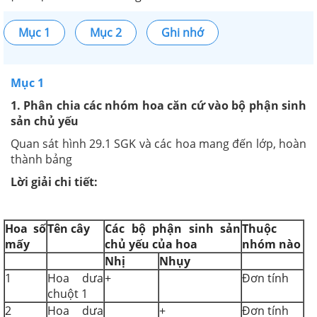
Mục 1
Mục 2
Ghi nhớ
Mục 1
1. Phân chia các nhóm hoa căn cứ vào bộ phận sinh
sản chủ yếu
Quan sát hình 29.1 SGK và các hoa mang đến lớp, hoàn
thành bảng
Lời giải chi tiết:
Hoa số
Tên cây
Các bộ phận sinh sản
Thuộc
mấy
chủ yếu của hoa
nhóm nào
Nhị
Nhụy
1
Hoa dưa
+
Đơn tính
chuột 1
2
Hoa dưa
+
Đơn tính