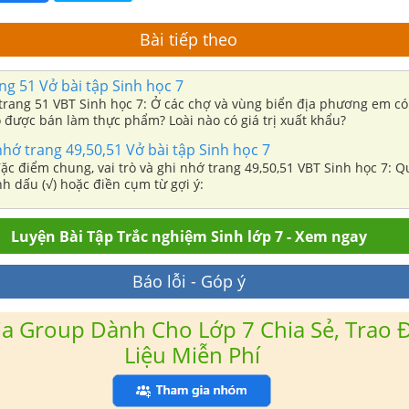
Bài tiếp theo
ng 51 Vở bài tập Sinh học 7
 trang 51 VBT Sinh học 7: Ở các chợ và vùng biển địa phương em có 
được bán làm thực phẩm? Loài nào có giá trị xuất khẩu?
 nhớ trang 49,50,51 Vở bài tập Sinh học 7
, đặc điểm chung, vai trò và ghi nhớ trang 49,50,51 VBT Sinh học 7: 
nh dấu (√) hoặc điền cụm từ gợi ý:
Luyện Bài Tập Trắc nghiệm Sinh lớp 7 - Xem ngay
Báo lỗi - Góp ý
a Group Dành Cho Lớp 7 Chia Sẻ, Trao Đ
Liệu Miễn Phí