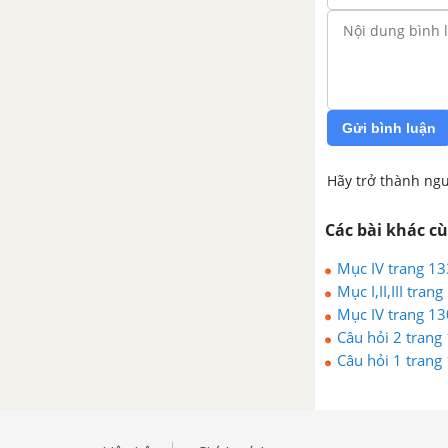
Bài 44. Đa dạng và đặc điểm
chung của lớp Chim
Bài 45. Thực hành Xem băng
hình về đời sống và tập tính của
Gửi bình luận
chim
Hãy trở thành ngư
LỚP THÚ (LỚP CÓ VÚ)
Các bài khác c
Bài 46. Thỏ
Mục IV trang 13
Bài 47. Cấu tạo trong của thỏ
Mục I,II,III tra
Mục IV trang 13
Câu hỏi 2 trang
Bài 48. Đa dạng của lớp Thú, bộ
Câu hỏi 1 trang
Thú huyết, bộ Thú túi
Bài 49. Đa dạng của lớp Thú
(tiếp theo), bộ Dơi và bộ Cá voi