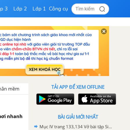
p 3
Lớp 2
Lớp 1
Công cụ
TẢI APP ĐỂ XEM OFFLINE
 Thân mềm
 bơi nhanh
BÀI GIẢI MỚI NHẤT
Mục IV trang 133,134 Vở bài tập Sinh học 7