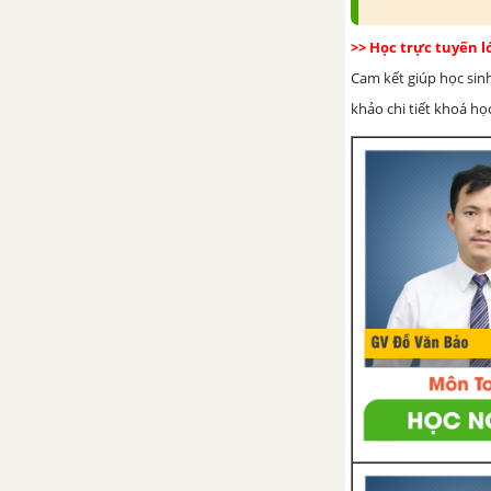
Bài 33. Cấu tạo trong của cá
>> Học trực tuyến 
chép
Cam kết giúp học sin
khảo chi tiết khoá học
Bài 34. Đa dạng và đặc điểm
chung của các lớp Cá
LỚP LƯỠNG CƯ
Bài 35. Ếch đồng
Bài 36. Thực hành Quan sát cấu
tạo trong của ếch đồng trên
mẫu mổ
Bài 37. Đa dạng và đặc điểm
chung của lớp Lưỡng cư
LỚP BÒ SÁT