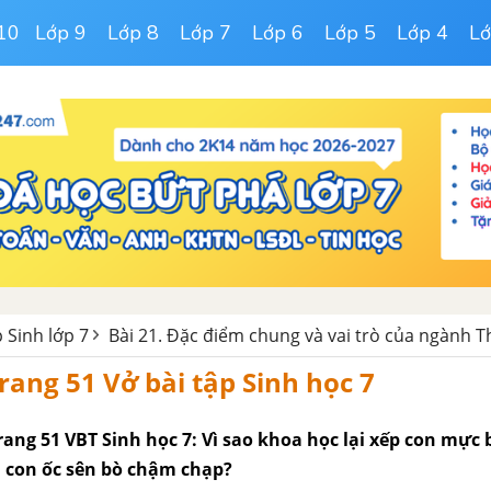
10
Lớp 9
Lớp 8
Lớp 7
Lớp 6
Lớp 5
Lớp 4
Lớ
p Sinh lớp 7
Bài 21. Đặc điểm chung và vai trò của ngành
trang 51 Vở bài tập Sinh học 7
trang 51 VBT Sinh học 7: Vì sao khoa học lại xếp con mực
 con ốc sên bò chậm chạp?