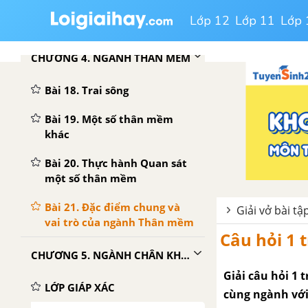
đặc điểm chung của ngành Giun
Lớp 12
Lớp 11
Lớp 
đốt
CHƯƠNG 4. NGÀNH THÂN MỀM
Bài 18. Trai sông
Bài 19. Một số thân mềm
khác
Bài 20. Thực hành Quan sát
một số thân mềm
Bài 21. Đặc điểm chung và
Giải vở bài tậ
vai trò của ngành Thân mềm
Câu hỏi 1 
CHƯƠNG 5. NGÀNH CHÂN KHỚP
Giải câu hỏi 1 
LỚP GIÁP XÁC
cùng ngành với