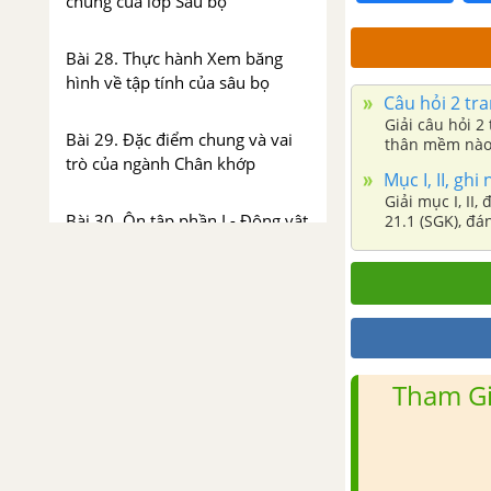
chung của lớp Sâu bọ
Bài 28. Thực hành Xem băng
hình về tập tính của sâu bọ
Câu hỏi 2 tra
Giải câu hỏi 2
Bài 29. Đặc điểm chung và vai
thân mềm nào 
trò của ngành Chân khớp
Mục I, II, ghi
Giải mục I, II
Bài 30. Ôn tập phần I - Động vật
21.1 (SGK), đá
không xương sống
CHƯƠNG 6. NGÀNH ĐỘNG VẬT CÓ XƯƠNG SỐNG
CÁC LỚP CÁ
Tham Gi
Bài 31. Cá chép
Bài 32. Thực hành Mổ cá