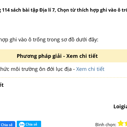
g 114 sách bài tập Địa lí 7, Chọn từ thích hợp ghi vào ô t
hợp ghi vào ô trống trong sơ đồ dưới đây:
Phương pháp giải - Xem chi tiết
thức môi trường ôn đới lục địa -
Xem chi tiết
ết
Loig
Bình chọn:
Chia sẻ
Chia sẻ