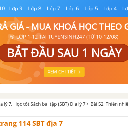
10
Lớp 9
Lớp 8
Lớp 7
Lớp 6
Lớp 5
Lớp 4
Lớ
RẢ GIÁ - MUA KHOÁ HỌC THEO
🎯 LỚP 1-12 TẠI TUYENSINH247 (TỪ 10-12/08)
BẮT ĐẦU SAU 1 NGÀY
XEM CHI TIẾT
ịa lý 7, Học tốt Sách bài tập (SBT) Địa lý 7
Bài 52: Thiên nhi
trang 114 SBT địa 7