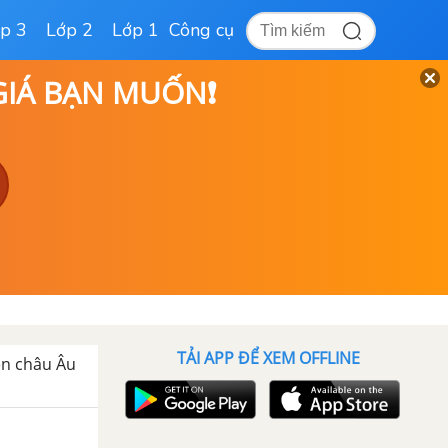
p 3
Lớp 2
Lớp 1
Công cụ
 GIÁ BẠN MUỐN❗
TẢI APP ĐỂ XEM OFFLINE
ên châu Âu