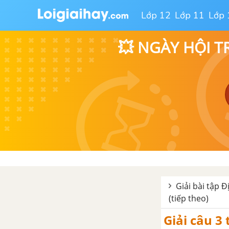
Lớp 12
Lớp 11
Lớp 
Chương 4. Môi trường đới
lạnh. Hoạt động kinh tế của
con người ở đới lạnh
💥 NGÀY HỘI T
Bài 21: Môi trường đới lạnh
Bài 22: Hoạt động kinh tế của
con người ở đới lạnh
Chương 5. Môi trường vùng
núi. Hoạt động kinh tế của
con người ở vùng núi
Bài 23: Môi trường vùng núi
Giải bài tập Đ
(tiếp theo)
PHẦN 3. THIÊN NHIÊN VÀ CON NGƯỜI Ở CÁC CHÂU LỤC
Giải câu 3 
Bài 25: Thế giới rộng lớn và