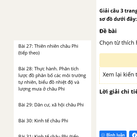
đa dạng
Giải câu 3 tran
Chương 6. Châu Phi
sơ đồ dưới đây:
Bài 26: Thiên nhiên châu Phi
Đề bài
Chọn từ thích 
Bài 27: Thiên nhiên châu Phi
(tiếp theo)
Bài 28: Thực hành. Phân tích
Xem lại kiến 
lược đồ phân bố các môi trường
tự nhiên, biểu đồ nhiệt độ và
lượng mưa ở châu Phi
Lời giải chi ti
Bài 29: Dân cư, xã hội châu Phi
Bài 30: Kinh tế châu Phi
Bình luận
Bài 31: Kinh tế châu Phi (tiếp