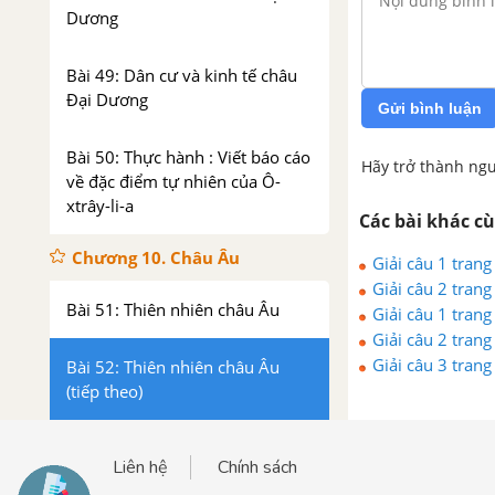
Dương
Bài 49: Dân cư và kinh tế châu
Đại Dương
Gửi bình luận
Bài 50: Thực hành : Viết báo cáo
Hãy trở thành ngư
về đặc điểm tự nhiên của Ô-
xtrây-li-a
Các bài khác c
Chương 10. Châu Âu
Giải câu 1 trang
Giải câu 2 trang
Bài 51: Thiên nhiên châu Âu
Giải câu 1 trang
Giải câu 2 trang
Giải câu 3 trang
Bài 52: Thiên nhiên châu Âu
(tiếp theo)
Bài 53: Thực hành : Đọc, phân
Liên hệ
Chính sách
tích lược đồ, biểu đồ nhiệt độ và