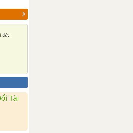
i đây:
ổi Tài