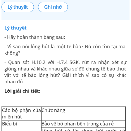
Lý thuyết
Ghi nhớ
Lý thuyết
- Hãy hoàn thành bảng sau:
-
Vì sao nói lông hút là một tế bào? Nó còn tồn tại mãi
không?
- Quan sát H.10.2 với H.7.4 SGK, rút ra nhận xét sự
giống nhau và khác nhau giữa sơ đồ chung tế bào thực
vật với tế bào lông hút? Giải thích vì sao có sự khác
nhau đó
Lời giải chi tiết:
Các bộ phận của
Chức năng
miền hút
Biểu bì
Bảo vệ bộ phận bên trong của rễ
Lông hút có tác dụng hút nước và