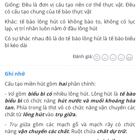
Giống: Đều là đơn vị cấu tạo nên cơ thể thực vật. Đều
có cấu tạo chung của tế bào thực vật
Khác: tế bào lông hút có không bào to, không có lục
lạp, vị trí nhân luôn nằm ở đầu lông hút
Có sự khác nhau đó là do tế bào lông hút là tế bào biểu
bì kéo dài
Đánh giá:
Ghi nhớ
Cấu tạo miền hút gồm
hai
phần chính:
-
Vỏ
gồm
biểu bì có
nhiều lông hút. Lông hút là
tế bào
biểu bì
có chức năng
hút nước và muối khoáng hòa
tan.
Phía trong là thịt vỏ có chức năng vận chuyển các
chất từ
lông hút
vào
trụ giữa.
-
Trụ giữa
gồm các mạch gỗ và mạch rây có chức
năng
vận chuyển các chất
. Ruột chứa
chất dự trữ.