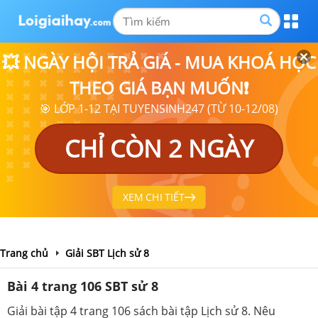
💥 NGÀY HỘI TRẢ GIÁ - MUA KHOÁ HỌC
THEO GIÁ BẠN MUỐN❗
🎯 LỚP 1-12 TẠI TUYENSINH247 (TỪ 10-12/08)
CHỈ CÒN 2 NGÀY
XEM CHI TIẾT
Trang chủ
Giải SBT Lịch sử 8
Bài 4 trang 106 SBT sử 8
Giải bài tập 4 trang 106 sách bài tập Lịch sử 8. Nêu