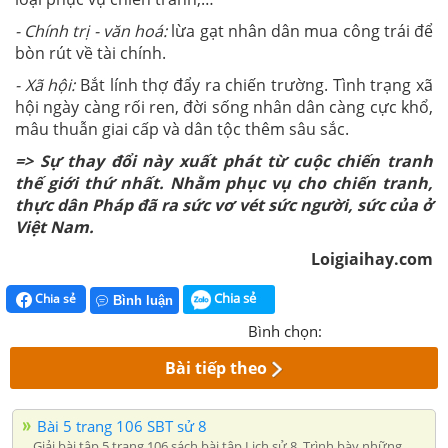
- Chính trị - văn hoá:
lừa gạt nhân dân mua công trái để
bòn rút về tài chính.
- Xã hội:
Bắt lính thợ đẩy ra chiến trường. Tình trạng xã
hội ngày càng rối ren, đời sống nhân dân càng cực khổ,
mâu thuẫn giai cấp và dân tộc thêm sâu sắc.
=> Sự thay đổi này xuất phát từ cuộc chiến tranh
thế giới thứ nhất. Nhằm phục vụ cho chiến tranh,
thực dân Pháp đã ra sức vơ vét sức người, sức của ở
Việt Nam.
Loigiaihay.com
Chia sẻ
Chia sẻ
Bình luận
Bình chọn:
Bài tiếp theo
Bài 5 trang 106 SBT sử 8
Giải bài tập 5 trang 106 sách bài tập Lịch sử 8. Trình bày những