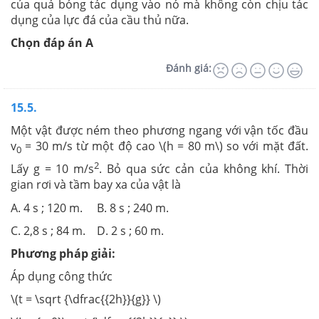
của quả bóng tác dụng vào nó mà không còn chịu tác
dụng của lực đá của cầu thủ nữa.
Chọn đáp án A
Đánh giá:
15.5.
Một vật được ném theo phương ngang với vận tốc đầu
v
= 30 m/s từ một độ cao \(h = 80 m\) so với mặt đất.
0
2
Lấy g = 10 m/s
. Bỏ qua sức cản của không khí
.
Thời
gian rơi và tầm bay xa của vật là
A. 4 s ; 120 m. B. 8 s ; 240 m.
C. 2,8 s ; 84 m. D. 2 s ; 60 m.
Phương pháp giải:
Áp dụng công thức
\(t = \sqrt {\dfrac{{2h}}{g}} \)