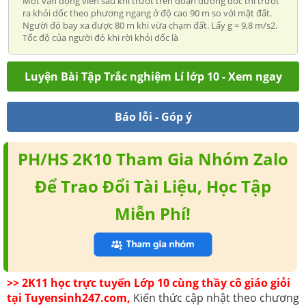
Một vận động viên sau khi trượt trên đoạn đường dốc thì trượt
ra khỏi dốc theo phương ngang ở độ cao 90 m so với mặt đất.
Người đó bay xa được 80 m khi vừa chạm đất. Lấy g = 9,8 m/s2.
Tốc độ của người đó khi rời khỏi dốc là
Luyện Bài Tập Trắc nghiệm Lí lớp 10 - Xem ngay
Báo lỗi - Góp ý
PH/HS 2K10 Tham Gia Nhóm Zalo
Để Trao Đổi Tài Liệu, Học Tập
Miễn Phí!
>> 2K11 học trực tuyến Lớp 10 cùng thầy cô giáo giỏi
tại Tuyensinh247.com,
Kiến thức cập nhật theo chương