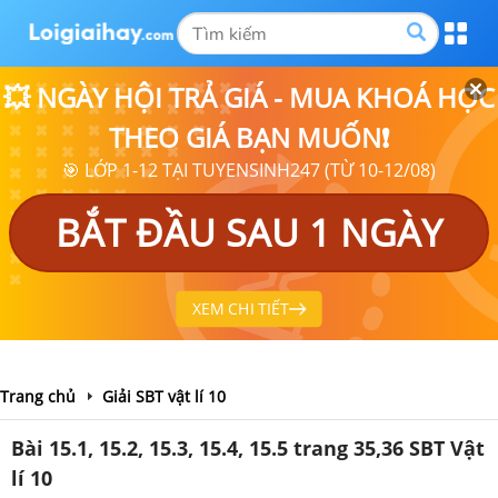
💥 NGÀY HỘI TRẢ GIÁ - MUA KHOÁ HỌC
THEO GIÁ BẠN MUỐN❗
🎯 LỚP 1-12 TẠI TUYENSINH247 (TỪ 10-12/08)
BẮT ĐẦU SAU 1 NGÀY
XEM CHI TIẾT
Trang chủ
Giải SBT vật lí 10
Bài 15.1, 15.2, 15.3, 15.4, 15.5 trang 35,36 SBT Vật
lí 10