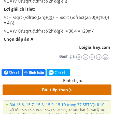
\(L = {v_0}\sqrt {\dfrac{{2h}}{g}} \)
Lời giải chi tiết:
\(t = \sqrt {\dfrac{{2h}}{g}} = \sqrt {\dfrac{{2.80}}{{10}}}
= 4s\)
\(L = {v_0}\sqrt {\dfrac{{2h}}{g}} = 30.4 = 120m\)
Chọn đáp án A
Loigiaihay.com
Đánh giá:
Chia sẻ
Chia sẻ
Bình luận
Bình chọn:
Bài tiếp theo
Bài 15.6, 15.7, 15.8, 15.9, 15.10 trang 37 SBT Vật lí 10
Giải bài 15.6, 15.7, 15.8, 15.9, 15.10 trang 37 sách bài tập vật lý 10.