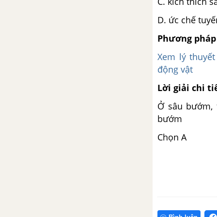
C. kích thích 
D. ức chế tuyế
Phương pháp 
Xem lý thuyết
động vật
Lời giải chi ti
Ở sâu bướm, t
bướm
Chọn A