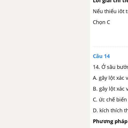
Lời giải chi ti
Nếu thiếu iôt 
Chọn C
Câu 14
14. Ở sâu bướ
A. gây lột xác
B. gây lột xác
C. ức chế biế
D. kích thích th
Phương pháp 