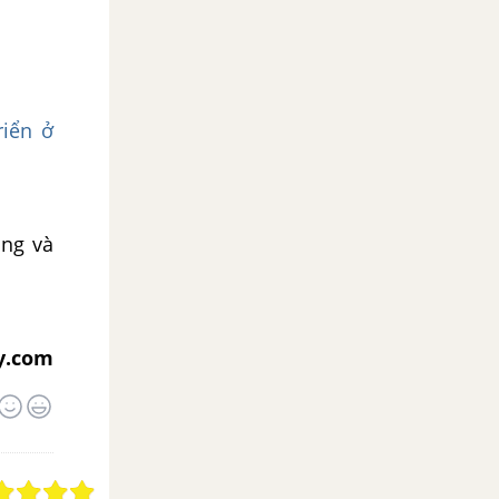
riển ở
ộng và
y.com