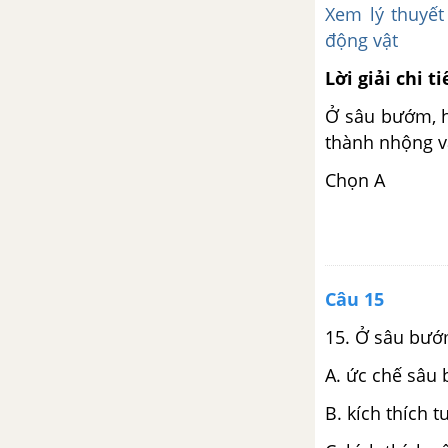
Xem lý thuyết
động vật
Lời giải chi ti
Ở sâu bướm, h
thành nhộng 
Chọn A
Câu 15
15. Ở sâu bướm
A. ức chế sâu
B. kích thích t