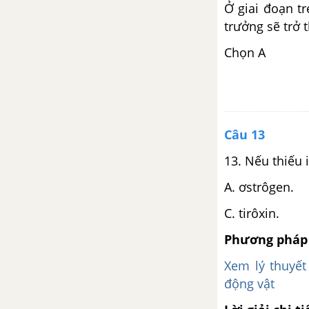
Ở giai đoạn t
trưởng sẽ trở
Chọn A
Câu 13
13. Nếu thiếu
A. ơstrôg
C. tirôxi
Phương pháp 
Xem lý thuyết
động vật