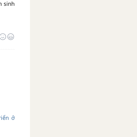
n sinh
riển ở