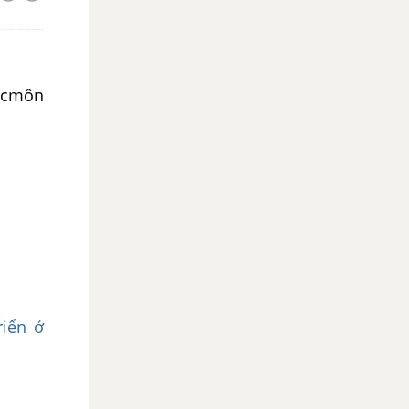
oocmôn
riển ở