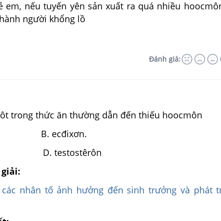
rẻ em, nếu tuyến yên sản xuất ra quá nhiều hoocmô
 thành người khổng lồ
Đánh giá:
 iôt trong thức ăn thường dẫn đến thiếu hoocmôn
en. B. ecđixơn.
n. D. testostêrôn
giải:
 các nhân tố ảnh hưởng đến sinh trưởng và phát t