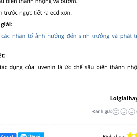
sâu biến thành nhộng và bướm.
n trước ngực tiết ra ecđixơn.
giải:
 các nhân tố ảnh hưởng đến sinh trưởng và phát t
ết:
ác dụng của juvenin là ức chế sâu biến thành nh
Loigiaiha
Đánh giá:
Bình chọn:
Chia sẻ
Chia sẻ