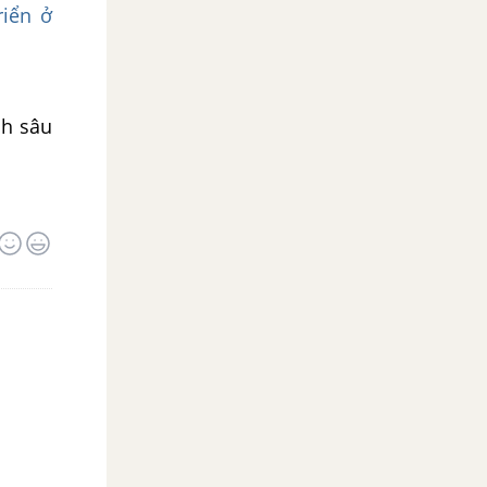
riển ở
ch sâu