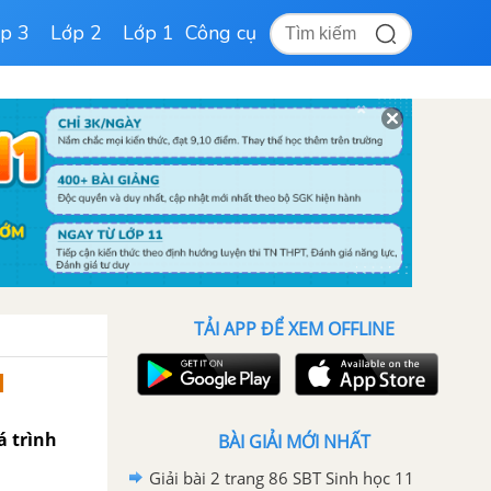
p 3
Lớp 2
Lớp 1
Công cụ
TẢI APP ĐỂ XEM OFFLINE
1
á trình
BÀI GIẢI MỚI NHẤT
Giải bài 2 trang 86 SBT Sinh học 11