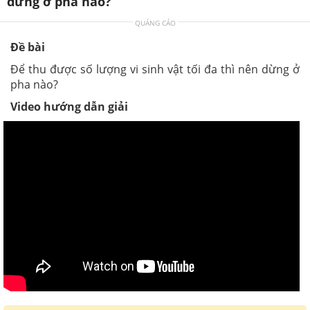
dừng ở pha nào?
QUẢNG CÁO
Đề bài
Để thu được số lượng vi sinh vật tối đa thì nên dừng ở
pha nào?
Video hướng dẫn giải