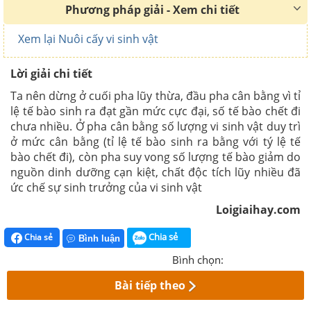
Phương pháp giải - Xem chi tiết
Xem lại Nuôi cấy vi sinh vật
Lời giải chi tiết
Ta nên dừng ở
cuối pha lũy thừa, đầu
pha cân bằng vì tỉ
lệ tế bào sinh ra đạt gần mức cực đại, số tế bào chết đi
chưa nhiều.
Ở pha cân bằng số lượng vi sinh vật duy trì
ở mức cân bằng (tỉ lệ tế bào sinh ra bằng với tý lệ tế
bào chết đi), còn pha suy vong số lượng tế bào giảm do
nguồn dinh dưỡng cạn kiệt, chất độc tích lũy nhiều đã
ức chế sự sinh trưởng của vi sinh vật
Loigiaihay.com
Chia sẻ
Chia sẻ
Bình luận
Bình chọn:
Bài tiếp theo