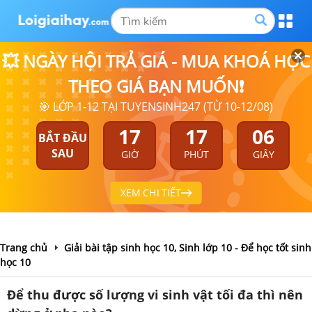
💥 NGÀY HỘI TRẢ GIÁ - MUA KHOÁ HỌC
THEO GIÁ BẠN MUỐN❗
🎯 LỚP 1-12 TẠI TUYENSINH247 (TỪ 10-12/08)
17
17
06
BẮT ĐẦU
SAU
GIỜ
PHÚT
GIÂY
XEM CHI TIẾT
Trang chủ
Giải bài tập sinh học 10, Sinh lớp 10 - Để học tốt sinh
học 10
Để thu được số lượng vi sinh vật tối đa thì nên