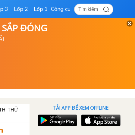
p 3
Lớp 2
Lớp 1
Công cụ
D SẮP ĐÓNG
ẤT
TẢI APP ĐỂ XEM OFFLINE
THI THỬ
n