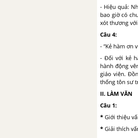
Đất nước - Nguyễn Đình Thi
- Hiệu quả: N
(đọc thêm)
bao giờ có chu
xót thương với
Luật thơ (tiếp theo)
Câu 4:
Tuần 11 SGK Ngữ Văn 12
- “Kẻ hàm ơn v
Thực hành một số biện pháp tu
- Đối với kẻ 
từ ngữ âm
hành động vênh
giáo viên. Đồ
Viết bài làm văn số 3: Nghị luận
thống tôn sư t
văn học
II. LÀM VĂN
Tuần 12 SGK Ngữ Văn 12
Câu 1:
Tiếng hát con tàu - Chế Lan Viên
*
Giới thiệu v
*
Giải thích vấ
Dọn về làng - Nông Quốc Chấn