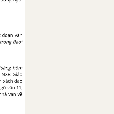
t đoạn văn
trọng đạo”
“sáng hôm
, NXB Giáo
nh xách dao
gữ văn 11,
 nhà văn về