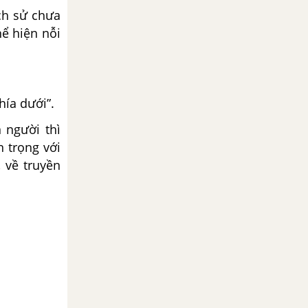
ch sử chưa
hể hiện nỗi
hía dưới”.
 người thì
n trọng với
, về truyền