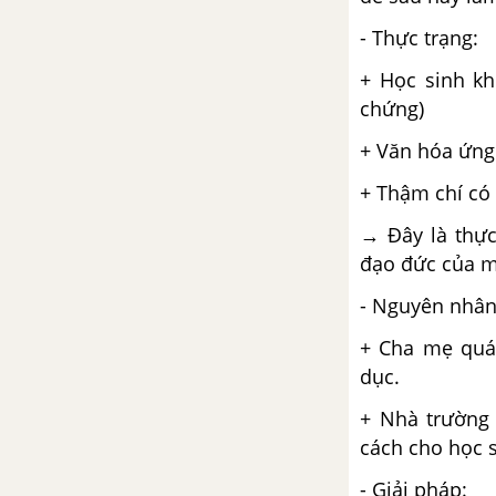
Bác Ơi - Tố Hữu
- Thực trạng:
Tự Do - P.Ê-Luy-A
+ Học sinh kh
chứng)
Luyện tập vận dụng kết hợp các
+ Văn hóa ứng 
thao tác lập luận - Ngữ văn 12
+ Thậm chí có 
Tuần 15 SGK Ngữ Văn 12
→ Đây là thực
Quá trình văn học và phong
đạo đức của m
cách văn học
- Nguyên nhân
Tuần 16 SGK Ngữ Văn 12
+ Cha mẹ quá
dục.
Người lái đò sông Đà - Nguyễn
Tuân
+ Nhà trường 
cách cho học s
Chữa lỗi lập luận trong văn nghị
- Giải pháp:
luận