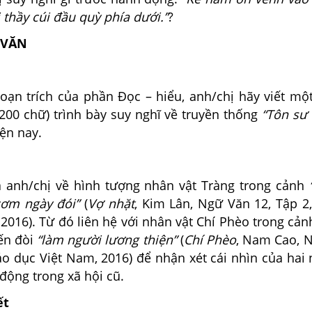
 thầy cúi đầu quỳ phía dưới.”
?
 VĂN
oạn trích của phần Đọc – hiểu, anh/chị hãy viết mộ
200 chữ) trình bày suy nghĩ về truyền thống
“Tôn sư 
iện nay.
anh/chị về hình tượng nhân vật Tràng trong cảnh
cơm ngày đói”
(
Vợ nhặt
, Kim Lân, Ngữ Văn 12, Tập 2
2016). Từ đó liên hệ với nhân vật Chí Phèo trong cả
ến đòi
“làm người lương thiện”
(
Chí Phèo
, Nam Cao, N
áo dục Việt Nam, 2016) để nhận xét cái nhìn của hai
động trong xã hội cũ.
ết