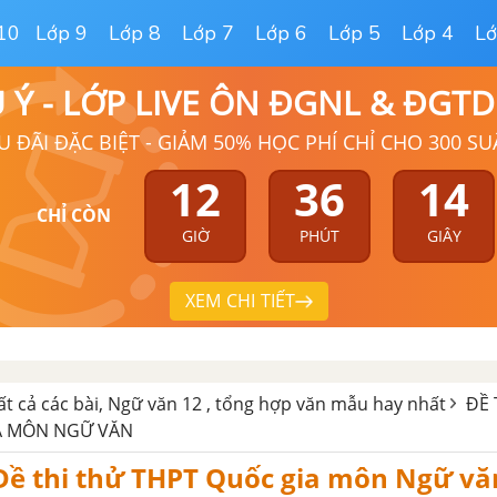
10
Lớp 9
Lớp 8
Lớp 7
Lớp 6
Lớp 5
Lớp 4
Lớ
Ú Ý - LỚP LIVE ÔN ĐGNL & ĐGT
U ĐÃI ĐẶC BIỆT - GIẢM 50% HỌC PHÍ CHỈ CHO 300 SU
12
36
12
CHỈ CÒN
GIỜ
PHÚT
GIÂY
XEM CHI TIẾT
ất cả các bài, Ngữ văn 12 , tổng hợp văn mẫu hay nhất
ĐỀ 
A MÔN NGỮ VĂN
 Đề thi thử THPT Quốc gia môn Ngữ vă