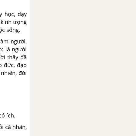
ạy học, dạy
 kính trọng
ộc sống.
 làm người,
o: là người
ười thầy đã
o đức, đạo
nhiên, đời
có ích.
ỗi cá nhân,