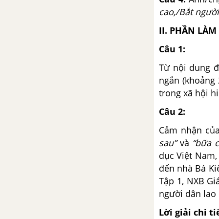
Viết bài làm văn số 2: Nghị luận
cao,/Bắt người
xã hội
II. PHẦN LÀM
Tuần 6 SGK Ngữ Văn 12
Câu 1:
Từ nội dung đ
Thông điệp nhân ngày thế giới
phòng chống AIDS
ngắn (khoảng 
trong xã hội h
Nghị luận về một bài thơ, đoạn
Câu 2:
thơ
Cảm nhận của 
Tuần 7 SGK Ngữ Văn 12
sau”
và
“bữa 
dục Việt Nam, 
Tây Tiến - Quang Dũng
đến nhà Bá Ki
Tập 1, NXB Gi
Đọc thêm: Bên kia sông đuống -
người dân lao 
Hoàng Cầm
Lời giải chi ti