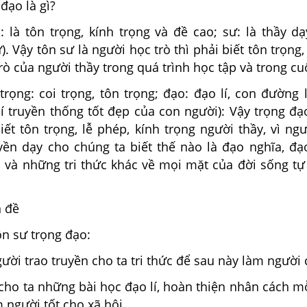
đạo là gì?
: là tôn trọng, kính trọng và đề cao; sư: là thầy d
). Vậy tôn sư là người học trò thì phải biết tôn trọng,
trò của người thầy trong quá trình học tập và trong cu
trọng: coi trọng, tôn trọng; đạo: đạo lí, con đường
í truyền thống tốt đẹp của con người): Vậy trọng đạ
iết tôn trọng, lễ phép, kính trọng người thầy, vì ng
uyền dạy cho chúng ta biết thế nào là đạo nghĩa, đạ
 và những tri thức khác về mọi mặt của đời sống tự 
n đề
tôn sư trọng đạo:
gười trao truyền cho ta tri thức để sau này làm người 
cho ta những bài học đạo lí, hoàn thiện nhân cách m
 người tốt cho xã hội.