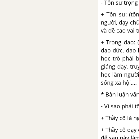
- Tôn sư trọng 
Đò Lèn - Nguyễn Duy
+ Tôn sư: (tôn
người, dạy chữ
Thực hành một số biện pháp tu
và đề cao vai 
từ cú pháp
+ Trọng đạo: (
Tuần 13 SGK Ngữ Văn 12
đạo đức, đạo l
học trò phải b
Sóng - Xuân Quỳnh
giảng dạy, tr
học làm người
Luyện tập vận dụng các phương
sống xã hội,...
thức biểu đạt trong bài văn nghị
luận
*
Bàn luận vấ
- Vì sao phải 
Tuần 14 SGK Ngữ Văn 12
+ Thầy cô là n
Đàn ghi ta của Lor-ca - Thanh
Thảo
+ Thầy cô dạy 
để sau này làm