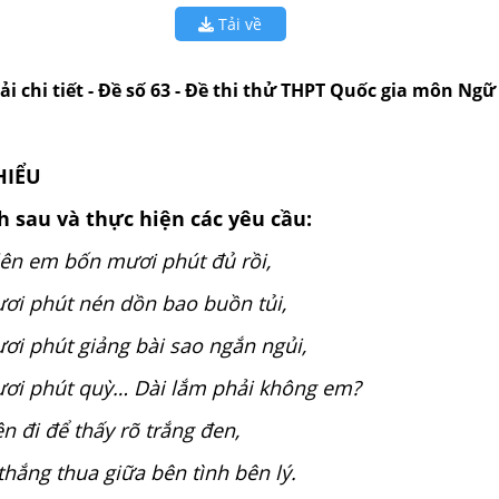
Tải về
iải chi tiết - Đề số 63 - Đề thi thử THPT Quốc gia môn Ngữ
HIỂU
h sau và thực hiện các yêu cầu:
ên em bốn mươi phút đủ rồi,
ơi phút nén dồn bao buồn tủi,
i phút giảng bài sao ngắn ngủi,
ơi phút quỳ… Dài lắm phải không em?
n đi để thấy rõ trắng đen,
thắng thua giữa bên tình bên lý.