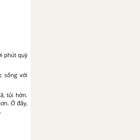
i phút quỳ
c sống với
, tủi hờn.
hơn. Ở đây,
.