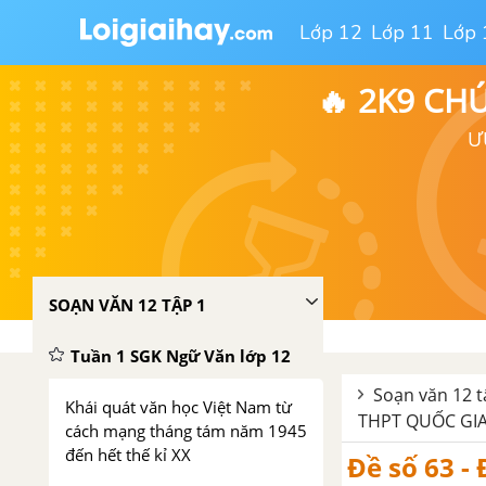
Lớp 12
Lớp 11
Lớp 
🔥 2K9 CH
Ư
SOẠN VĂN 12 TẬP 1
Tuần 1 SGK Ngữ Văn lớp 12
Soạn văn 12 t
Khái quát văn học Việt Nam từ
THPT QUỐC GI
cách mạng tháng tám năm 1945
đến hết thế kỉ XX
Đề số 63 -