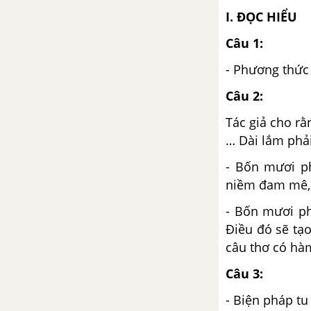
Nghị luận về một ý kiến bàn về
I. ĐỌC HIỂU
văn học
Câu 1:
Tuần 8 SGK Ngữ Văn 12
- Phương thức
Việt Bắc - Tố Hữu
Câu 2:
Luật Thơ
Tác giả cho r
… Dài lắm phả
Tuần 9 SGK Ngữ Văn 12
- Bốn mươi ph
niềm đam mê, 
Việt Bắc (tiếp theo) - Tố Hữu
- Bốn mươi ph
Phát biểu theo chủ đề
Điều đó sẽ tạo
câu thơ có hà
Tuần 10 SGK Ngữ Văn 12
Câu 3:
Đất nước - Nguyễn Khoa Điềm
- Biện pháp tu 