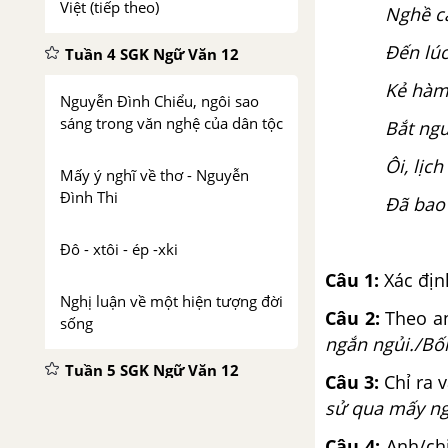
Việt (tiếp theo)
Nghề c
Đến lúc
Tuần 4 SGK Ngữ Văn 12
Kẻ hàm
Nguyễn Đình Chiểu, ngôi sao
sáng trong văn nghệ của dân tộc
Bắt ngư
Ôi, lịc
Mấy ý nghĩ về thơ - Nguyễn
Đình Thi
Đã bao 
Đô - xtôi - ép -xki
Câu 1:
Xác địn
Nghị luận về một hiện tượng đời
Câu 2:
Theo an
sống
ngắn ngủi./Bố
Tuần 5 SGK Ngữ Văn 12
Câu 3:
Chỉ ra 
sử qua mấy ng
Phong cách ngôn ngữ khoa học
Câu 4:
Anh/ch