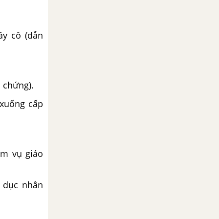
ầy cô (dẫn
 chứng).
 xuống cấp
ệm vụ giáo
o dục nhân