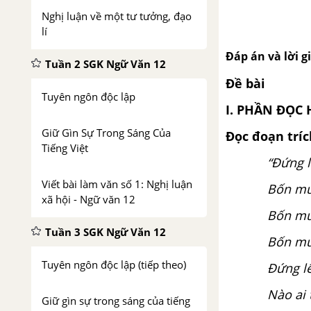
Nghị luận về một tư tưởng, đạo
lí
Đáp án và lời g
Tuần 2 SGK Ngữ Văn 12
Đề bài
Tuyên ngôn độc lập
I. PHẦN ĐỌC 
Giữ Gìn Sự Trong Sáng Của
Đọc đoạn tríc
Tiếng Việt
“Đứng l
Viết bài làm văn số 1: Nghị luận
Bốn mư
xã hội - Ngữ văn 12
Bốn mươ
Tuần 3 SGK Ngữ Văn 12
Bốn mư
Tuyên ngôn độc lập (tiếp theo)
Đứng lê
Nào ai 
Giữ gìn sự trong sáng của tiếng