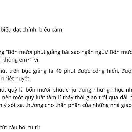
 biểu đạt chính: biểu cảm
ằng “Bốn mươi phút giảng bài sao ngắn ngủi/ Bốn mươ
i không em?” vì:
út trên bục giảng là 40 phút được cống hiến, đượ
nhiệt huyết.
út quỳ là bốn mươi phút chịu đựng những nhục nhã
 nên một quy luật tâm lí thấy thời gian trôi qua dài 
m ý xót xa, thương cho thân phận của những nhà giáo
từ: câu hỏi tu từ