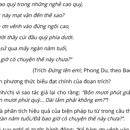
ao quý trong những nghề cao quý,
 này mạt vận đến thế sao?
 ơn vênh váo đứng ngôi cao,
ời thầy cúi đầu quỳ phía dưới.
h sử qua mấy ngàn năm tuổi,
giờ có chuyện thế này chưa?”
(Trích
Đứng lên em!
, Phong Du, theo B
h phương thức biểu đạt chính của đoạn trích?
h/chị vì sao tác giả lại cho rằng:
“Bốn mươi phút giả
n mươi phút quỳ… Dài lắm phải không em?”
?
và phân tích hiệu quả của biện pháp tu từ trong câu t
àn năm tuổi,/Đã bao giờ có chuyện thế này chưa?”
.
ị suy nghĩ gì trước hành động:
“Kẻ hàm ơn vênh váo