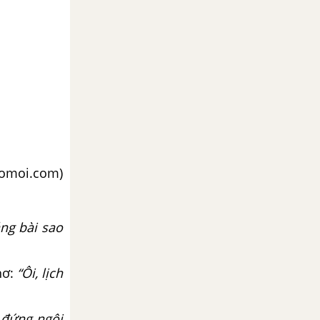
aomoi.com)
ng bài sao
hơ:
“Ôi, lịch
 đứng ngôi