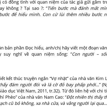
ị có đồng tình với quan niệm của tác giả gửi gắm t
ay không ? Tại sao ?: “
Tiến bước mà đánh mất mìn
 bước để hiểu mình. Con cứ lùi thêm nhiều bước 
ăn bản phần Đọc hiểu, anh/chị hãy viết một đoạn văn
ày suy nghĩ về quan niệm sống: “
Con người – số
tiết kết thúc truyện ngắn “Vợ nhặt” của nhà văn Kim L
thấy đám người đói và lá cờ đỏ bay phấp phới…
” (
áo dục Việt Nam, 2011, tr.32). Từ đó liên hệ với chi ti
Chí Phèo” của nhà văn Nam Cao: “
Đột nhiên thị thấy 
gạch cũ bỏ không, xa nhà cửa, và vắng người lại qua
…