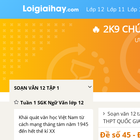
Lớp 12
Lớp 11
Lớp 
🔥 2K9 CH
Ư
SOẠN VĂN 12 TẬP 1
Tuần 1 SGK Ngữ Văn lớp 12
Soạn văn 12 t
Khái quát văn học Việt Nam từ
THPT QUỐC GI
cách mạng tháng tám năm 1945
đến hết thế kỉ XX
Đề số 45 -