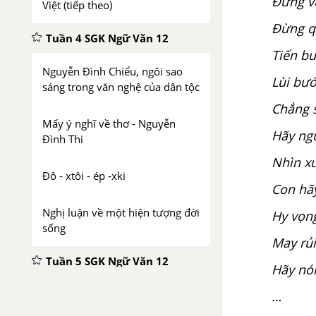
Đừng vu
Việt (tiếp theo)
Đừng qu
Tuần 4 SGK Ngữ Văn 12
Tiến bư
Nguyễn Đình Chiểu, ngôi sao
Lùi bướ
sáng trong văn nghệ của dân tộc
Chẳng 
Mấy ý nghĩ về thơ - Nguyễn
Hãy ngư
Đình Thi
Nhìn xu
Đô - xtôi - ép -xki
Con hã
Nghị luận về một hiện tượng đời
Hy vọn
sống
May rủi
Tuần 5 SGK Ngữ Văn 12
Hãy nói
Phong cách ngôn ngữ khoa học
…