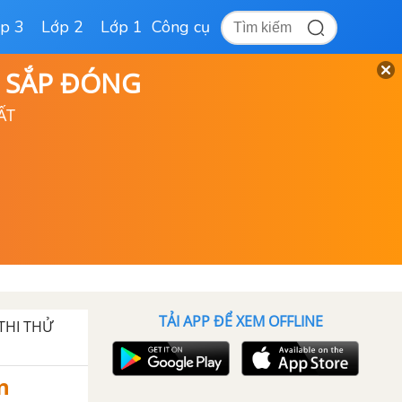
p 3
Lớp 2
Lớp 1
Công cụ
D SẮP ĐÓNG
ẤT
TẢI APP ĐỂ XEM OFFLINE
THI THỬ
n