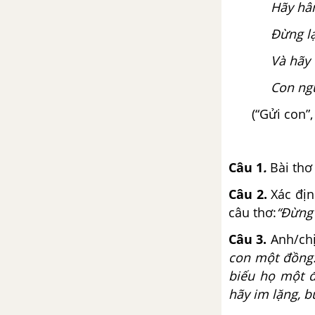
Hãy hâ
Viết bài làm văn số 2: Nghị luận
xã hội
Đừng l
Và hãy 
Tuần 6 SGK Ngữ Văn 12
Con ngư
Thông điệp nhân ngày thế giới
phòng chống AIDS
(“Gửi con”
Nghị luận về một bài thơ, đoạn
thơ
Câu 1
.
Bài thơ 
Câu 2.
Xác địn
Tuần 7 SGK Ngữ Văn 12
câu thơ:
“Đừng 
Tây Tiến - Quang Dũng
Câu 3.
Anh/chị
con một đồng.
Đọc thêm: Bên kia sông đuống -
biếu họ một đ
Hoàng Cầm
hãy im lặng, b