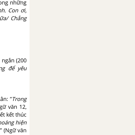
rong những
h. Con ơi,
nữa/ Chẳng
 ngắn (200
ng để yêu
ân: “
Trong
Ngữ văn 12,
ết kết thúc
thoáng hiện
” (Ngữ văn