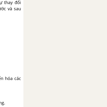
ự thay đổi
ước và sau
ển hóa các
ng.