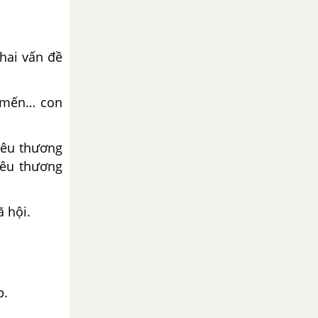
khai vấn đề
y mến… con
yêu thương
yêu thương
ã hội.
p.