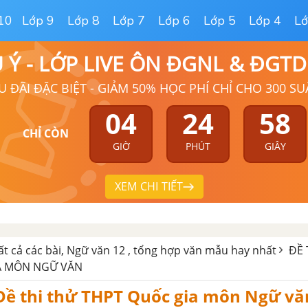
10
Lớp 9
Lớp 8
Lớp 7
Lớp 6
Lớp 5
Lớp 4
Lớ
Ú Ý - LỚP LIVE ÔN ĐGNL & ĐGT
U ĐÃI ĐẶC BIỆT - GIẢM 50% HỌC PHÍ CHỈ CHO 300 SU
04
24
57
CHỈ CÒN
GIỜ
PHÚT
GIÂY
XEM CHI TIẾT
ất cả các bài, Ngữ văn 12 , tổng hợp văn mẫu hay nhất
ĐỀ 
A MÔN NGỮ VĂN
 Đề thi thử THPT Quốc gia môn Ngữ vă