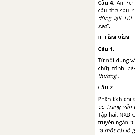
Nghị luận về một ý kiến bàn về
Câu 4.
Anh/ch
văn học
câu thơ sau h
dừng lại
/
Lùi
Tuần 8 SGK Ngữ Văn 12
sao
”
.
Việt Bắc - Tố Hữu
II. LÀM VĂN
Câu 1.
Luật Thơ
Từ nội dung v
Tuần 9 SGK Ngữ Văn 12
chữ) trình b
thương
”.
Việt Bắc (tiếp theo) - Tố Hữu
Câu 2.
Phát biểu theo chủ đề
Phân tích chi 
óc Tràng vẫn 
Tuần 10 SGK Ngữ Văn 12
Tập hai, NXB Gi
truyện ngắn “
Đất nước - Nguyễn Khoa Điềm
ra một cái lò 