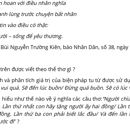
n hoan với điều nhân nghĩa
ạnh lùng trước chuyện bất nhân
tin vào điều có thật:
ời – sống để yêu thương.
, Bùi Nguyễn Trường Kiên, báo Nhân Dân, số 38, ngày
trên được viết theo thể thơ gì ?
h và phân tích giá trị của biện pháp tu từ được sử d
vui quá. Sẽ đến lúc buồn
/
Đừng quá buồn. Sẽ có lúc v
 hiểu như thế nào về ý nghĩa các câu thơ:
“Người chìa
 Lần thứ nhất con hãy tặng người ấy hai đồng/ Lần t
ồng. Lần thứ ba con phải biết lắc đầu/ Và đến lần 
ước đi
” ?