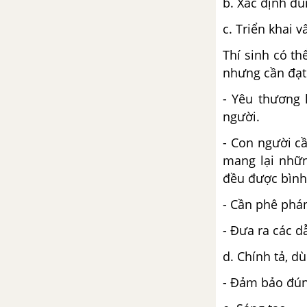
b. Xác định đú
Bác Ơi - Tố Hữu
c. Triển khai v
Tự Do - P.Ê-Luy-A
Thí sinh có th
nhưng cần đạt
Luyện tập vận dụng kết hợp các
thao tác lập luận - Ngữ văn 12
- Yêu thương 
người.
Tuần 15 SGK Ngữ Văn 12
- Con người c
mang lại nhữn
Quá trình văn học và phong
cách văn học
đều được bình
- Cần phê phán
Tuần 16 SGK Ngữ Văn 12
- Đưa ra các d
Người lái đò sông Đà - Nguyễn
d. Chính tả, dù
Tuân
- Đảm bảo đúng
Chữa lỗi lập luận trong văn nghị
luận