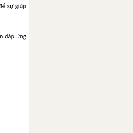
 để sự giúp
ần đáp ứng