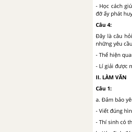
- Học cách gi
Đò Lèn - Nguyễn Duy
đỡ ấy phát huy 
Câu 4:
Thực hành một số biện pháp tu
từ cú pháp
Đây là câu hỏ
những yêu cầu
Tuần 13 SGK Ngữ Văn 12
- Thể hiện qu
Sóng - Xuân Quỳnh
- Lí giải được
Luyện tập vận dụng các phương
II. LÀM VĂN
thức biểu đạt trong bài văn nghị
luận
Câu 1:
a. Đảm bảo yê
Tuần 14 SGK Ngữ Văn 12
- Viết đúng hì
Đàn ghi ta của Lor-ca - Thanh
Thảo
- Thí sinh có 