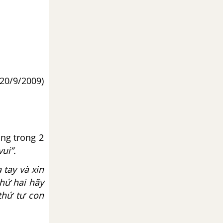
 20/9/2009)
ụng trong 2
ui”.
 tay và xin
hứ hai hãy
thứ tư con