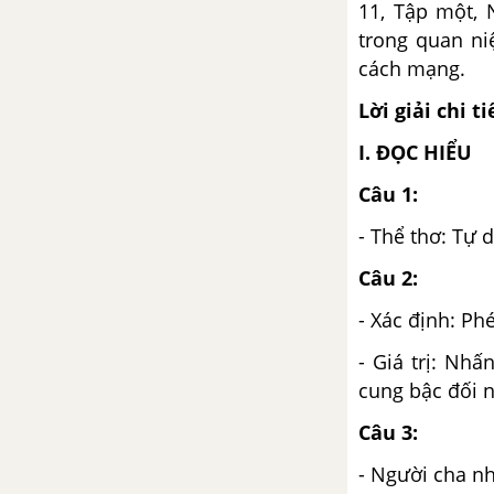
11, Tập một, 
Đất nước - Nguyễn Đình Thi
trong quan ni
(đọc thêm)
cách mạng.
Luật thơ (tiếp theo)
Lời giải chi ti
I. ĐỌC HIỂU
Tuần 11 SGK Ngữ Văn 12
Câu 1:
Thực hành một số biện pháp tu
từ ngữ âm
- Thể thơ: Tự d
Câu 2:
Viết bài làm văn số 3: Nghị luận
văn học
- Xác định: Ph
- Giá trị: Nh
Tuần 12 SGK Ngữ Văn 12
cung bậc đối n
Tiếng hát con tàu - Chế Lan Viên
Câu 3:
Dọn về làng - Nông Quốc Chấn
- Người cha nh